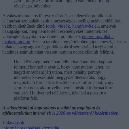
Arról, hogy az álprofilokat hogyan ismerheted fel,
itt
olvashatsz bővebben.
A választók tudatos félrevezetését és az ellenzéki politikusok
lejáratását szolgálják azok a mesterséges intelligenciával előállított,
valóban élethűnek tűnő
fotók
,
videók
,
hangfelvételek
, amelyek
hazugságokat, meg nem történt eseményeket tüntetnek fel
valóságként, gyakran az érintett politikusok
emberi mivoltát is
gyalázó módon
. Ezek a tartalmak egyértelműen jogellenesek, hiszen
tudatos hazugságot még politikusokról sem szabad terjeszteni, a
hatalmas számuk miatt viszont nagyon nehéz ellenük fellépni.
Ha a közösségi médiában felbukkanó tartalom kapcsán
felmerül benned a gyanú, hogy hamisítvány lehet, ne
hagyd annyiban: járj utána, mert néhány percnyi
internetes keresés után meggyőződhetsz róla, hogy
megbízható források is közölték-e az információt, vagy
sem. Ha nem, akkor vélhetően hamisított információról
van szó. Ha ilyennel találkozol, jelentsd a posztot a
platform felé.
A választásokkal kapcsolatos további anyagainkat és
tájékoztatóinkat itt éred el:
A 2026-os választásról közérthetően
.
Választások
információszabadság
közmédia