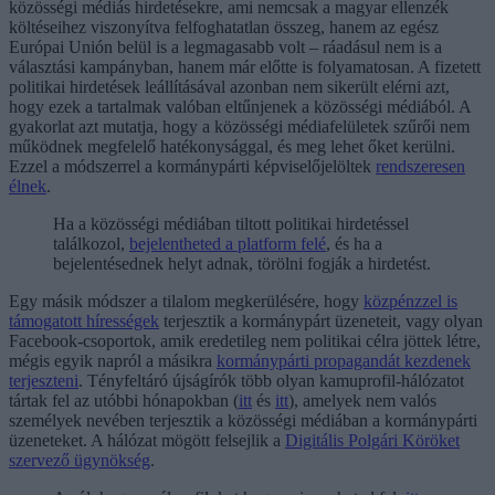
közösségi médiás hirdetésekre, ami nemcsak a magyar ellenzék
költéseihez viszonyítva felfoghatatlan összeg, hanem az egész
Európai Unión belül is a legmagasabb volt – ráadásul nem is a
választási kampányban, hanem már előtte is folyamatosan. A fizetett
politikai hirdetések leállításával azonban nem sikerült elérni azt,
hogy ezek a tartalmak valóban eltűnjenek a közösségi médiából. A
gyakorlat azt mutatja, hogy a közösségi médiafelületek szűrői nem
működnek megfelelő hatékonysággal, és meg lehet őket kerülni.
Ezzel a módszerrel a kormánypárti képviselőjelöltek
rendszeresen
élnek
.
Ha a közösségi médiában tiltott politikai hirdetéssel
találkozol,
bejelentheted a platform felé
, és ha a
bejelentésednek helyt adnak, törölni fogják a hirdetést.
Egy másik módszer a tilalom megkerülésére, hogy
közpénzzel is
támogatott hírességek
terjesztik a kormánypárt üzeneteit, vagy olyan
Facebook-csoportok, amik eredetileg nem politikai célra jöttek létre,
mégis egyik napról a másikra
kormánypárti propagandát kezdenek
terjeszteni
. Tényfeltáró újságírók több olyan kamuprofil-hálózatot
tártak fel az utóbbi hónapokban (
itt
és
itt
), amelyek nem valós
személyek nevében terjesztik a közösségi médiában a kormánypárti
üzeneteket. A hálózat mögött felsejlik a
Digitális Polgári Köröket
szervező ügynökség
.