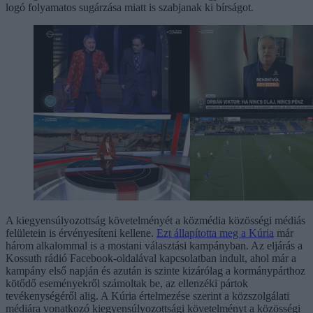
logó folyamatos sugárzása miatt is szabjanak ki bírságot.
A kiegyensúlyozottság követelményét a közmédia közösségi médiás
felületein is érvényesíteni kellene.
Ezt állapította meg a Kúria
már
három alkalommal is a mostani választási kampányban. Az eljárás a
Kossuth rádió Facebook-oldalával kapcsolatban indult, ahol már a
kampány első napján és azután is szinte kizárólag a kormánypárthoz
kötődő eseményekről számoltak be, az ellenzéki pártok
tevékenységéről alig. A Kúria értelmezése szerint a közszolgálati
médiára vonatkozó kiegyensúlyozottsági követelményt a közösségi