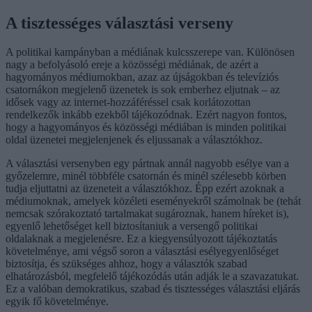
A tisztességes választási verseny
A politikai kampányban a médiának kulcsszerepe van. Különösen
nagy a befolyásoló ereje a közösségi médiának, de azért a
hagyományos médiumokban, azaz az újságokban és televíziós
csatornákon megjelenő üzenetek is sok emberhez eljutnak – az
idősek vagy az internet-hozzáféréssel csak korlátozottan
rendelkezők inkább ezekből tájékozódnak. Ezért nagyon fontos,
hogy a hagyományos és közösségi médiában is minden politikai
oldal üzenetei megjelenjenek és eljussanak a választókhoz.
A választási versenyben egy pártnak annál nagyobb esélye van a
győzelemre, minél többféle csatornán és minél szélesebb körben
tudja eljuttatni az üzeneteit a választókhoz. Épp ezért azoknak a
médiumoknak, amelyek közéleti eseményekről számolnak be (tehát
nemcsak szórakoztató tartalmakat sugároznak, hanem híreket is),
egyenlő lehetőséget kell biztosítaniuk a versengő politikai
oldalaknak a megjelenésre. Ez a kiegyensúlyozott tájékoztatás
követelménye, ami végső soron a választási esélyegyenlőséget
biztosítja, és szükséges ahhoz, hogy a választók szabad
elhatározásból, megfelelő tájékozódás után adják le a szavazatukat.
Ez a valóban demokratikus, szabad és tisztességes választási eljárás
egyik fő követelménye.