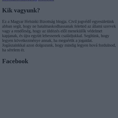
Kik vagyunk?
Ez a Magyar Helsinki Bizottság blogja. Civil jogvédő egyesületünk
abban segít, hogy ne hatalmaskodhassanak feletted az állami szervek
vagy a rendőrség, hogy az üldözés elől menekülők védelmet
kapjanak, és újra együtt lehessenek családjukkal. Segítünk, hogy
legyen következménye annak, ha megsértik a jogaidat.
Jogászainkkal azon dolgozunk, hogy mindig legyen hová fordulnod,
ha sérelem ér.
Facebook