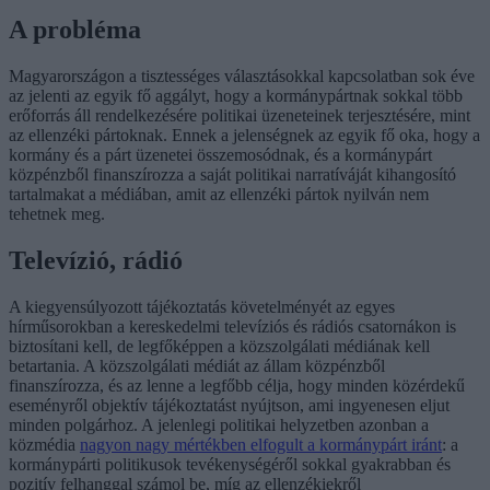
A probléma
Magyarországon a tisztességes választásokkal kapcsolatban sok éve
az jelenti az egyik fő aggályt, hogy a kormánypártnak sokkal több
erőforrás áll rendelkezésére politikai üzeneteinek terjesztésére, mint
az ellenzéki pártoknak. Ennek a jelenségnek az egyik fő oka, hogy a
kormány és a párt üzenetei összemosódnak, és a kormánypárt
közpénzből finanszírozza a saját politikai narratíváját kihangosító
tartalmakat a médiában, amit az ellenzéki pártok nyilván nem
tehetnek meg.
Televízió, rádió
A kiegyensúlyozott tájékoztatás követelményét az egyes
hírműsorokban a kereskedelmi televíziós és rádiós csatornákon is
biztosítani kell, de legfőképpen a közszolgálati médiának kell
betartania. A közszolgálati médiát az állam közpénzből
finanszírozza, és az lenne a legfőbb célja, hogy minden közérdekű
eseményről objektív tájékoztatást nyújtson, ami ingyenesen eljut
minden polgárhoz. A jelenlegi politikai helyzetben azonban a
közmédia
nagyon nagy mértékben elfogult a kormánypárt iránt
: a
kormánypárti politikusok tevékenységéről sokkal gyakrabban és
pozitív felhanggal számol be, míg az ellenzékiekről