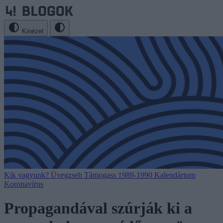
Kinézet
Kik vagyunk?
Üvegzseb
Támogass
1989-1990
Kalendárium
Koronavírus
Propagandával szúrják ki a