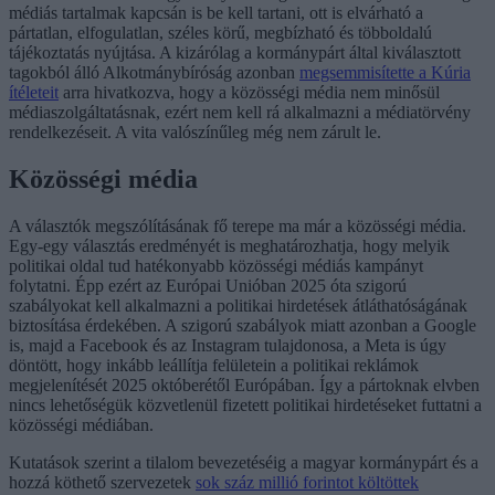
médiás tartalmak kapcsán is be kell tartani, ott is elvárható a
pártatlan, elfogulatlan, széles körű, megbízható és többoldalú
tájékoztatás nyújtása. A kizárólag a kormánypárt által kiválasztott
tagokból álló Alkotmánybíróság azonban
megsemmisítette a Kúria
ítéleteit
arra hivatkozva, hogy a közösségi média nem minősül
médiaszolgáltatásnak, ezért nem kell rá alkalmazni a médiatörvény
rendelkezéseit. A vita valószínűleg még nem zárult le.
Közösségi média
A választók megszólításának fő terepe ma már a közösségi média.
Egy-egy választás eredményét is meghatározhatja, hogy melyik
politikai oldal tud hatékonyabb közösségi médiás kampányt
folytatni. Épp ezért az Európai Unióban 2025 óta szigorú
szabályokat kell alkalmazni a politikai hirdetések átláthatóságának
biztosítása érdekében. A szigorú szabályok miatt azonban a Google
is, majd a Facebook és az Instagram tulajdonosa, a Meta is úgy
döntött, hogy inkább leállítja felületein a politikai reklámok
megjelenítését 2025 októberétől Európában. Így a pártoknak elvben
nincs lehetőségük közvetlenül fizetett politikai hirdetéseket futtatni a
közösségi médiában.
Kutatások szerint a tilalom bevezetéséig a magyar kormánypárt és a
hozzá köthető szervezetek
sok száz millió forintot költöttek