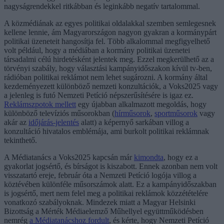
nagyságrendekkel ritkábban és leginkább negatív tartalommal.
A közmédiának az egyes politikai oldalakkal szemben semlegesnek
kellene lennie, ám Magyarországon nagyon gyakran a kormánypárt
politikai üzeneteit hangosítja fel. Több alkalommal megfigyelhető
volt például, hogy a médiában a kormány politikai üzenetei
társadalmi célú hirdetésként jelentek meg. Ezzel megkerülhető az a
törvényi szabály, hogy választási kampányidőszakon kívül tv-ben,
rádióban politikai reklámot nem lehet sugározni. A kormány által
kezdeményezett különböző nemzeti konzultációk, a Voks2025 vagy
a jelenleg is futó Nemzeti Petíció népszerűsítésére is igaz ez.
Reklámszpotok mellett
egy újabban alkalmazott megoldás, hogy
különböző televíziós műsorokban (
hírműsorok
,
sportműsorok
vagy
akár az
időjárás-jelentés
alatt) a képernyő sarkában villog a
konzultáció hivatalos emblémája, ami burkolt politikai reklámnak
tekinthető.
A Médiatanács a Voks2025 kapcsán már
kimondta
, hogy ez a
gyakorlat jogsértő, és bírságot is kiszabott. Ennek azonban nem volt
visszatartó ereje, február óta a Nemzeti Petíció logója villog a
köztévében különféle műsorszámok alatt. Ez a kampányidőszakban
is jogsértő, mert nem felel meg a politikai reklámok közzétételére
vonatkozó szabályoknak. Mindezek miatt a Magyar Helsinki
Bizottság a Mérték Médiaelemző Műhellyel együttműködésben
nemrég
a Médiatanácshoz fordult
, és kérte, hogy Nemzeti Petíció