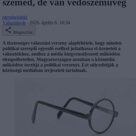
szemed, de van védőszemüveg
presshelsinki
Választások
·
2026. április 8. 16:34
Megosztás
A tisztességes választási verseny alapfeltétele, hogy minden
politikai szereplő egyenlő eséllyel juttathassa el üzeneteit a
választókhoz, amihez a média kiegyensúlyozott működése
elengedhetetlen. Magyarországon azonban a közmédia
működése torzítja a politikai versenyt. Ezt súlyosbítják a
közösségi médiában terjesztett tartalmak.