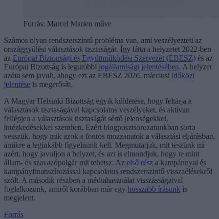
Forrás:
Marcel Marien műve
Számos olyan rendszerszintű probléma van, ami veszélyezteti az
országgyűlési választások tisztaságát. Így látta a helyzetet 2022-ben
az
Európai Biztonsági és Együttműködési Szervezet (EBESZ)
és az
Európai Bizottság is legutóbbi
jogállamisági jelentésében
. A helyzet
azóta sem javult, ahogy ezt az EBESZ 2026. márciusi
időközi
jelentése
is megerősíti.
A Magyar Helsinki Bizottság egyik küldetése, hogy feltárja a
választások tisztaságával kapcsolatos veszélyeket, és aktívan
fellépjen a választások tisztaságát sértő jelenségekkel,
intézkedésekkel szemben. Ezért blogposztsorozatunkban sorra
vesszük, hogy mik azok a fontos mozzanatok a választási eljárásban,
amikre a leginkább figyelnünk kell. Megmutatjuk, mit teszünk mi
azért, hogy javuljon a helyzet, és azt is elmondjuk, hogy te mint
állam- és szavazópolgár mit tehetsz. Az
első rész
a kampánnyal és
kampányfinanszírozással kapcsolatos rendszerszintű visszaélésekről
szólt. A második részben a médiahasználat visszásságaival
foglalkozunk, amiről korábban már egy
hosszabb írásunk
is
megjelent.
Forrás