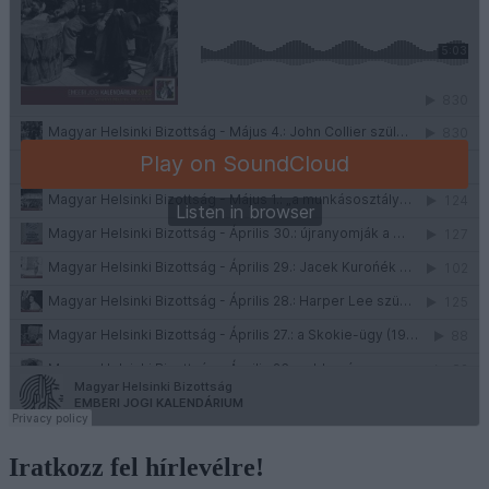
Iratkozz fel hírlevélre!