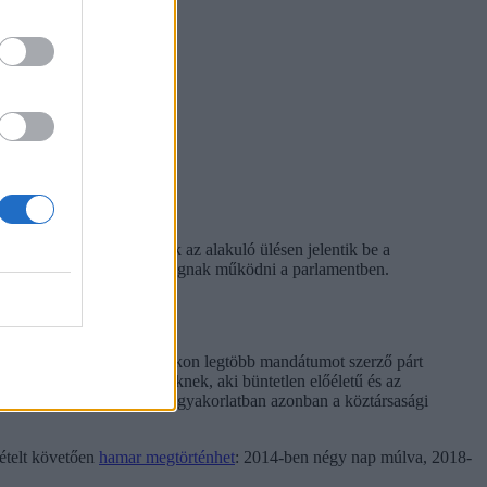
 elfogadásáról. A frakciók az alakuló ülésen jelentik be a
 is, milyen szakbizottságok fognak működni a parlamentben.
ök rendszerint a választásokon legtöbb mandátumot szerző párt
kit jelölhet miniszterelnöknek, aki büntetlen előéletű és az
, sem párttagnak lennie. A gyakorlatban azonban a köztársasági
tételt követően
hamar megtörténhet
: 2014-ben négy nap múlva, 2018-