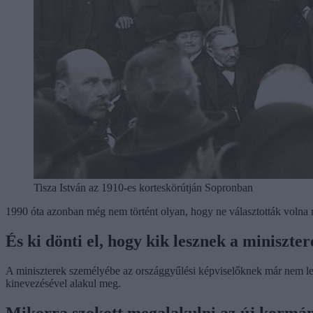
Tisza István az 1910-es korteskörútján Sopronban
1990 óta azonban még nem történt olyan, hogy ne választották volna me
És ki dönti el, hogy kik lesznek a miniszte
A miniszterek személyébe az országgyűlési képviselőknek már nem lesz 
kinevezésével alakul meg.