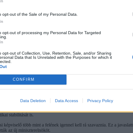
In
o opt-out of the Sale of my Personal Data.
In
to opt-out of processing my Personal Data for Targeted
ing.
In
remben 1904 decemberében
o opt-out of Collection, Use, Retention, Sale, and/or Sharing
ersonal Data that Is Unrelated with the Purposes for which it
lected.
Out
lők esküt tesznek, majd határoznak a választással kapcsolatos beszámolók
isztségviselőit is, például a házelnököt. Itt döntik el rendszerint azt
CONFIRM
terelnök?
esz javaslatot az Országgyűlésnek az alakuló ülésen. A köztársasági eln
Data Deletion
Data Access
Privacy Policy
iniszterelnöknek, de ez nem kötelező. Valójában a köztársasági elnök bár
relnök-jelöltnek nem kell sem megválasztott országgyűlési képviselőnek
ai stabilitását is.
képviselő több mint a felének igennel kell rá szavaznia. Ez a javaslat
ták az új miniszterelnököt.