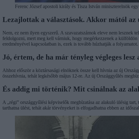
Ferenc József apostoli király és Tisza István miniszterelnök eg
Lezajlottak a választások. Akkor mától az
Nem, ez nem ilyen egyszerű. A szavazatszámok eleve nem lesznek tel
feldolgozni, mert meg kell várniuk, hogy megérkezzenek a külföldön vag
eredményével kapcsolatban is, ezek is tovább húzhatják a folyamatot.
Jó, értem, de ha már tényleg végleges les
Ahhoz először a köztársasági elnöknek össze kell hívnia az új Országgy
összehívnia, tehát legkésőbb május 12-re. Az új Országgyűlés megbíz
És addig mi történik? Mit csinálnak az ala
A „régi” országgyűlési képviselők megbízatása az alakuló ülésig tart, 
tarthatna ülést, tehát akár törvényeket is elfogadhatna ebben az idős