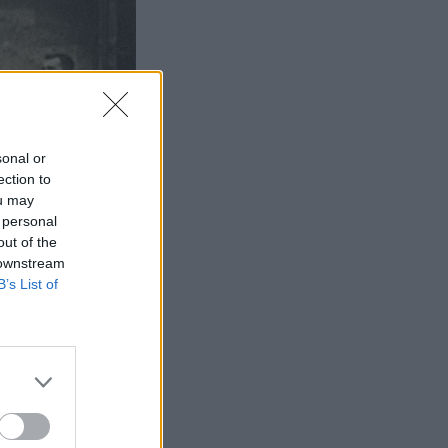
sonal or
ection to
ou may
 personal
out of the
 downstream
B’s List of