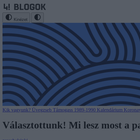
Kinézet
Kik vagyunk?
Üvegzseb
Támogass
1989-1990
Kalendárium
Koronav
Választottunk! Mi lesz most a 