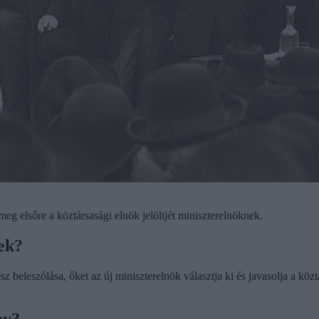
g elsőre a köztársasági elnök jelöltjét miniszterelnöknek.
rek?
beleszólása, őket az új miniszterelnök választja ki és javasolja a köz