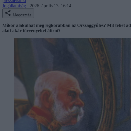
presshelsinki
Jogállamiság
·
2026. április 13. 16:14
Megosztás
Mikor alakulhat meg legkorábban az Országgyűlés? Mit tehet add
alatt akár törvényeket átírni?