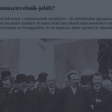
miniszterelnök-jelölt?
ot kell tennie a miniszterelnök személyére – de próbálkozhat ugyanazzal
első javaslattól számított 40 napon belül nem sikerül miniszterelnököt vá
szlatnia az Országgyűlést, de ha megteszi, akkor egyúttal új választásoka