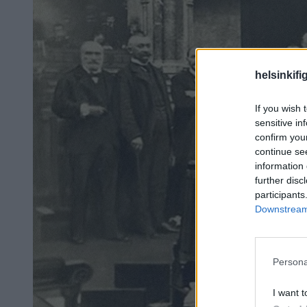
helsinkifi
If you wish 
sensitive in
confirm you
continue se
information 
further disc
participants
Downstream 
Persona
I want t