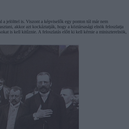
 a jelölttel is. Viszont a képviselők egy ponton túl már nem
lasztani, akkor azt kockáztatják, hogy a köztársasági elnök feloszlatja
t is kell kitűznie. A feloszlatás előtt ki kell kérnie a miniszterelnök,