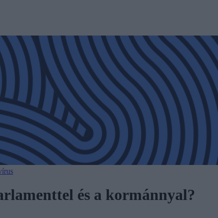
írus
parlamenttel és a kormánnyal?