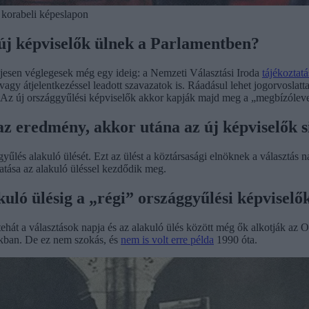
y korabeli képeslapon
 új képviselők ülnek a Parlamentben?
jesen véglegesek még egy ideig: a Nemzeti Választási Iroda
tájékoztatá
y átjelentkezéssel leadott szavazatok is. Ráadásul lehet jogorvoslattal 
 Az új országgyűlési képviselők akkor kapják majd meg a „megbízólevel
z az eredmény, akkor utána az új képviselők
űlés alakuló ülését. Ezt az ülést a köztársasági elnöknek a választás na
atása az alakuló üléssel kezdődik meg.
kuló ülésig a „régi” országgyűlési képviselő
tehát a választások napja és az alakuló ülés között még ők alkotják az O
zakban. De ez nem szokás, és
nem is volt erre példa
1990 óta.