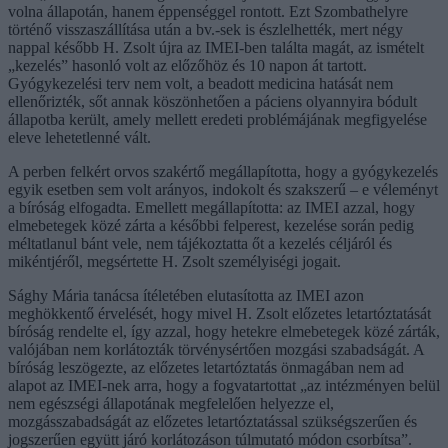
volna állapotán, hanem éppenséggel rontott. Ezt Szombathelyre
történő visszaszállítása után a bv.-sek is észlelhették, mert négy
nappal később H. Zsolt újra az IMEI-ben találta magát, az ismételt
„kezelés” hasonló volt az előzőhöz és 10 napon át tartott.
Gyógykezelési terv nem volt, a beadott medicina hatását nem
ellenőrizték, sőt annak köszönhetően a páciens olyannyira bódult
állapotba került, amely mellett eredeti problémájának megfigyelése
eleve lehetetlenné vált.
A perben felkért orvos szakértő megállapította, hogy a gyógykezelés
egyik esetben sem volt arányos, indokolt és szakszerű – e véleményt
a bíróság elfogadta. Emellett megállapította: az IMEI azzal, hogy
elmebetegek közé zárta a későbbi felperest, kezelése során pedig
méltatlanul bánt vele, nem tájékoztatta őt a kezelés céljáról és
mikéntjéről, megsértette H. Zsolt személyiségi jogait.
Sághy Mária tanácsa ítéletében elutasította az IMEI azon
meghökkentő érvelését, hogy mivel H. Zsolt előzetes letartóztatását
bíróság rendelte el, így azzal, hogy hetekre elmebetegek közé zárták,
valójában nem korlátozták törvénysértően mozgási szabadságát. A
bíróság leszögezte, az előzetes letartóztatás önmagában nem ad
alapot az IMEI-nek arra, hogy a fogvatartottat „az intézményen belül
nem egészségi állapotának megfelelően helyezze el,
mozgásszabadságát az előzetes letartóztatással szükségszerűen és
jogszerűen együtt járó korlátozáson túlmutató módon csorbítsa”.