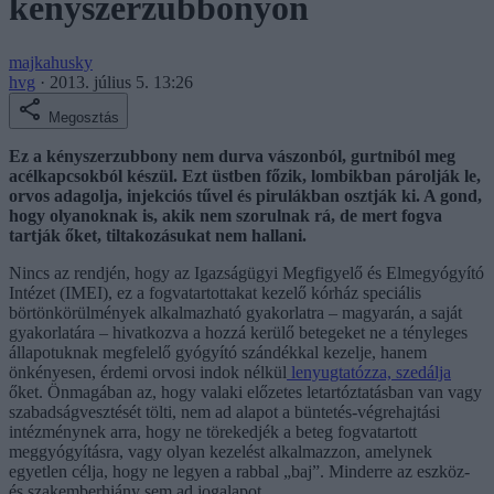
kényszerzubbonyon
majkahusky
hvg
·
2013. július 5. 13:26
Megosztás
Ez a kényszerzubbony nem durva vászonból, gurtniból meg
acélkapcsokból készül. Ezt üstben főzik, lombikban párolják le,
orvos adagolja, injekciós tűvel és pirulákban osztják ki. A gond,
hogy olyanoknak is, akik nem szorulnak rá, de mert fogva
tartják őket, tiltakozásukat nem hallani.
Nincs az rendjén, hogy az Igazságügyi Megfigyelő és Elmegyógyító
Intézet (IMEI), ez a fogvatartottakat kezelő kórház speciális
börtönkörülmények alkalmazható gyakorlatra – magyarán, a saját
gyakorlatára – hivatkozva a hozzá kerülő betegeket ne a tényleges
állapotuknak megfelelő gyógyító szándékkal kezelje, hanem
önkényesen, érdemi orvosi indok nélkül
lenyugtatózza, szedálja
őket. Önmagában az, hogy valaki előzetes letartóztatásban van vagy
szabadságvesztését tölti, nem ad alapot a büntetés-végrehajtási
intézménynek arra, hogy ne törekedjék a beteg fogvatartott
meggyógyításra, vagy olyan kezelést alkalmazzon, amelynek
egyetlen célja, hogy ne legyen a rabbal „baj”. Minderre az eszköz-
és szakemberhiány sem ad jogalapot.