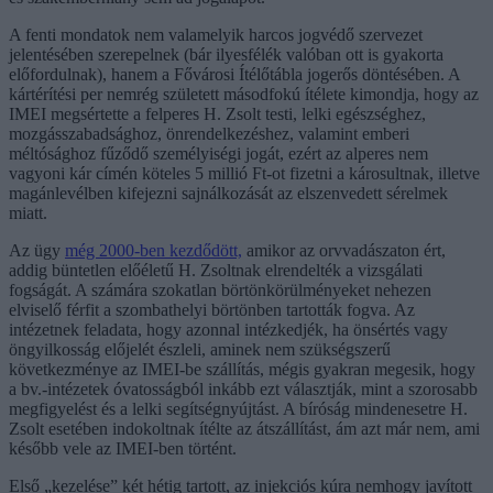
A fenti mondatok nem valamelyik harcos jogvédő szervezet
jelentésében szerepelnek (bár ilyesfélék valóban ott is gyakorta
előfordulnak), hanem a Fővárosi Ítélőtábla jogerős döntésében. A
kártérítési per nemrég született másodfokú ítélete kimondja, hogy az
IMEI megsértette a felperes H. Zsolt testi, lelki egészséghez,
mozgásszabadsághoz, önrendelkezéshez, valamint emberi
méltósághoz fűződő személyiségi jogát, ezért az alperes nem
vagyoni kár címén köteles 5 millió Ft-ot fizetni a károsultnak, illetve
magánlevélben kifejezni sajnálkozását az elszenvedett sérelmek
miatt.
Az ügy
még 2000-ben kezdődött,
amikor az orvvadászaton ért,
addig büntetlen előéletű H. Zsoltnak elrendelték a vizsgálati
fogságát. A számára szokatlan börtönkörülményeket nehezen
elviselő férfit a szombathelyi börtönben tartották fogva. Az
intézetnek feladata, hogy azonnal intézkedjék, ha önsértés vagy
öngyilkosság előjelét észleli, aminek nem szükségszerű
következménye az IMEI-be szállítás, mégis gyakran megesik, hogy
a bv.-intézetek óvatosságból inkább ezt választják, mint a szorosabb
megfigyelést és a lelki segítségnyújtást. A bíróság mindenesetre H.
Zsolt esetében indokoltnak ítélte az átszállítást, ám azt már nem, ami
később vele az IMEI-ben történt.
Első „kezelése” két hétig tartott, az injekciós kúra nemhogy javított