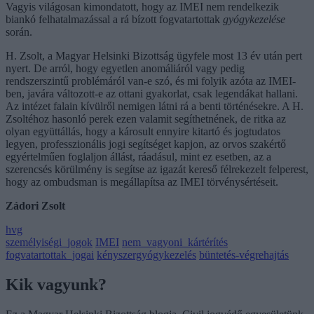
Vagyis világosan kimondatott, hogy az IMEI nem rendelkezik
biankó felhatalmazással a rá bízott fogvatartottak
gyógykezelése
során.
H. Zsolt, a Magyar Helsinki Bizottság ügyfele most 13 év után pert
nyert. De arról, hogy egyetlen anomáliáról vagy pedig
rendszerszintű problémáról van-e szó, és mi folyik azóta az IMEI-
ben, javára változott-e az ottani gyakorlat, csak legendákat hallani.
Az intézet falain kívülről nemigen látni rá a benti történésekre. A H.
Zsoltéhoz hasonló perek ezen valamit segíthetnének, de ritka az
olyan együttállás, hogy a károsult ennyire kitartó és jogtudatos
legyen, professzionális jogi segítséget kapjon, az orvos szakértő
egyértelműen foglaljon állást, ráadásul, mint ez esetben, az a
szerencsés körülmény is segítse az igazát kereső félrekezelt felperest,
hogy az ombudsman is megállapítsa az IMEI törvénysértéseit.
Zádori Zsolt
hvg
személyiségi_jogok
IMEI
nem_vagyoni_kártérítés
fogvatartottak_jogai
kényszergyógykezelés
büntetés-végrehajtás
Kik vagyunk?