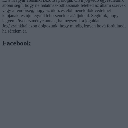
Ez a Magyar Helsinki Bizottság blogja. Civil jogvédő egyesületünk
abban segít, hogy ne hatalmaskodhassanak feletted az állami szervek
vagy a rendőrség, hogy az üldözés elől menekülők védelmet
kapjanak, és újra együtt lehessenek családjukkal. Segítünk, hogy
legyen következménye annak, ha megsértik a jogaidat.
Jogászainkkal azon dolgozunk, hogy mindig legyen hová fordulnod,
ha sérelem ér.
Facebook