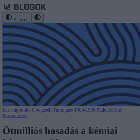
Kinézet
Kik vagyunk?
Üvegzseb
Támogass
1989-1990
Kalendárium
Koronavírus
Ötmilliós hasadás a kémiai