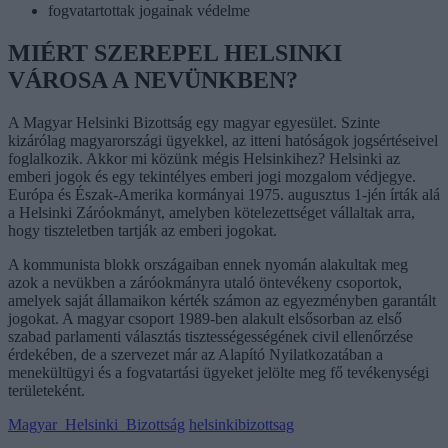
fogvatartottak jogainak védelme
MIÉRT SZEREPEL HELSINKI
VÁROSA A NEVÜNKBEN?
A Magyar Helsinki Bizottság egy magyar egyesület. Szinte
kizárólag magyarországi ügyekkel, az itteni hatóságok jogsértéseivel
foglalkozik. Akkor mi közünk mégis Helsinkihez? Helsinki az
emberi jogok és egy tekintélyes emberi jogi mozgalom védjegye.
Európa és Észak-Amerika kormányai 1975. augusztus 1-jén írták alá
a Helsinki Záróokmányt, amelyben kötelezettséget vállaltak arra,
hogy tiszteletben tartják az emberi jogokat.
A kommunista blokk országaiban ennek nyomán alakultak meg
azok a nevükben a záróokmányra utaló öntevékeny csoportok,
amelyek saját államaikon kérték számon az egyezményben garantált
jogokat. A magyar csoport 1989-ben alakult elsősorban az első
szabad parlamenti választás tisztességességének civil ellenőrzése
érdekében, de a szervezet már az Alapító Nyilatkozatában a
menekültügyi és a fogvatartási ügyeket jelölte meg fő tevékenységi
területeként.
Magyar_Helsinki_Bizottság
helsinkibizottsag