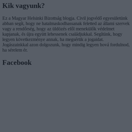
Kik vagyunk?
Ez a Magyar Helsinki Bizottság blogja. Civil jogvédő egyesületünk
abban segít, hogy ne hatalmaskodhassanak feletted az állami szervek
vagy a rendőrség, hogy az üldözés elől menekülők védelmet
kapjanak, és újra együtt lehessenek családjukkal. Segítünk, hogy
legyen következménye annak, ha megsértik a jogaidat.
Jogászainkkal azon dolgozunk, hogy mindig legyen hová fordulnod,
ha sérelem ér.
Facebook