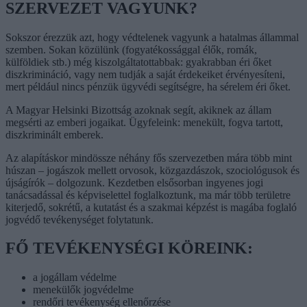
SZERVEZET VAGYUNK?
Sokszor érezzük azt, hogy védtelenek vagyunk a hatalmas állammal
szemben. Sokan közülünk (fogyatékossággal élők, romák,
külföldiek stb.) még kiszolgáltatottabbak: gyakrabban éri őket
diszkrimináció, vagy nem tudják a saját érdekeiket érvényesíteni,
mert például nincs pénzük ügyvédi segítségre, ha sérelem éri őket.
A Magyar Helsinki Bizottság azoknak segít, akiknek az állam
megsérti az emberi jogaikat. Ügyfeleink: menekült, fogva tartott,
diszkriminált emberek.
Az alapításkor mindössze néhány fős szervezetben mára több mint
húszan – jogászok mellett orvosok, közgazdászok, szociológusok és
újságírók – dolgozunk. Kezdetben elsősorban ingyenes jogi
tanácsadással és képviselettel foglalkoztunk, ma már több területre
kiterjedő, sokrétű, a kutatást és a szakmai képzést is magába foglaló
jogvédő tevékenységet folytatunk.
FŐ TEVÉKENYSÉGI KÖREINK:
a jogállam védelme
menekülők jogvédelme
rendőri tevékenység ellenőrzése