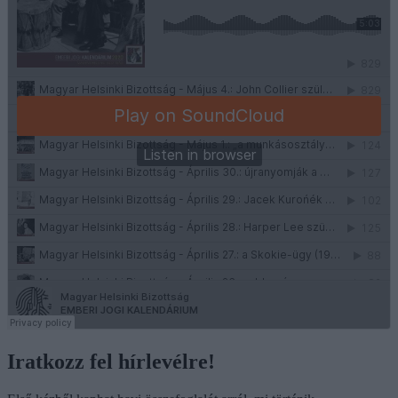
Iratkozz fel hírlevélre!