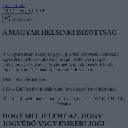
presshelsinki
·
2017. június 19. 12:56
Megosztás
A MAGYAR HELSINKI BIZOTTSÁG
A Magyar Helsinki Bizottság civil jogvédő szervezet, közhasznú
egyesület, amely az emberi méltóságot védelmezi a jog és
nyilvánosság eszközével. Segítséget nyújtunk menekülőknek,
fogvatartottaknak és hatósági erőszak áldozatainak.
1989 – Alapításunk éve.
1994 – Ettől kezdve foglalkozunk hivatásszerű jogvédelemmel.
Határmegfigyelő megállapodásunk megerősítése: ORFK, UNHCR,
Helsinki
HOGY MIT JELENT AZ, HOGY
JOGVÉDŐ VAGY EMBERI JOGI