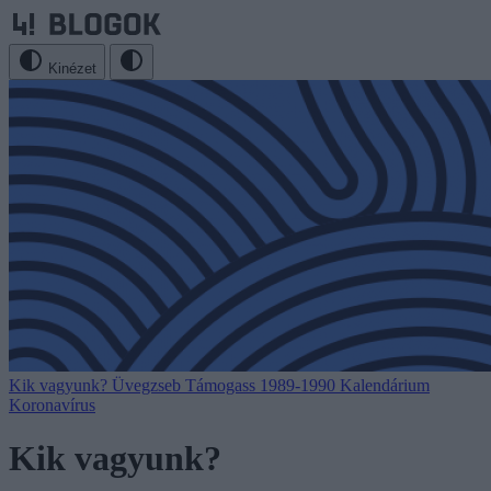
Kinézet
Kik vagyunk?
Üvegzseb
Támogass
1989-1990
Kalendárium
Koronavírus
Kik vagyunk?