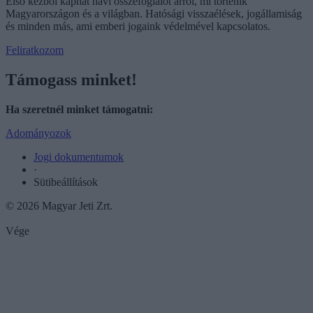
Első kézből kaphat havi összefoglalót arról, mi történik
Magyarországon és a világban. Hatósági visszaélések, jogállamiság
és minden más, ami emberi jogaink védelmével kapcsolatos.
Feliratkozom
Támogass minket!
Ha szeretnél minket támogatni:
Adományozok
Jogi dokumentumok
·
Sütibeállítások
© 2026 Magyar Jeti Zrt.
Vége