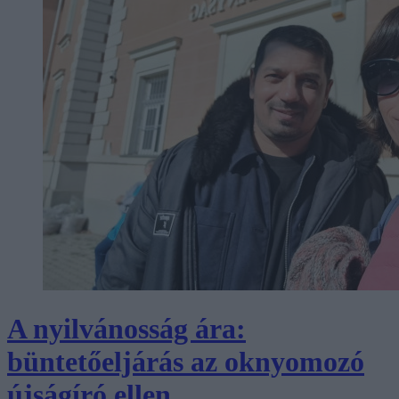
A nyilvánosság ára:
büntetőeljárás az oknyomozó
újságíró ellen