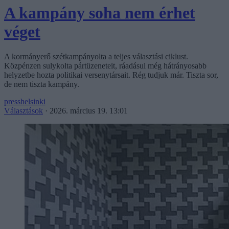
A kampány soha nem érhet
véget
A kormányerő szétkampányolta a teljes választási ciklust.
Közpénzen sulykolta pártüzeneteit, ráadásul még hátrányosabb
helyzetbe hozta politikai versenytársait. Rég tudjuk már. Tiszta sor,
de nem tiszta kampány.
presshelsinki
Választások
·
2026. március 19. 13:01