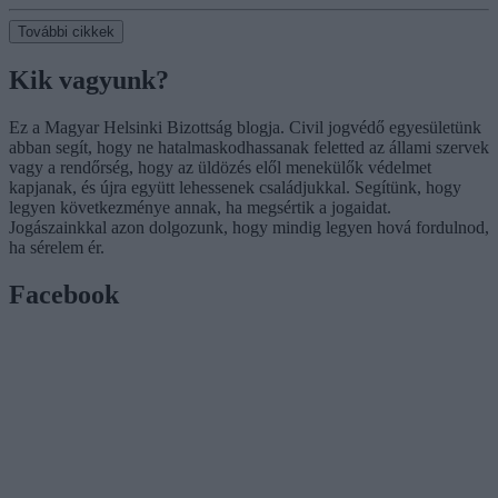
További cikkek
Kik vagyunk?
Ez a Magyar Helsinki Bizottság blogja. Civil jogvédő egyesületünk
abban segít, hogy ne hatalmaskodhassanak feletted az állami szervek
vagy a rendőrség, hogy az üldözés elől menekülők védelmet
kapjanak, és újra együtt lehessenek családjukkal. Segítünk, hogy
legyen következménye annak, ha megsértik a jogaidat.
Jogászainkkal azon dolgozunk, hogy mindig legyen hová fordulnod,
ha sérelem ér.
Facebook