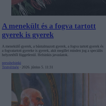
A menekült és a fogva tartott
gyerek is gyerek
A menekülő gyerek, a bántalmazott gyerek, a fogva tartott gyerek és
a fogvatartott gyereke is gyerek, akit megillet minden jog a speciális
helyzetétől függetlenül. Helsinkis javaslatok.
presshelsinki
Testvériség
·
2026. június 5. 11:31