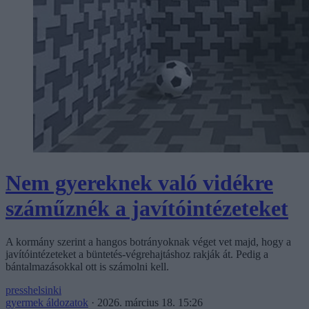
Nem gyereknek való vidékre
száműznék a javítóintézeteket
A kormány szerint a hangos botrányoknak véget vet majd, hogy a
javítóintézeteket a büntetés-végrehajtáshoz rakják át. Pedig a
bántalmazásokkal ott is számolni kell.
presshelsinki
gyermek áldozatok
·
2026. március 18. 15:26