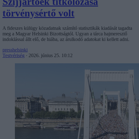
Szijjártóék titkolózása
törvénysértő volt
A fideszes külügy közadatnak számító statisztikák kiadását tagadta
meg a Magyar Helsinki Bizottságtól. Ugyan a tárca hajmeresztő
indoklással állt elő, de hiába, az árulkodó adatokat ki kellett adni.
presshelsinki
Testvériség
·
2026. június 25. 10:12