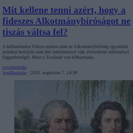
Mit kellene tenni azért, hogy a
fideszes Alkotmánybíróságot ne
tiszás váltsa fel?
A kétharmados Fidesz-uralom alatt az Alkotmánybíróság egyoldalú
politikai befolyás alatt álló intézménnyé vált, elveszítette intézményi
függetlenségét. Most a Tiszának van kétharmada.
presshelsinki
Jogállamiság
·
2026. augusztus 7. 14:38