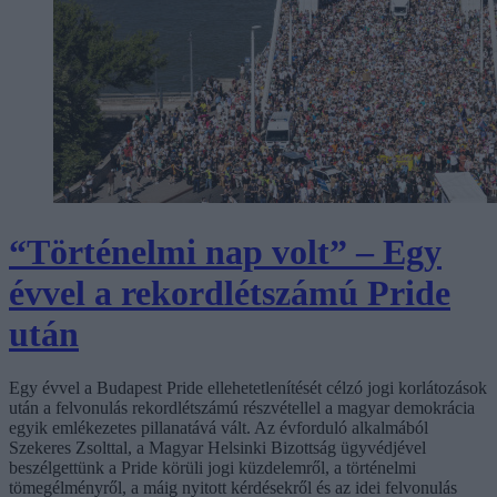
“Történelmi nap volt” – Egy
évvel a rekordlétszámú Pride
után
Egy évvel a Budapest Pride ellehetetlenítését célzó jogi korlátozások
után a felvonulás rekordlétszámú részvétellel a magyar demokrácia
egyik emlékezetes pillanatává vált. Az évforduló alkalmából
Szekeres Zsolttal, a Magyar Helsinki Bizottság ügyvédjével
beszélgettünk a Pride körüli jogi küzdelemről, a történelmi
tömegélményről, a máig nyitott kérdésekről és az idei felvonulás