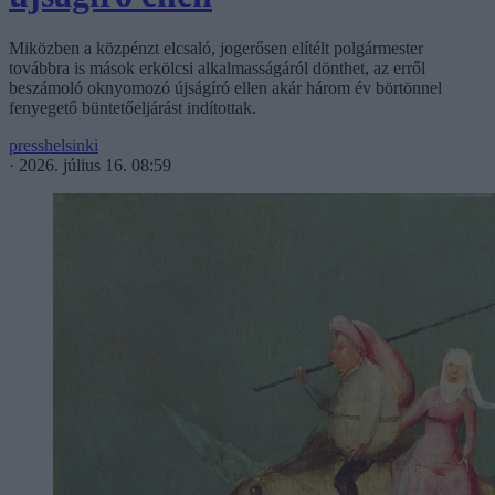
Miközben a közpénzt elcsaló, jogerősen elítélt polgármester
továbbra is mások erkölcsi alkalmasságáról dönthet, az erről
beszámoló oknyomozó újságíró ellen akár három év börtönnel
fenyegető büntetőeljárást indítottak.
presshelsinki
·
2026. július 16. 08:59