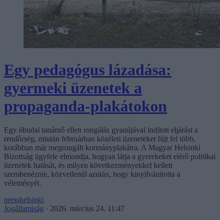
Egy pedagógus lázadása:
gyermeki üzenetek a
propaganda-plakátokon
Egy óbudai tanárnő ellen rongálás gyanújával indított eljárást a
rendőrség, miután februárban közéleti üzeneteket fújt fel több,
korábban már megrongált kormányplakátra. A Magyar Helsinki
Bizottság ügyfele elmondja, hogyan látja a gyerekeket elérő politikai
üzenetek hatását, és milyen következményekkel kellett
szembenéznie, közvetlenül azután, hogy kinyilvánította a
véleményét.
presshelsinki
Jogállamiság
·
2026. március 24. 11:47