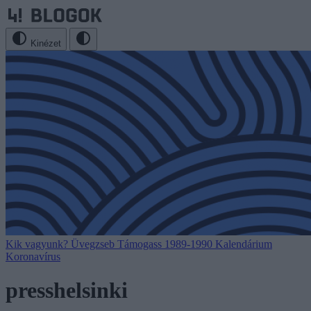
Kinézet
Kik vagyunk?
Üvegzseb
Támogass
1989-1990
Kalendárium
Koronavírus
presshelsinki