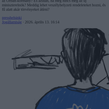
az Orbán-kormány? És azután, ha még nincs meg az új
miniszterelnök? Meddig lehet veszélyhelyzeti rendeleteket hozni, és
fű alatt akár törvényeket átírni?
presshelsinki
Jogállamiság
·
2026. április 13. 16:14