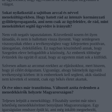
világot.
Sokat nyilatkoztál a sajtóban arccal és névvel
menekültügyekben. Hogy hatott rád az intenzív kormányzati
gyűlöletpropaganda, ami nem csak az ügyfeleidre, de rád, mint
menekülteket segítő ügyvédre is irányult?
Nem volt negatív tapasztalatom. Közvetlenül sosem ért ilyen
támadás, és nem is hallottam vissza ilyesmit. Vagy semlegesen
viszonyultak ehhez a tevékenységhez vagy kifejezetten pozitívan,
támogatóan, érdeklődően. Ez nagyban köszönhető annak, hogy
Szegeden eleve befogadóbb a közösség. Az emberek többsége
évtizedek óta együtt él azzal, hogy az egyetem miatt sok a külföldi.
Szívesen adtam az arcomat ezekhez az eljárásokhoz, mert hiszem,
hogy jó célért dolgoztam. Ugyanúgy, ahogy bármelyik ügyvédi
tevékenységi körben: itt is embereknek kell segíteni, akik ráadásul
nem követtek el semmit, csak egy békés életet akartak.
Öt éve nincs már tranzitzóna. Változott azóta érdemben a
menedékkérők helyzete Magyarországon?
Teljesen leépült a menekültügy. Főszabály szerint már nincs
lehetőség menedékkérelmet benyújtani Magyarországon. Egy
igazságtalan rendszer épült ki, ami még inkább megnehezíti,