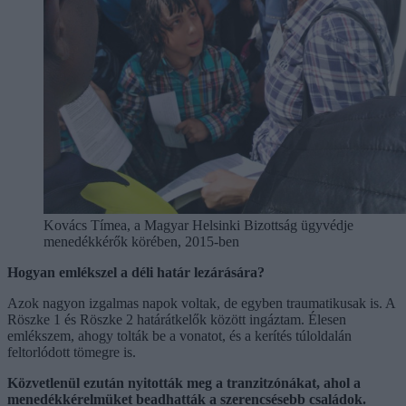
Kovács Tímea, a Magyar Helsinki Bizottság ügyvédje
menedékkérők körében, 2015-ben
Hogyan emlékszel a déli határ lezárására?
Azok nagyon izgalmas napok voltak, de egyben traumatikusak is. A
Röszke 1 és Röszke 2 határátkelők között ingáztam. Élesen
emlékszem, ahogy tolták be a vonatot, és a kerítés túloldalán
feltorlódott tömegre is.
Közvetlenül ezután nyitották meg a tranzitzónákat, ahol a
menedékkérelmüket beadhatták a szerencsésebb családok.