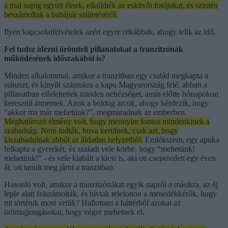
a mai napig együtt élnek, elküldték az esküvői fotójukat, és szintén
beszámoltak a babájuk születéséről.
Ilyen kapcsolatfelvételek azért egyre ritkábbak, ahogy telik az idő.
Fel tudsz idézni örömteli pillanatokat a tranzitzónák
működésének időszakából
is
?
Minden alkalommal, amikor a tranzitban egy család megkapta a
státuszt, és kinyílt számukra a kapu Magyarország felé, abban a
pillanatban elfelejtettek minden nehézséget, amin előtte hónapokon
keresztül átmentek. Azok a boldog arcok, ahogy kérdezik, hogy
“akkor ma már mehetünk?”, megmaradnak az emberben.
Meghatározó élmény volt, hogy mennyire fontos mindenkinek a
szabadság. Nem tudták, hova kerülnek, csak azt, hogy
kiszabadulnak abból az áldatlan helyzetből.
Emlékszem, egy apuka
felkapta a gyerekét, és szaladt vele körbe, hogy “mehetünk!
mehetünk!” - és vele kiabált a kicsi is, aki ott cseperedett egy éven
át, ott tanult meg járni a tranzitban.
Hasonló volt, amikor a tranzitzónákat egyik napról a másikra, az éj
leple alatt felszámolták, és hívtak telefonon a menedékkérők, hogy
mi történik most velük? Hallottam a háttérből azokat az
örömujjongásokat, hogy végre mehetnek el.