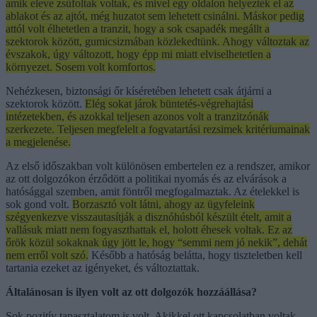
amik eleve zsúfoltak voltak, és mivel egy oldalon helyezték el az
ablakot és az ajtót, még huzatot sem lehetett csinálni. Máskor pedig
attól volt élhetetlen a tranzit, hogy a sok csapadék megállt a
szektorok között, gumicsizmában közlekedtünk. Ahogy változtak az
évszakok, úgy változott, hogy épp mi miatt elviselhetetlen a
környezet. Sosem volt komfortos.
Nehézkesen, biztonsági őr kíséretében lehetett csak átjárni a
szektorok között.
Elég sokat járok büntetés-végrehajtási
intézetekben, és azokkal teljesen azonos volt a tranzitzónák
szerkezete. Teljesen megfelelt a fogvatartási rezsimek kritériumainak
a megjelenése.
Az első időszakban volt különösen embertelen ez a rendszer, amikor
az ott dolgozókon érződött a politikai nyomás és az elvárások a
hatósággal szemben, amit föntről megfogalmaztak. Az ételekkel is
sok gond volt.
Borzasztó volt látni, ahogy az ügyfeleink
szégyenkezve visszautasítják a disznóhúsból készült ételt, amit a
vallásuk miatt nem fogyaszthattak el, holott éhesek voltak. Ez az
őrök közül sokaknak úgy jött le, hogy “semmi nem jó nekik”, dehát
nem erről volt szó.
Később a hatóság belátta, hogy tiszteletben kell
tartania ezeket az igényeket, és változtattak.
Általánosan is ilyen volt az ott dolgozók hozzáállása?
Sok pozitív tapasztalatom is volt. Akikkel ott kapcsolatban voltak,