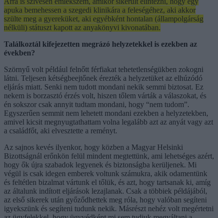
Arra is szívesen emlékszem, amikor sikerült elintézni, hogy egy
apuka bemehessen a szegedi klinikára a feleségéhez, aki akkor
szülte meg a gyereküket, aki egyébként hontalan (állampolgárság
nélküli) státuszt kapott az anyakönyvi kivonatában.
Találkoztál kifejezetten megrázó helyzetekkel is ezekben az
években?
Szörnyű volt például felnőtt férfiakat tehetetlenségükben zokogni
látni. Teljesen kétségbeejtőnek érezték a helyzetüket az elhúzódó
eljárás miatt. Senki nem tudott mondani nekik semmi biztosat. Ez
nekem is borzasztó érzés volt, hiszen tőlem várták a válaszokat, és
én sokszor csak annyit tudtam mondani, hogy “nem tudom”.
Egyszerűen semmit nem lehetett mondani ezekben a helyzetekben,
amivel kicsit megnyugtathattam volna legalább azt az anyát vagy azt
a családfőt, aki elvesztette a reményt.
Az sajnos kevés ilyenkor, hogy közben a Magyar Helsinki
Bizottságnál erőnkön felül mindent megtettünk, ami lehetséges azért,
hogy ők újra szabadok legyenek és biztonságba kerüljenek. Mi
végül is csak idegen emberek voltunk számukra, akik odamentünk
és feltétlen bizalmat vártunk el tőlük, és azt, hogy tartsanak ki, amíg
az általunk indított eljárások lezajlanak. Csak a többiek példájából,
az első sikerek után győződhettek meg róla, hogy valóban segíteni
igyekszünk és segíteni tudunk nekik. Másrészt nehéz volt megértetni
az ügyfelekkel, hogy ügyvédként mi sem tudjuk megváltani a