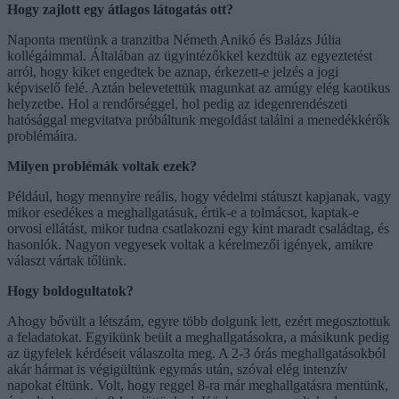
Hogy zajlott egy átlagos látogatás ott?
Naponta mentünk a tranzitba Németh Anikó és Balázs Júlia
kollégáimmal. Általában az ügyintézőkkel kezdtük az egyeztetést
arról, hogy kiket engedtek be aznap, érkezett-e jelzés a jogi
képviselő felé. Aztán belevetettük magunkat az amúgy elég kaotikus
helyzetbe. Hol a rendőrséggel, hol pedig az idegenrendészeti
hatósággal megvitatva próbáltunk megoldást találni a menedékkérők
problémáira.
Milyen problémák voltak ezek?
Például, hogy mennyire reális, hogy védelmi státuszt kapjanak, vagy
mikor esedékes a meghallgatásuk, értik-e a tolmácsot, kaptak-e
orvosi ellátást, mikor tudna csatlakozni egy kint maradt családtag, és
hasonlók. Nagyon vegyesek voltak a kérelmezői igények, amikre
választ vártak tőlünk.
Hogy boldogultatok?
Ahogy bővült a létszám, egyre több dolgunk lett, ezért megosztottuk
a feladatokat. Egyikünk beült a meghallgatásokra, a másikunk pedig
az ügyfelek kérdéseit válaszolta meg. A 2-3 órás meghallgatásokból
akár hármat is végigültünk egymás után, szóval elég intenzív
napokat éltünk. Volt, hogy reggel 8-ra már meghallgatásra mentünk,