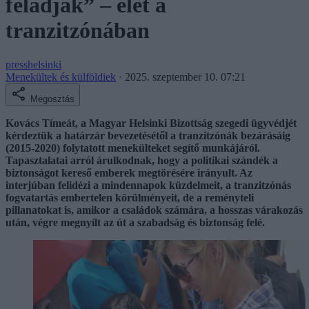
feladják” – élet a
tranzitzónában
presshelsinki
Menekültek és külföldiek
·
2025. szeptember 10. 07:21
Megosztás
Kovács Tímeát, a Magyar Helsinki Bizottság szegedi ügyvédjét
kérdeztük a határzár bevezetésétől a tranzitzónák bezárásáig
(2015-2020) folytatott menekülteket segítő munkájáról.
Tapasztalatai arról árulkodnak, hogy a politikai szándék a
biztonságot kereső emberek megtörésére irányult. Az
interjúban felidézi a mindennapok küzdelmeit, a tranzitzónás
fogvatartás embertelen körülményeit, de a reményteli
pillanatokat is, amikor a családok számára, a hosszas várakozás
után, végre megnyílt az út a szabadság és biztonság felé.