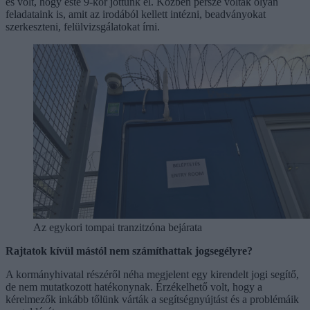
és volt, hogy este 9-kor jöttünk el. Közben persze voltak olyan
feladataink is, amit az irodából kellett intézni, beadványokat
szerkeszteni, felülvizsgálatokat írni.
Az egykori tompai tranzitzóna bejárata
Rajtatok kívül mástól nem számíthattak jogsegélyre?
A kormányhivatal részéről néha megjelent egy kirendelt jogi segítő,
de nem mutatkozott hatékonynak. Érzékelhető volt, hogy a
kérelmezők inkább tőlünk várták a segítségnyújtást és a problémáik