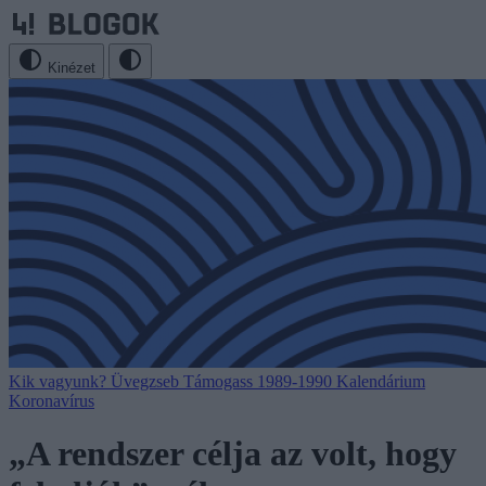
Kinézet
Kik vagyunk?
Üvegzseb
Támogass
1989-1990
Kalendárium
Koronavírus
„A rendszer célja az volt, hogy