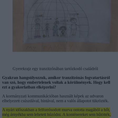
Gyerekrajz egy tranzitzónában tartózkodó családról
Gyakran hangsúlyozzuk, amikor tranzitzónás fogvatartásról
van szó, hogy embertelenek voltak a körülmények. Hogy kell
ezt a gyakorlatban elképzelni?
A kormányzati kommunikációban használt képek az udvaron
elhelyezett csúszdával, hintával, nem a valós állapotot tükrözték.
A nyári időszakban a felforrósodott murva ontotta magából a hőt,
még árnyékba sem lehetett húzódni. A konténereket sem hűtötték,