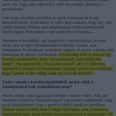
azok volt, hogy még otthonról is vittek be ruhákat, játékokat a
gyerekeknek.
Volt, hogy szerelem szövődött az egyik biztonsági őr és egy
menekült között. Erről akkor az volt a benyomásom, hogy egy szép,
valódi szerelmi történet, ami meglehetősen nehéz körülmények
között fogant. Nem tudom, hogy aztán lett-e folytatása….
Szerintem a hozzáállás, ami megjelent a tranzitzónában, az pont
olyan, ami az egész társadalomban is látszik: vannak, akik
befogadóak és toleránsak, próbálnak segíteni, és persze vannak, akik
elutasítóan és durván viselkednek.
A biztonsági őrök is sokszor úgy
kezelték menekülőket, hogy “ne panaszkodj, miért kellett ide
jönni?”, “ha nem tetszik, vissza lehet menni”, stb. Ez felelt meg
leginkább a rendszer kívánalmainak, amit úgy lehetne összefoglalni,
hogy “tartsuk itt őket addig, amíg egyszercsak feladják”.
Tudsz valamit a korábbi ügyfeleidről, mi lett velük a
tranzitzónából való szabadulásuk után?
Persze, sokan a mai napig kapcsolatban vannak velünk. Volt, aki
örömmel számolt be Németországból a gyermeke születéséről, vagy
azzal büszkélkedett, hogy a gyereke kitűnő tanuló az iskolában.
Vannak olyan korábbi, iraki és afgán ügyfeleim, akik a tranzitban
ismerkedtek meg, majd később Ausztriában össze is házasodtak. Ők