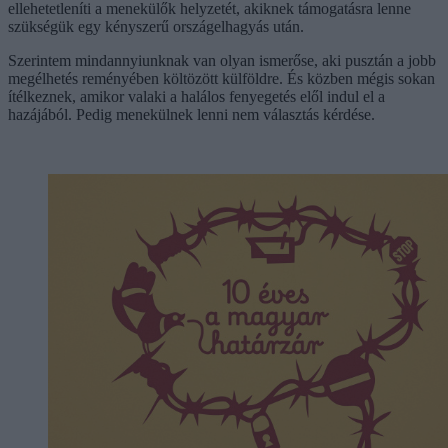
ellehetetleníti a menekülők helyzetét, akiknek támogatásra lenne
szükségük egy kényszerű országelhagyás után.
Szerintem mindannyiunknak van olyan ismerőse, aki pusztán a jobb
megélhetés reményében költözött külföldre. És közben mégis sokan
ítélkeznek, amikor valaki a halálos fenyegetés elől indul el a
hazájából. Pedig menekülnek lenni nem választás kérdése.