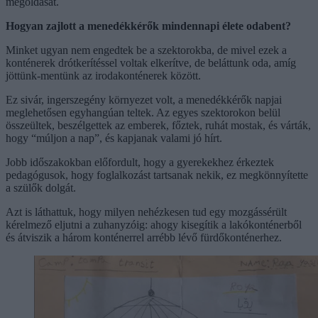
megoldását.
Hogyan zajlott a menedékkérők mindennapi élete odabent?
Minket ugyan nem engedtek be a szektorokba, de mivel ezek a
konténerek drótkerítéssel voltak elkerítve, de beláttunk oda, amíg
jöttünk-mentünk az irodakonténerek között.
Ez sivár, ingerszegény környezet volt, a menedékkérők napjai
meglehetősen egyhangúan teltek. Az egyes szektorokon belül
összeültek, beszélgettek az emberek, főztek, ruhát mostak, és várták,
hogy “múljon a nap”, és kapjanak valami jó hírt.
Jobb időszakokban előfordult, hogy a gyerekekhez érkeztek
pedagógusok, hogy foglalkozást tartsanak nekik, ez megkönnyítette
a szülők dolgát.
Azt is láthattuk, hogy milyen nehézkesen tud egy mozgássérült
kérelmező eljutni a zuhanyzóig: ahogy kisegítik a lakókonténerből
és átviszik a három konténerrel arrébb lévő fürdőkonténerhez.