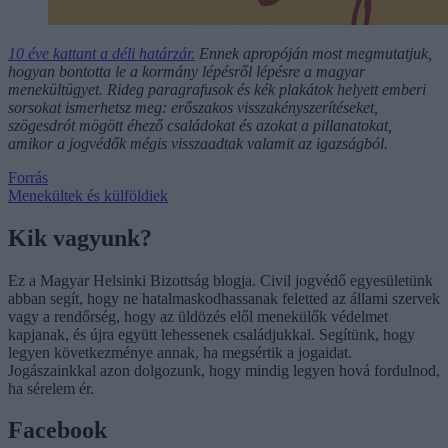
10 éve kattant a déli határzár.
Ennek apropóján most megmutatjuk,
hogyan bontotta le a kormány lépésről lépésre a magyar
menekültügyet. Rideg paragrafusok és kék plakátok helyett emberi
sorsokat ismerhetsz meg: erőszakos visszakényszerítéseket,
szögesdrót mögött éhező családokat és azokat a pillanatokat,
amikor a jogvédők mégis visszaadtak valamit az igazságból.
Forrás
Menekültek és külföldiek
Kik vagyunk?
Ez a Magyar Helsinki Bizottság blogja. Civil jogvédő egyesületünk
abban segít, hogy ne hatalmaskodhassanak feletted az állami szervek
vagy a rendőrség, hogy az üldözés elől menekülők védelmet
kapjanak, és újra együtt lehessenek családjukkal. Segítünk, hogy
legyen következménye annak, ha megsértik a jogaidat.
Jogászainkkal azon dolgozunk, hogy mindig legyen hová fordulnod,
ha sérelem ér.
Facebook