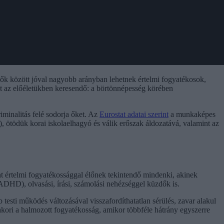
ők között jóval nagyobb arányban lehetnek értelmi fogyatékosok,
nt az előéletükben keresendő: a börtönnépesség körében
minalitás felé sodorja őket. Az
Eurostat adatai szerint
a munkaképes
 ötödük korai iskolaelhagyó és válik erőszak áldozatává, valamint az
t értelmi fogyatékossággal élőnek tekintendő mindenki, akinek
ADHD), olvasási, írási, számolási nehézséggel küzdők is.
testi működés változásával visszafordíthatatlan sérülés, zavar alakul
gyakori a halmozott fogyatékosság, amikor többféle hátrány egyszerre