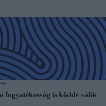
írus
 fogyatékosság is köddé válik