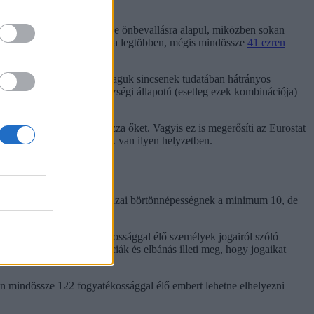
álaszolt, és a cenzus eleve önbevallásra alapul, miközben sokan
lők közül éppen ők lehetnek a legtöbben, mégis mindössze
41 ezren
 az ilyen emberek sokszor maguk sincsenek tudatában hátrányos
y súlyosan korlátozó egészségi állapotú (esetleg ezek kombinációja)
lapotuk súlyosan korlátozza őket. Vagyis ez is megerősíti az Eurostat
egy 1 millió polgártársunk van ilyen helyzetben.
özi párhuzamok alapján a hazai börtönnépességnek a minimum 10, de
álunk is hatályos fogyatékossággal élő személyek jogairól szóló
 akkor őket olyan garanciák és elbánás illeti meg, hogy jogaikat
n mindössze 122 fogyatékossággal élő embert lehetne elhelyezni