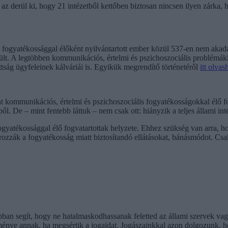
 derül ki, hogy 21 intézetből kettőben biztosan nincsen ilyen zárka, ha
 fogyatékossággal élőként nyilvántartott ember közül 537-en nem akadá
rült. A legtöbben kommunikációs, értelmi és pszichoszociális problé
tság ügyfeleinek kálváriái is. Egyikük megrendítő történetéről
itt olvas
 kommunikációs, értelmi és pszichoszociális fogyatékosságokkal élő fog
l. De – mint fentebb láttuk – nem csak ott: hiányzik a teljes állami in
gyatékossággal élő fogvatartottak helyzete. Ehhez szükség van arra, hog
ározzák a fogyatékosság miatt biztosítandó ellátásokat, bánásmódot. C
bban segít, hogy ne hatalmaskodhassanak feletted az állami szervek va
ménye annak, ha megsértik a jogaidat. Jogászainkkal azon dolgozunk, h