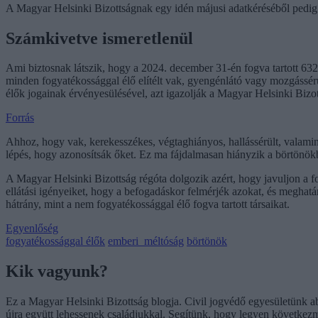
A Magyar Helsinki Bizottságnak egy idén májusi adatkéréséből pedig az
Számkivetve ismeretlenül
Ami biztosnak látszik, hogy a 2024. december 31-én fogva tartott 632
minden fogyatékossággal élő elítélt vak, gyengénlátó vagy mozgássé
élők jogainak érvényesülésével, azt igazolják a Magyar Helsinki Bizot
Forrás
Ahhoz, hogy vak, kerekesszékes, végtaghiányos, hallássérült, valamint
lépés, hogy azonosítsák őket. Ez ma fájdalmasan hiányzik a börtönökbő
A Magyar Helsinki Bizottság régóta dolgozik azért, hogy javuljon a fo
ellátási igényeiket, hogy a befogadáskor felmérjék azokat, és meghat
hátrány, mint a nem fogyatékossággal élő fogva tartott társaikat.
Egyenlőség
fogyatékossággal élők
emberi_méltóság
börtönök
Kik vagyunk?
Ez a Magyar Helsinki Bizottság blogja. Civil jogvédő egyesületünk a
újra együtt lehessenek családjukkal. Segítünk, hogy legyen következ