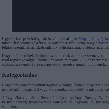
Ügyvédek és pszichológusok beszámolói alapján
Fliegauf Gergely k
mint a társadalom egészében. A szakember azt állította, hogy a bört
felülreprezentáltak az iskolázatlanok, a diszkrimináció áldozatai, a m
Hogy miért kerülnek börtönbe, azt nem csak az ő rossz személyes dönt
korú fogyatékossággal élőknek az ötöde munkanélküli (ez kétszerese a
egészségesekénél négyszer nagyobb a veszélye annak, hogy nem kapna
Kategorizálás
Hogy hány embert tekintünk fogyatékossággal élőnek, az persze nagyb
például akár magatartási vagy kommunikációs probléma miatt van valam
A fogyatékosság másik jellemző formája a testi fogyatékosság. Ez a bi
ki. Ilyen a mozgáskorlátozottság, hallássérülés: nagyothallás, siketsé
van jelen.