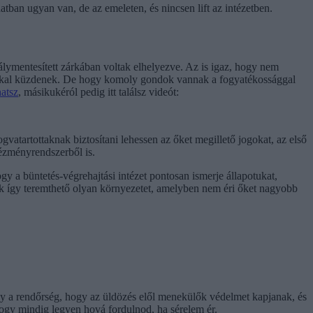
tban ugyan van, de az emeleten, és nincsen lift az intézetben.
lymentesített zárkában voltak elhelyezve. Az is igaz, hogy nem
mákkal küzdenek. De hogy komoly gondok vannak a fogyatékossággal
hatsz
, másikukéról pedig itt találsz videót:
vatartottaknak biztosítani lehessen az őket megillető jogokat, az első
tézményrendszerből is.
y a büntetés-végrehajtási intézet pontosan ismerje állapotukat,
sak így teremthető olyan környezetet, amelyben nem éri őket nagyobb
gy a rendőrség, hogy az üldözés elől menekülők védelmet kapjanak, és
ogy mindig legyen hová fordulnod, ha sérelem ér.