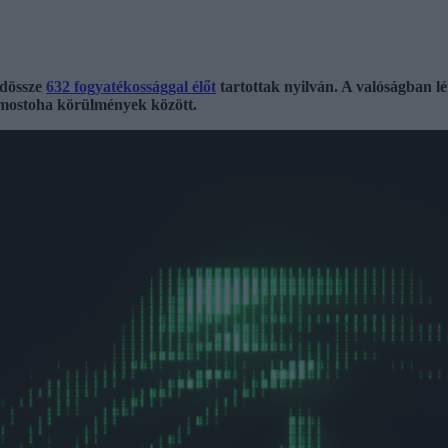
ndössze
632 fogyatékossággal élőt
tartottak nyilván. A valóságban l
 mostoha körülmények között.