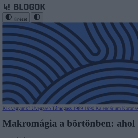
Kinézet
Kik vagyunk?
Üvegzseb
Támogass
1989-1990
Kalendárium
Koronav
Makromágia a börtönben: ahol a