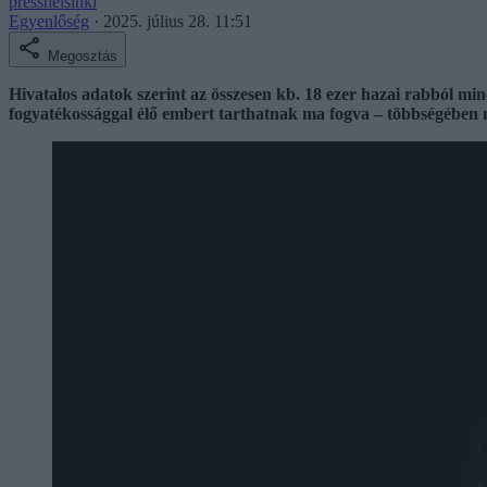
presshelsinki
Egyenlőség
·
2025. július 28. 11:51
Megosztás
Hivatalos adatok szerint az összesen kb. 18 ezer hazai rabból mi
fogyatékossággal élő embert tarthatnak ma fogva – többségében