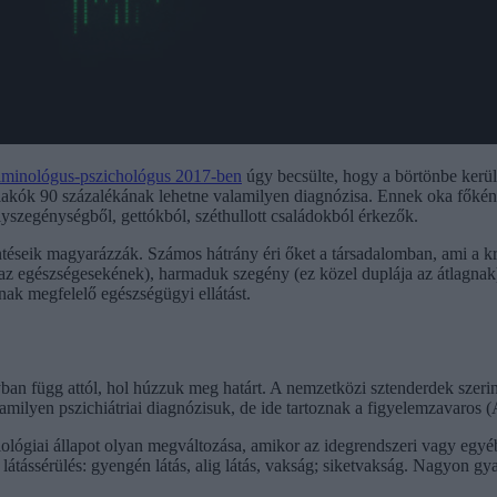
riminológus-pszichológus 2017-ben
úgy becsülte, hogy a börtönbe kerül
önlakók 90 százalékának lehetne valamilyen diagnózisa. Ennek oka főké
élyszegénységből, gettókból, széthullott családokból érkezők.
éseik magyarázzák. Számos hátrány éri őket a társadalomban, ami a kri
z egészségesekének), harmaduk szegény (ez közel duplája az átlagnak),
k megfelelő egészségügyi ellátást.
an függ attól, hol húzzuk meg határt. A nemzetközi sztenderdek szerin
ilyen pszichiátriai diagnózisuk, de ide tartoznak a figyelemzavaros (
ológiai állapot olyan megváltozása, amikor az idegrendszeri vagy egyéb 
g; látássérülés: gyengén látás, alig látás, vakság; siketvakság. Nagyon 