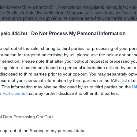
követéstől és a börtöntől”. Nemzetközi vizsgálatok bizonyítják: enne
ösztönzik a kriminális viselkedést. Ahogyan az is igaz, hogy az ép test
 mert nincs pénzük jó ügyvédre, és sokszor nem értik, mi történik vel
 arányban vannak jelen, mint a társadalom egészében.
gyelo.444.hu -
Do Not Process My Personal Information
i Bizottság közadatokat igényel a Büntetés-végrehajtás Országos Par
to opt-out of the sale, sharing to third parties, or processing of your per
formation for targeted advertising by us, please use the below opt-out s
r selection. Please note that after your opt-out request is processed y
ber!) küzd testi vagy szellemi fogyatékossággal. Nehezen magyarázha
eing interest-based ads based on personal information utilized by us or
gyesült Államokban 35%-a,
Ausztráliában pedig 50%-a
volt fogyatékoss
disclosed to third parties prior to your opt-out. You may separately opt-
losure of your personal information by third parties on the IAB’s list of
osság 19–20%-a számít fogyatékkal élőnek, és a börtönnépességen belü
. This information may also be disclosed by us to third parties on the
IA
Participants
that may further disclose it to other third parties.
él fogyatékossággal. Magyarországon az arányt 22%-ra becsülik, ami
nag
 nem kerülnek többen közülük börtönbe, mint más országokban, hanem 
l Data Processing Opt Outs
 adják vissza a hazai adatok. És itt nem csak a börtönstatisztikákkal va
s arányát a KSH népszámlálási adataival adják meg, ami erősen félrev
o opt-out of the Sharing of my personal data.
 ilyenek, ami a népesség 2,8%-a volt. Valószerűtlen és a társadalmi tap