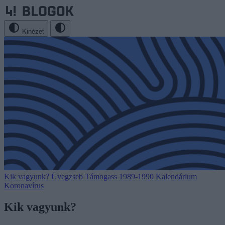
Kinézet
Kik vagyunk?
Üvegzseb
Támogass
1989-1990
Kalendárium
Koronavírus
Kik vagyunk?