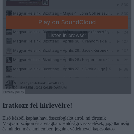
Iratkozz fel hírlevélre!
Első kézből kaphat havi összefoglalót arról, mi történik
Magyarországon és a világban. Hatósági visszaélések, jogállamiság
és minden más, ami emberi jogaink védelmével kapcsolatos.