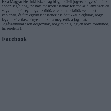
Ez a Magyar Helsinki Bizottság blogja. Civil jogvédő egyesületünk
abban segít, hogy ne hatalmaskodhassanak feletted az állami szervek
vagy a rendőrség, hogy az üldözés elől menekülők védelmet
kapjanak, és újra együtt lehessenek családjukkal. Segítünk, hogy
legyen következménye annak, ha megsértik a jogaidat.
Jogászainkkal azon dolgozunk, hogy mindig legyen hová fordulnod,
ha sérelem ér.
Facebook