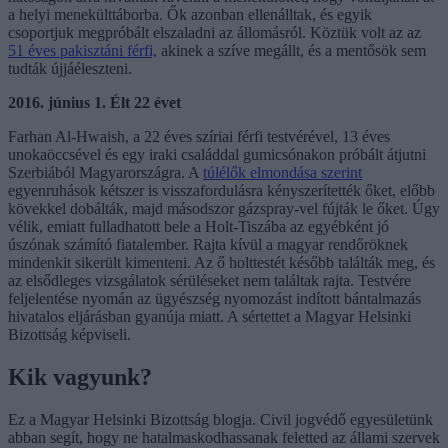
a helyi menekülttáborba. Ők azonban ellenálltak, és egyik
csoportjuk megpróbált elszaladni az állomásról. Köztük volt az az
51 éves pakisztáni férfi,
akinek a szíve megállt, és a mentősök sem
tudták újjáéleszteni.
2016. június 1. Élt 22 évet
Farhan Al-Hwaish, a
22 éves szíriai férfi testvérével, 13 éves
unokaöccsével és egy iraki családdal gumicsónakon próbált átjutni
Szerbiából Magyarországra. A
túlélők elmondása szerint
egyenruhások kétszer is visszafordulásra kényszerítették őket, előbb
kövekkel dobálták, majd másodszor gázspray-vel fújták le őket. Úgy
vélik, emiatt fulladhatott bele a Holt-Tiszába az egyébként jó
úszónak számító fiatalember. Rajta kívül a magyar rendőröknek
mindenkit sikerült kimenteni. Az ő holttestét később találták meg, és
az elsődleges vizsgálatok sérüléseket nem találtak rajta. Testvére
feljelentése nyomán az ügyészség nyomozást indított bántalmazás
hivatalos eljárásban gyanúja miatt. A sértettet a Magyar Helsinki
Bizottság képviseli.
Kik vagyunk?
Ez a Magyar Helsinki Bizottság blogja. Civil jogvédő egyesületünk
abban segít, hogy ne hatalmaskodhassanak feletted az állami szervek