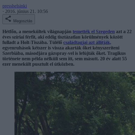
presshelsinki
·
2016. június 21. 10:56
Megosztás
Hétfőn, a menekültek világnapján
temették el Szegeden
azt a 22
éves szíriai férfit, aki eddig tisztázatlan körülmények között
fulladt a Holt-Tiszába. Túlélő
családtagjai azt állítják,
egyenruhások kétszer is vissza akarták őket kényszeríteni
Szerbiába, másodjára gázspray-vel is lefújták őket. Tragikus
története nem példa nélküli sem itt, sem másutt. 20 év alatt 55
ezer menekült pusztult el útközben.