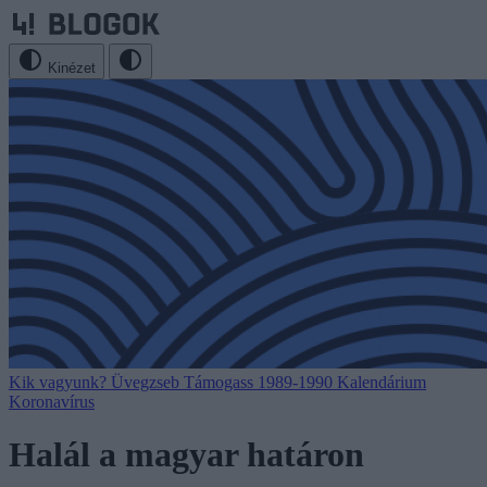
Kinézet
Kik vagyunk?
Üvegzseb
Támogass
1989-1990
Kalendárium
Koronavírus
Halál a magyar határon