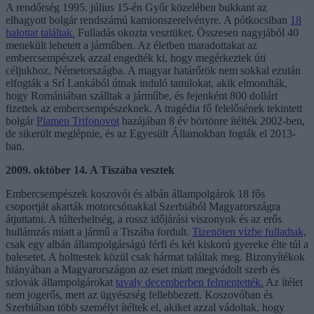
A rendőrség 1995. július 15-én Győr közelében bukkant az
elhagyott bolgár rendszámú kamionszerelvényre. A pótkocsiban
18
halottat találtak.
Fulladás okozta vesztüket. Összesen nagyjából 40
menekült lehetett a járműben. Az életben maradottakat az
embercsempészek azzal engedték ki, hogy megérkeztek úti
céljukhoz, Németországba. A magyar határőrök nem sokkal ezután
elfogták a Srí Lankából útnak induló tamilokat, akik elmondták,
hogy Romániában szálltak a járműbe, és fejenként 800 dollárt
fizettek az embercsempészeknek. A tragédia fő felelősének tekintett
bolgár
Plamen Trifonovot
hazájában 8 év börtönre ítélték 2002-ben,
de sikerült meglépnie, és az Egyesült Államokban fogták el 2013-
ban.
2009. október 14. A Tiszába vesztek
Embercsempészek koszovói és albán állampolgárok 18 fős
csoportját akarták motorcsónakkal Szerbiából Magyarországra
átjuttatni. A túlterheltség, a rossz időjárási viszonyok és az erős
hullámzás miatt a jármű a Tiszába fordult.
Tizenöten vízbe fulladtak,
csak egy albán állampolgárságú férfi és két kiskorú gyereke élte túl a
balesetet. A holttestek közül csak hármat találtak meg. Bizonyítékok
hiányában a Magyarországon az eset miatt megvádolt szerb és
szlovák állampolgárokat
tavaly decemberben felmentették.
Az ítélet
nem jogerős, mert az ügyészség fellebbezett. Koszovóban és
Szerbiában több személyt ítéltek el, akiket azzal vádoltak, hogy