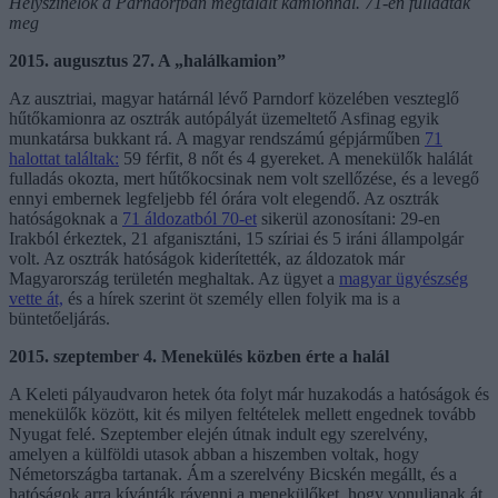
Helyszínelők a Parndorfban megtalált kamionnál. 71-en fulladtak
meg
2015. augusztus 27. A „halálkamion”
Az ausztriai, magyar határnál lévő Parndorf közelében veszteglő
hűtőkamionra az osztrák autópályát üzemeltető Asfinag egyik
munkatársa bukkant rá. A magyar rendszámú gépjárműben
71
halottat találtak:
59 férfit, 8 nőt és 4 gyereket. A menekülők halálát
fulladás okozta, mert hűtőkocsinak nem volt szellőzése, és a levegő
ennyi embernek legfeljebb fél órára volt elegendő. Az osztrák
hatóságoknak a
71 áldozatból 70-et
sikerül azonosítani: 29-en
Irakból érkeztek, 21 afganisztáni, 15 szíriai és 5 iráni állampolgár
volt. Az osztrák hatóságok kiderítették, az áldozatok már
Magyarország területén meghaltak. Az ügyet a
magyar ügyészség
vette át,
és a hírek szerint öt személy ellen folyik ma is a
büntetőeljárás.
2015. szeptember 4. Menekülés közben érte a halál
A Keleti pályaudvaron hetek óta folyt már huzakodás a hatóságok és
menekülők között, kit és milyen feltételek mellett engednek tovább
Nyugat felé. Szeptember elején útnak indult egy szerelvény,
amelyen a külföldi utasok abban a hiszemben voltak, hogy
Németországba tartanak. Ám a szerelvény Bicskén megállt, és a
hatóságok arra kívánták rávenni a menekülőket, hogy vonuljanak át