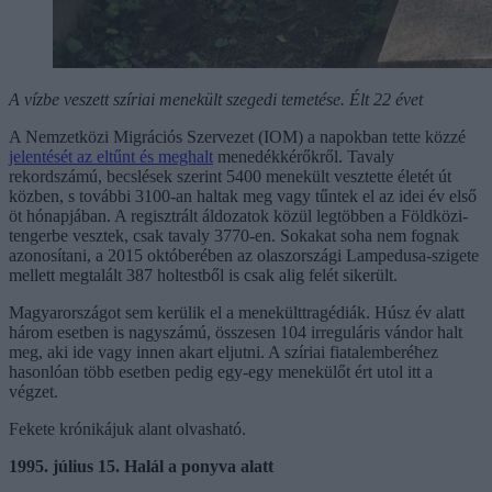
A vízbe veszett szíriai menekült szegedi temetése. Élt 22 évet
A Nemzetközi Migrációs Szervezet (IOM) a napokban tette közzé
jelentését az eltűnt és meghalt
menedékkérőkről. Tavaly
rekordszámú, becslések szerint 5400 menekült vesztette életét út
közben, s további 3100-an haltak meg vagy tűntek el az idei év első
öt hónapjában. A regisztrált áldozatok közül legtöbben a Földközi-
tengerbe vesztek, csak tavaly 3770-en. Sokakat soha nem fognak
azonosítani, a 2015 októberében az olaszországi Lampedusa-szigete
mellett megtalált 387 holtestből is csak alig felét sikerült.
Magyarországot sem kerülik el a menekülttragédiák. Húsz év alatt
három esetben is nagyszámú, összesen 104 irreguláris vándor halt
meg, aki ide vagy innen akart eljutni. A szíriai fiatalemberéhez
hasonlóan több esetben pedig egy-egy menekülőt ért utol itt a
végzet.
Fekete krónikájuk alant olvasható.
1995. július 15. Halál a ponyva alatt