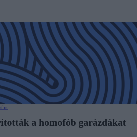
írus
rították a homofób garázdákat