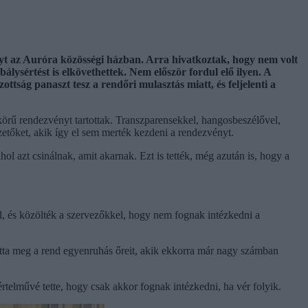
t az Auróra közösségi házban. Arra hivatkoztak, hogy nem volt
lysértést is elkövethettek. Nem először fordul elő ilyen. A
ttság panaszt tesz a rendőri mulasztás miatt, és feljelenti a
ű rendezvényt tartottak. Transzparensekkel, hangosbeszélővel,
zetőket, akik így el sem merték kezdeni a rendezvényt.
hol azt csinálnak, amit akarnak. Ezt is tették, még azután is, hogy a
ból, és közölték a szervezőkkel, hogy nem fognak intézkedni a
tta meg a rend egyenruhás őreit, akik ekkorra már nagy számban
értelművé tette, hogy csak akkor fognak intézkedni, ha vér folyik.