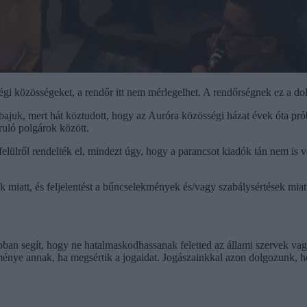
 közösségeket, a rendőr itt nem mérlegelhet. A rendőrségnek ez a dolg
 bajuk, mert hát köztudott, hogy az Auróra közösségi házat évek óta prób
ruló polgárok között.
felülről rendelték el, mindezt úgy, hogy a parancsot kiadók tán nem is 
 miatt, és feljelentést a bűncselekmények és/vagy szabálysértések miat
bban segít, hogy ne hatalmaskodhassanak feletted az állami szervek va
ménye annak, ha megsértik a jogaidat. Jogászainkkal azon dolgozunk, h