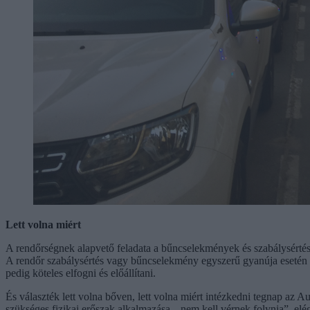
Lett volna miért
A rendőrségnek alapvető feladata a bűncselekmények és szabálysértése
A rendőr szabálysértés vagy bűncselekmény egyszerű gyanúja esetén is 
pedig köteles elfogni és előállítani.
És választék lett volna bőven, lett volna miért intézkedni tegnap az A
szükséges fizikai erőszak alkalmazása, „nem kell vérnek folynia”, el