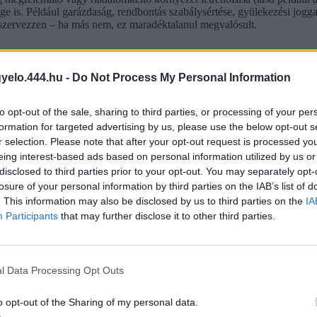
ge is. Például garázdaság, rendbontás szabálysértése, gyülekezési jogg
t szervezzen – ha más nem, ez maradéktalanul megvalósult.
t volna megakadályozni azt, hogy Budaházy és bandája cinikusan véle
gyelo.444.hu -
Do Not Process My Personal Information
és beszüntetni a homofób gyűlöletparádét.
egek nem számíthatnak tőlük védelemre, még gyűlöletalapú bűncselekmé
to opt-out of the sale, sharing to third parties, or processing of your per
 meg a dolgot 2012-ben. Akkor az országos főkapitány
azzal magyarázta
formation for targeted advertising by us, please use the below opt-out s
őit és a rendőri erőket, hanem a lakosságot is közvetlen veszélynek t
r selection. Please note that after your opt-out request is processed y
 a következményektől, mert a rendőrség nem fog közbe lépni.
eing interest-based ads based on personal information utilized by us or
disclosed to third parties prior to your opt-out. You may separately opt-
losure of your personal information by third parties on the IAB’s list of
. This information may also be disclosed by us to third parties on the
IA
Participants
that may further disclose it to other third parties.
l Data Processing Opt Outs
o opt-out of the Sharing of my personal data.