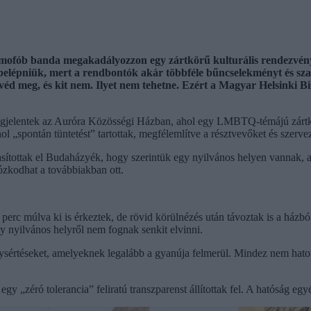
mofób banda megakadályozzon egy zártkörű kulturális rendezvény
belépniük, mert a rendbontók akár többféle bűncselekményt és szabá
éd meg, és kit nem. Ilyet nem tehetne. Ezért a Magyar Helsinki Bizo
jelentek az Auróra Közösségi Házban, ahol egy LMBTQ-témájú zártkör
ol „spontán tüntetést” tartottak, megfélemlítve a résztvevőket és szerve
utasítottak el Budaházyék, hogy szerintük egy nyilvános helyen vannak, a
tózkodhat a továbbiakban ott.
0 perc múlva ki is érkeztek, de rövid körülnézés után távoztak is a ház
 nyilvános helyről nem fognak senkit elvinni.
ysértéseket, amelyeknek legalább a gyanúja felmerül. Mindez nem hato
y „zéró tolerancia” feliratú transzparenst állítottak fel. A hatóság egy