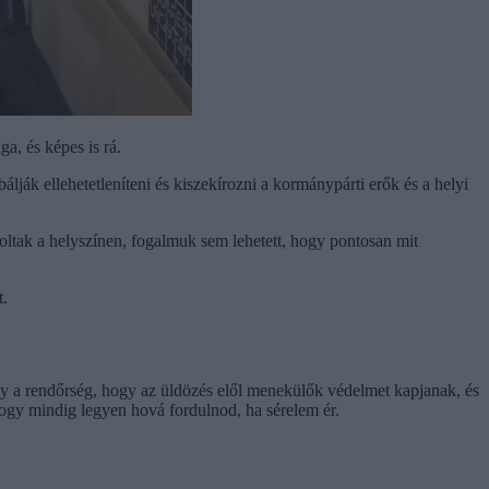
a, és képes is rá.
álják ellehetetleníteni és kiszekírozni a kormánypárti erők és a helyi
voltak a helyszínen, fogalmuk sem lehetett, hogy pontosan mit
t.
gy a rendőrség, hogy az üldözés elől menekülők védelmet kapjanak, és
ogy mindig legyen hová fordulnod, ha sérelem ér.