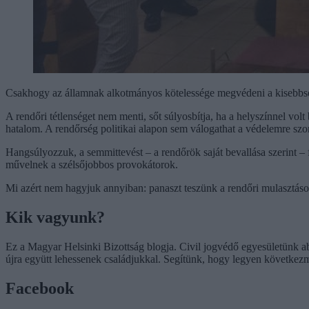
Csakhogy az államnak alkotmányos kötelessége megvédeni a kisebbségi
A rendőri tétlenséget nem menti, sőt súlyosbítja, ha a helyszínnel volt
hatalom. A rendőrség politikai alapon sem válogathat a védelemre szo
Hangsúlyozzuk, a semmittevést – a rendőrök saját bevallása szerint – 
művelnek a szélsőjobbos provokátorok.
Mi azért nem hagyjuk annyiban: panaszt teszünk a rendőri mulasztások
Kik vagyunk?
Ez a Magyar Helsinki Bizottság blogja. Civil jogvédő egyesületünk a
újra együtt lehessenek családjukkal. Segítünk, hogy legyen következ
Facebook