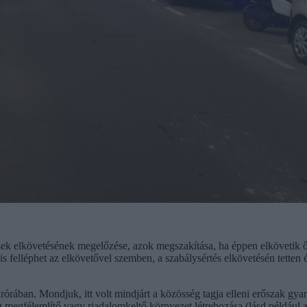
k elkövetésének megelőzése, azok megszakítása, ha éppen elkövetik őket
felléphet az elkövetővel szemben, a szabálysértés elkövetésén tetten ér
urórában. Mondjuk, itt volt mindjárt a közösség tagja elleni erőszak gya
ég megfélemlítő vagy riadalomkeltő környezet létrehozása (lásd például