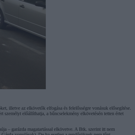
, illetve az elkövetők elfogása és felelősségre vonásuk elősegítése.
t személyt előállíthatja, a bűncselekmény elkövetésén tetten értet
núja – garázda magatartással elkövetve. A Btk. szerint itt nem
 a Gárda-vonulások). De ha esetleg a rendőröknek nem tűnt