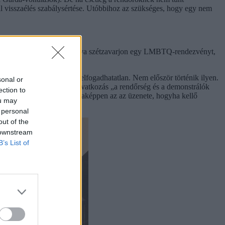
al visszaélés szabálysértése. Utóbbihoz az szükséges, hogy egy nem
mény-nyilvánításnak beállítva szétzavarjon egy LMBTQ-rendezvényt,
nyek esetében sem. Ez elfogadhatatlan. Nem először történik ilyen.
sonal or
 a tétlenséget,
hogy a beavatkozás „a rendőrség és a demonstrálók
ection to
ette volna ki”. Ennek voltaképpen az az üzenete, hogyha kellő
ou may
 personal
out of the
 downstream
B’s List of