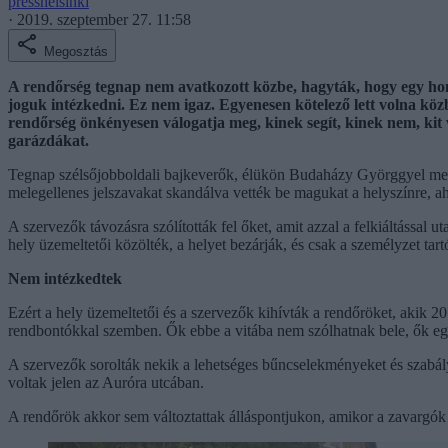
presshelsinki
·
2019. szeptember 27. 11:58
Megosztás
A rendőrség tegnap nem avatkozott közbe, hagyták, hogy egy ho
joguk intézkedni. Ez nem igaz. Egyenesen kötelező lett volna köz
rendőrség önkényesen válogatja meg, kinek segít, kinek nem, kit v
garázdákat.
Tegnap szélsőjobboldali bajkeverők, élükön Budaházy Györggyel meg
melegellenes jelszavakat skandálva vették be magukat a helyszínre, ah
A szervezők távozásra szólították fel őket, amit azzal a felkiáltással 
hely üzemeltetői közölték, a helyet bezárják, és csak a személyzet tar
Nem intézkedtek
Ezért a hely üzemeltetői és a szervezők kihívták a rendőröket, akik 2
rendbontókkal szemben. Ők ebbe a vitába nem szólhatnak bele, ők egy
A szervezők sorolták nekik a lehetséges bűncselekményeket és szabál
voltak jelen az Auróra utcában.
A rendőrök akkor sem változtattak álláspontjukon, amikor a zavargók eg