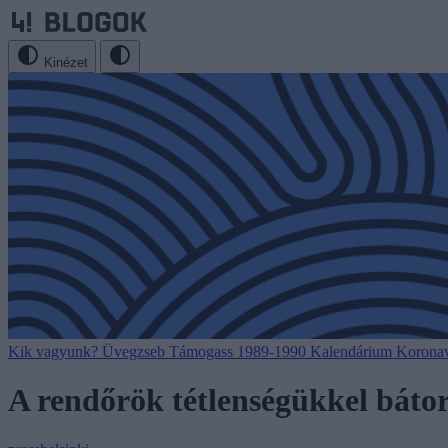
Kinézet
Kik vagyunk?
Üvegzseb
Támogass
1989-1990
Kalendárium
Koronav
A rendőrök tétlenségükkel báto