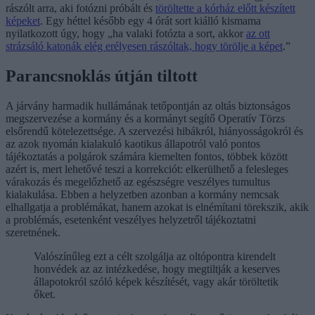
rászólt arra, aki fotózni próbált és
töröltette a kórház előtt készített
képeket
. Egy héttel később egy 4 órát sort kiálló kismama
nyilatkozott úgy, hogy „ha valaki fotózta a sort, akkor
az ott
strázsáló katonák elég erélyesen rászóltak, hogy törölje a képet
.”
Parancsnoklás útján tiltott
A járvány harmadik hullámának tetőpontján az oltás biztonságos
megszervezése a kormány és a kormányt segítő Operatív Törzs
elsőrendű kötelezettsége. A szervezési hibákról, hiányosságokról és
az azok nyomán kialakuló kaotikus állapotról való pontos
tájékoztatás a polgárok számára kiemelten fontos, többek között
azért is, mert lehetővé teszi a korrekciót: elkerülhető a felesleges
várakozás és megelőzhető az egészségre veszélyes tumultus
kialakulása. Ebben a helyzetben azonban a kormány nemcsak
elhallgatja a problémákat, hanem azokat is elnémítani törekszik, akik
a problémás, esetenként veszélyes helyzetről tájékoztatni
szeretnének.
Valószínűleg ezt a célt szolgálja az oltópontra kirendelt
honvédek az az intézkedése, hogy megtiltják a keserves
állapotokról szóló képek készítését, vagy akár töröltetik
őket.