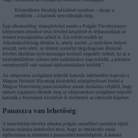
Közterületen fénykép készítését azonban – ahogy a
rendőrök – a katonák sem tilthatják meg.
Épp ellenkezőleg: tömegfelvétel esetén a Polgári Törvénykönyv
kifejezetten lehetővé teszi felvétel készítését és felhasználását az
érintett hozzájárulása nélkül is. Ezt erősíti tovább az
Alkotmánybíróság döntése is, amely szerint „a nyilvános helyen
készült, nem sértő, az érintett személyt tárgyilagosan ábrázoló
felvétel általában nyilvánosságra hozható engedély nélkül, ha az a
közérdeklődésre számot tartó tudósításhoz kapcsolódik, a jelenkor
eseményeiről való szabad tájékoztatásához kötődik”.
Az oltóponton szolgálatot teljesítő katonák intézkedése kapcsán a
Magyar Helsinki Bizottság közérdekű adatigényléssel fordul a
Magyar Honvédség paracsnokához annak tisztázása céljából, hogy
milyen jogalapon tiltották meg az oltópontokon szolgálatot teljesítő
katonák a fényképek készítését és töröltették az elkészült képeket.
Panaszra van lehetőség
A honvédelmi törvény minden polgári személlyel szemben eljáró
katona számára kötelezővé teszi, hogy az intézkedés során
tájékoztassa az érintettet a panasztétel lehetőségéről. A katona