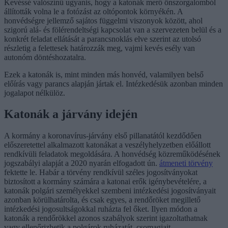
Kevéssé valószínű ugyanis, hogy a katonák merő önszorgalomból
állították volna le a fotózást az oltópontok környékén. A
honvédségre jellemző sajátos függelmi viszonyok között, ahol
szigorú alá- és fölérendeltségi kapcsolat van a szervezeten belül és a
konkrét feladat ellátását a parancsnoklás elve szerint az utolsó
részletig a felettesek határozzák meg, vajmi kevés esély van
autonóm döntéshozatalra.
Ezek a katonák is, mint minden más honvéd, valamilyen belső
előírás vagy parancs alapján jártak el. Intézkedésük azonban minden
jogalapot nélkülöz.
Katonák a járvány idején
A kormány a koronavírus-járvány első pillanatától kezdődően
előszeretettel alkalmazott katonákat a veszélyhelyzetben előállott
rendkívüli feladatok megoldására. A honvédség közreműködésének
jogszabályi alapját a 2020 nyarán elfogadott ún.
átmeneti törvény
fektette le. Habár a törvény rendkívül széles jogosítványokat
biztosított a kormány számára a katonai erők igénybevételére, a
katonák polgári személyekkel szembeni intézkedési jogosítványait
azonban körülhatárolta, és csak egyes, a rendőröket megillető
intézkedési jogosultságokkal ruházta fel őket. Ilyen módon a
katonák a rendőrökkel azonos szabályok szerint igazoltathatnak
vagy ellenőrizhetik a polgárok ruházatát, csomagjait.