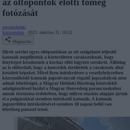
az oltópontok előtti tömeg
fotózását
presshelsinki
koronavírus
·
2021. március 31. 18:32
Megosztás
Hírek szerint egyes oltópontokon az ott szolgálatot teljesítő
katonák megtiltották a közterületen várakozóknak, hogy
fényképet készítsenek a kórház előtt kígyózó sorokról. Állítólag
az is előfordult, hogy a honvédek töröltették a várakozók által
készített képeket. Mivel ilyen intézkedésre a veszélyhelyzetben
közreműködő katonák jogosítványait rögzítő jogszabályok nem
adnak lehetőséget, a Magyar Helsinki Bizottság közérdekű
adatigényléssel fordul a Magyar Honvédség parancsnokához
annak tisztázása érdekében, hogy milyen utasítás alapján jártak
el a polgárokkal szemben intézkedő katonák. A katonák
jogszerűtlen intézkedésével szemben 30 napon belül van
lehetőség panaszt tenni.