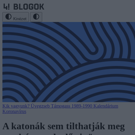
Kinézet
Kik vagyunk?
Üvegzseb
Támogass
1989-1990
Kalendárium
Koronavírus
A katonák sem tilthatják meg