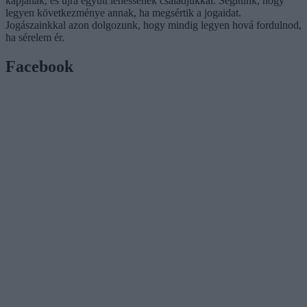
kapjanak, és újra együtt lehessenek családjukkal. Segítünk, hogy
legyen következménye annak, ha megsértik a jogaidat.
Jogászainkkal azon dolgozunk, hogy mindig legyen hová fordulnod,
ha sérelem ér.
Facebook