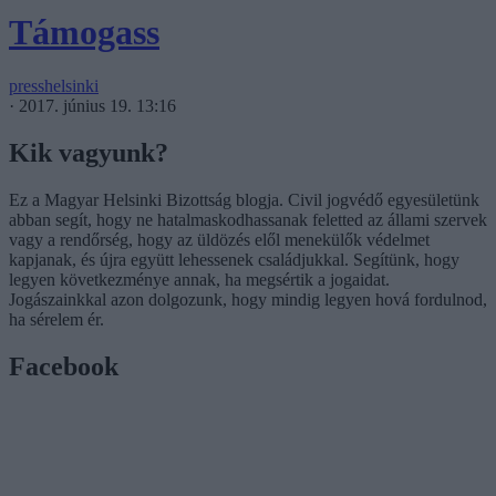
Támogass
presshelsinki
·
2017. június 19. 13:16
Kik vagyunk?
Ez a Magyar Helsinki Bizottság blogja. Civil jogvédő egyesületünk
abban segít, hogy ne hatalmaskodhassanak feletted az állami szervek
vagy a rendőrség, hogy az üldözés elől menekülők védelmet
kapjanak, és újra együtt lehessenek családjukkal. Segítünk, hogy
legyen következménye annak, ha megsértik a jogaidat.
Jogászainkkal azon dolgozunk, hogy mindig legyen hová fordulnod,
ha sérelem ér.
Facebook