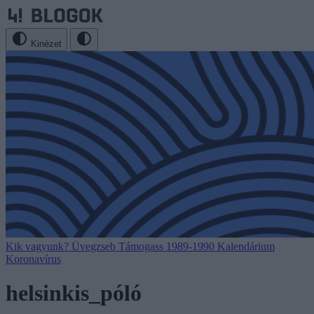
Kinézet
Kik vagyunk?
Üvegzseb
Támogass
1989-1990
Kalendárium
Koronavírus
helsinkis_póló