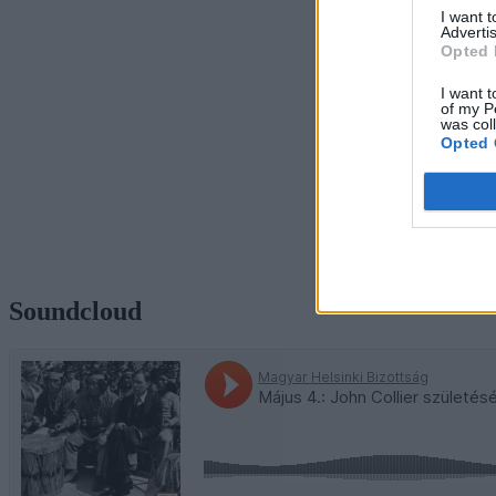
I want 
Advertis
Opted 
I want t
of my P
was col
Opted 
Soundcloud