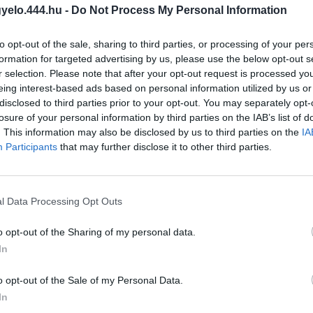
gyelo.444.hu -
Do Not Process My Personal Information
to opt-out of the sale, sharing to third parties, or processing of your per
formation for targeted advertising by us, please use the below opt-out s
bban segít, hogy ne hatalmaskodhassanak feletted az állami szervek va
r selection. Please note that after your opt-out request is processed y
ménye annak, ha megsértik a jogaidat. Jogászainkkal azon dolgozunk, h
eing interest-based ads based on personal information utilized by us or
disclosed to third parties prior to your opt-out. You may separately opt-
losure of your personal information by third parties on the IAB’s list of
. This information may also be disclosed by us to third parties on the
IA
Participants
that may further disclose it to other third parties.
l Data Processing Opt Outs
o opt-out of the Sharing of my personal data.
In
o opt-out of the Sale of my Personal Data.
In