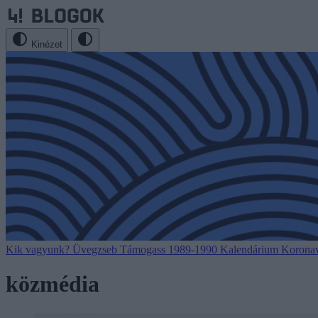
Kinézet
Kik vagyunk?
Üvegzseb
Támogass
1989-1990
Kalendárium
Koronav
közmédia