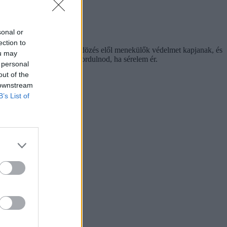
sonal or
ection to
gy a rendőrség, hogy az üldözés elől menekülők védelmet kapjanak, és
ou may
ogy mindig legyen hová fordulnod, ha sérelem ér.
 personal
out of the
 downstream
B’s List of