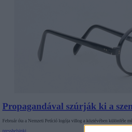
Propagandával szúrják ki a sz
Február óta a Nemzeti Petíció logója villog a köztévében különféle m
presshelsinki