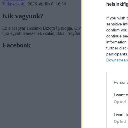
Választások
·
2026. április 8. 16:34
helsinkifi
Kik vagyunk?
If you wish 
sensitive in
Ez a Magyar Helsinki Bizottság blogja. Civil jogvédő egyesületünk a
confirm you
újra együtt lehessenek családjukkal. Segítünk, hogy legyen következ
continue se
information 
Facebook
further disc
participants
Downstream 
Persona
I want t
Opted 
I want t
Opted 