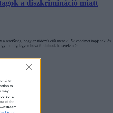
tagok a diszkrimináció miatt
gy a rendőrség, hogy az üldözés elől menekülők védelmet kapjanak, és
ogy mindig legyen hová fordulnod, ha sérelem ér.
sonal or
ection to
ou may
 personal
out of the
 downstream
B’s List of