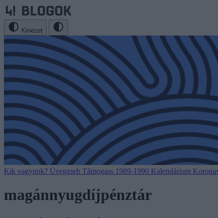
Kinézet
Kik vagyunk?
Üvegzseb
Támogass
1989-1990
Kalendárium
Koronav
magánnyugdíjpénztár