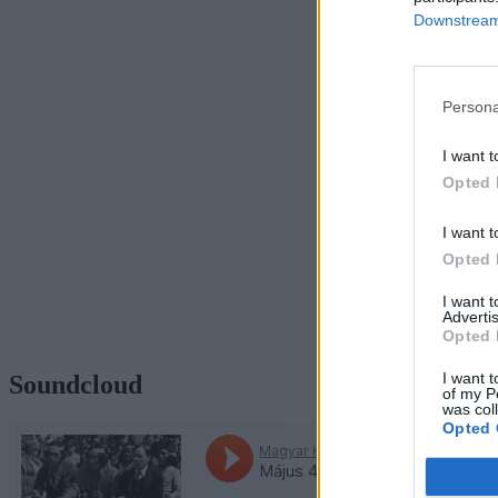
Downstream 
Persona
I want t
Opted 
I want t
Opted 
I want 
Advertis
Opted 
I want t
Soundcloud
of my P
was col
Opted 