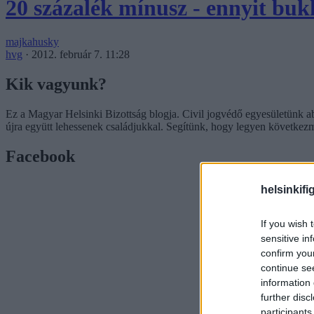
20 százalék mínusz - ennyit bu
majkahusky
hvg
·
2012. február 7. 11:28
Kik vagyunk?
Ez a Magyar Helsinki Bizottság blogja. Civil jogvédő egyesületünk a
újra együtt lehessenek családjukkal. Segítünk, hogy legyen következ
Facebook
helsinkifi
If you wish 
sensitive in
confirm you
continue se
information 
further disc
participants