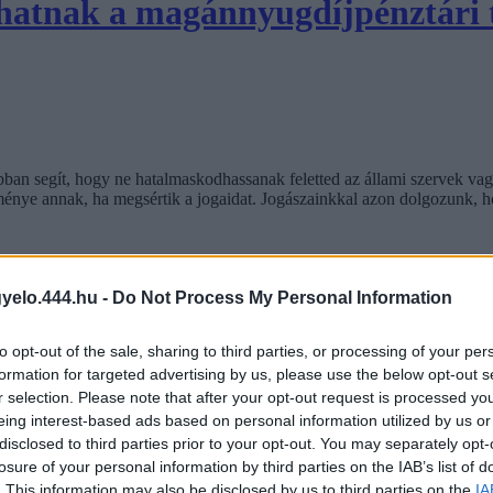
khatnak a magánnyugdíjpénztári 
bban segít, hogy ne hatalmaskodhassanak feletted az állami szervek va
ménye annak, ha megsértik a jogaidat. Jogászainkkal azon dolgozunk, h
gyelo.444.hu -
Do Not Process My Personal Information
to opt-out of the sale, sharing to third parties, or processing of your per
formation for targeted advertising by us, please use the below opt-out s
r selection. Please note that after your opt-out request is processed y
eing interest-based ads based on personal information utilized by us or
disclosed to third parties prior to your opt-out. You may separately opt-
losure of your personal information by third parties on the IAB’s list of
. This information may also be disclosed by us to third parties on the
IA