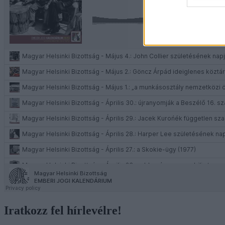
Iratkozz fel hírlevélre!