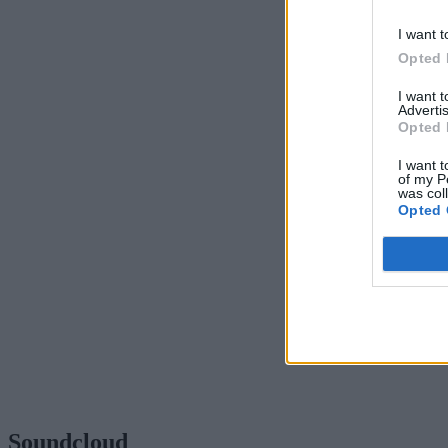
I want t
Opted 
I want 
Advertis
Opted 
I want t
of my P
was col
Opted 
Soundcloud