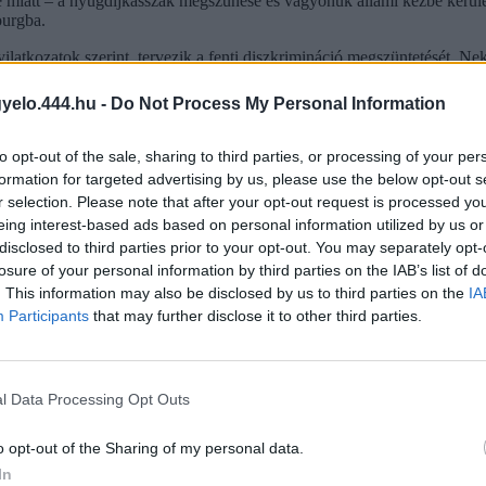
se miatt – a nyugdíjkasszák megszűnése és vagyonuk állami kézbe kerülé
ourgba.
latkozatok szerint, tervezik a fenti diszkrimináció megszüntetését. Ne
 azt tudjuk javasolni, hogy ne kapkodják el a maradásról, vagy a 
épésre megadott határnapig, akár még meg is változhat a jelenlegi szabá
gyelo.444.hu -
Do Not Process My Personal Information
to opt-out of the sale, sharing to third parties, or processing of your per
formation for targeted advertising by us, please use the below opt-out s
nyugdíjpénztár
r selection. Please note that after your opt-out request is processed y
eing interest-based ads based on personal information utilized by us or
disclosed to third parties prior to your opt-out. You may separately opt-
losure of your personal information by third parties on the IAB’s list of
bban segít, hogy ne hatalmaskodhassanak feletted az állami szervek va
. This information may also be disclosed by us to third parties on the
IA
ménye annak, ha megsértik a jogaidat. Jogászainkkal azon dolgozunk, h
Participants
that may further disclose it to other third parties.
l Data Processing Opt Outs
o opt-out of the Sharing of my personal data.
In