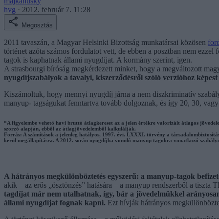
majkahusky
hvg
·
2012. február 7. 11:28
Megosztás
2011 tavaszán, a Magyar Helsinki Bizottság munkatársai közösen
for
történet azóta számos fordulatot vett, de ebben a posztban nem ezzel 
tagok is kaphatnak állami nyugdíjat. A kormány szerint, igen.
A strasbourgi bíróság megkérdezett minket, hogy a megváltozott magyar
nyugdíjszabályok a tavalyi, kiszerződésről szóló verzióhoz képe
Kiszámoltuk, hogy mennyi nyugdíj járna a nem diszkriminatív szabályo
manyup- tagságukat fenntartva tovább dolgoznak, és így 20, 30, vagy 4
*A figyelembe vehető havi bruttó átlagkereset az a jelen értékre valorizált átlagos jövede
szorzó alapján, ebből az átlagjövedelemből kalkulálják.
Forrás: A számítások a jelenleg hatályos, 1997. évi. LXXXI. törvény a társadalombiztosít
kerül megállapításra. A 2012. során nyugdíjba vonuló manyup tagokra vonatkozó szabályozás
A hátrányos megkülönböztetés egyszerű: a manyup-tagok befizeté
akik – az erős „ösztönzés” hatására – a manyup rendszerből a tiszta 
tagdíjat már nem utalhatnak, így, bár a jövedelmükkel arányosan
állami nyugdíjat fognak kapni.
Ezt hívják hátrányos megkülönböztet