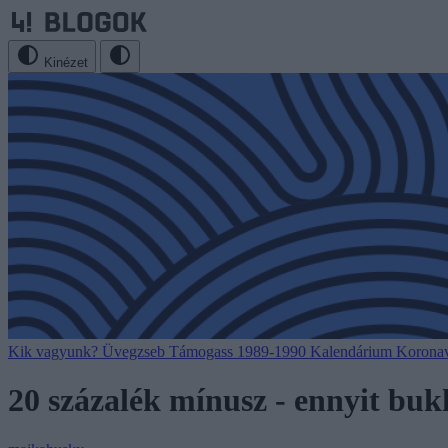
Kinézet
Kik vagyunk?
Üvegzseb
Támogass
1989-1990
Kalendárium
Koronav
20 százalék mínusz - ennyit bu