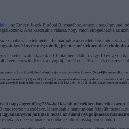
dultak
az Emberi Jogok Európai Bíróságához, amiért a magánnyugdíjpénz
foglalkozunk. Arra keressük a választ, hogy vajon elfogadható-e az azót
 szabályozásra tekintettel, fenntartjuk-e az eredeti kérelmünket. A vála
st ugyan kevésbé, de még mindig jelentős mértékben diszkriminatíva
zás esetén azoknak, akik 2010 októbere előtt, 5 vagy 10 évig voltak m
0 éven keresztül fizetik a nyugdíj-járulékot a TB-nek. Ezt összevetett
lem, amely után a járulékfizető életpályája során járulékot fizetett. Nyugdíjba menetelkor, 
ási nyugellátásról 2.§ (5) és 20.§ (1) és (2) paragrafusaiban megfogalmazott szabályok alap
 annyiból kedvezőbb, hogy esetükben a 2010.10.01. és 2011.11.30. között szerzett szolgálati 
seit nagyságrendileg 25%-kal kisebb mértékben ismerik el azon j
TB rendszerbe visszalépve, lemondtak a manyup-ban felgyűlt megtakarít
 ugyanannyival járulnak hozzá az állami nyugdíjkassza finanszírozá
ésnek. (A diszkrimináció mértéke az utolsó oszlopban látható.)