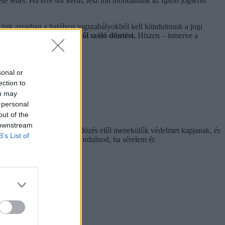
se lehet. Ha erre sor kerül, lesz mit mondanunk az újabb jogsértő
künk azonban a hatályos jogszabályokból kell kiindulnunk a jogi
TB-be való visszatérésről szóló döntést.
Hiszen – ismerve a
lyozás.
sonal or
ection to
ou may
 personal
out of the
 downstream
gy a rendőrség, hogy az üldözés elől menekülők védelmet kapjanak, és
B’s List of
ogy mindig legyen hová fordulnod, ha sérelem ér.