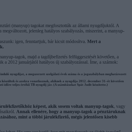
tári (manyup) tagokat megfosztották az állami nyugdíjuktól. A
a megváltozott, jelenleg hatályos szabályozás, miszerint, a manyup-
szunk: igen, fenntartjuk, bár kicsit módosítva.
Mert a
k.
anyup-tagok, majd a tagdíjbefizetés felfüggesztését követően, a
ük a 2012 januárjától hatályos új szabályozással. Íme, a számok:
az induló nyugdíjat, a megszerzett szolgálati évek száma és a jogszabályban meghatározott
ján készültek és azokra vonatkoznak, akiknek a nyugdíja 2012. december 31–ét követően
időre teljes értékű TB nyugdíj jár. (A számításokat Spät Judit készítette.)
árulékfizetőkhöz képest, akik sosem voltak manyup-tagok
, vagy
ásaikról.
Annak ellenére, hogy a manyup-tagok a pénztáruknak
sához, mint a többi járulékfizető, mégis jelentősen kisebb