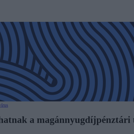
írus
khatnak a magánnyugdíjpénztári 