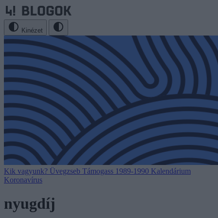
Kinézet
Kik vagyunk?
Üvegzseb
Támogass
1989-1990
Kalendárium
Koronavírus
nyugdíj