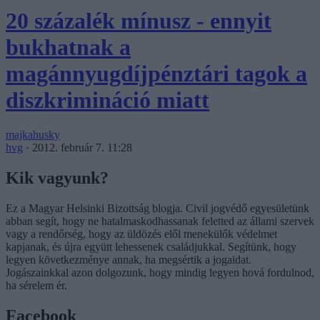
20 százalék mínusz - ennyit
bukhatnak a
magánnyugdíjpénztári tagok a
diszkrimináció miatt
majkahusky
hvg
·
2012. február 7. 11:28
Kik vagyunk?
Ez a Magyar Helsinki Bizottság blogja. Civil jogvédő egyesületünk
abban segít, hogy ne hatalmaskodhassanak feletted az állami szervek
vagy a rendőrség, hogy az üldözés elől menekülők védelmet
kapjanak, és újra együtt lehessenek családjukkal. Segítünk, hogy
legyen következménye annak, ha megsértik a jogaidat.
Jogászainkkal azon dolgozunk, hogy mindig legyen hová fordulnod,
ha sérelem ér.
Facebook