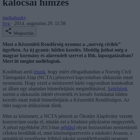
kalocsai hímzés
majkahusky
hvg
·
2014. augusztus 29. 11:58
Megosztás
Most a Készenléti Rendőrség nyomoz a „norvég civilek”
ügyében. Az új gyanú: hűtlen kezelés. Meddig juthat még a
magyar kormány és alárendelt szervei a Btk. lapozgatásában?
Mert itt megint melléfogtak.
Korábban arról
írtunk
, hogy miért elfogadhatatlan a Norvég Civil
Támogatási Alap (NCTA) pénzeivel kapcsolatban sikkasztás miatt
nyomozni. Hogy ezzel a módszerrel bárki vagyonában kutakodhat
az állam egy alaptalan büntetőeljárás megindításával.
Sajtóhírek
szerint a sikkasztás ötletét elvetették és kreatív fordulattal hűtlen
kezelés miatt indult büntetőeljárás a Készenléti Rendőrségen. Az
ötlet nagyon átlátszónak tűnik.
Mint az közismert, a NCTA pénzeit az Ökotárs Alapítvány vezette
konzorcium osztja el, miután ezt a feladatot pályázaton megnyerték.
A pénzt egyébként 2013-ban
például
olyan borzasztóan nemzetáruló
célokra herdálták el, mint közösségszervezés a miskolci Avason, a
prostitúció veszélyeire felhívó iskolai szemléletformáló program