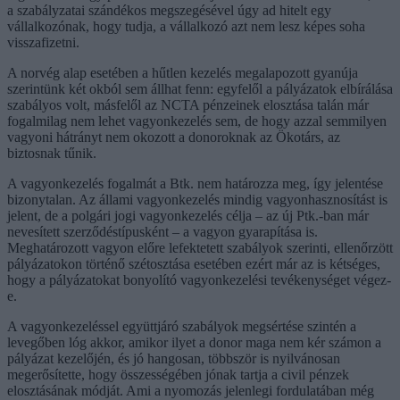
a szabályzatai szándékos megszegésével úgy ad hitelt egy
vállalkozónak, hogy tudja, a vállalkozó azt nem lesz képes soha
visszafizetni.
A norvég alap esetében a hűtlen kezelés megalapozott gyanúja
szerintünk két okból sem állhat fenn: egyfelől a pályázatok elbírálása
szabályos volt, másfelől az NCTA pénzeinek elosztása talán már
fogalmilag nem lehet vagyonkezelés sem, de hogy azzal semmilyen
vagyoni hátrányt nem okozott a donoroknak az Ökotárs, az
biztosnak tűnik.
A vagyonkezelés fogalmát a Btk. nem határozza meg, így jelentése
bizonytalan. Az állami vagyonkezelés mindig vagyonhasznosítást is
jelent, de a polgári jogi vagyonkezelés célja – az új Ptk.-ban már
nevesített szerződéstípusként – a vagyon gyarapítása is.
Meghatározott vagyon előre lefektetett szabályok szerinti, ellenőrzött
pályázatokon történő szétosztása esetében ezért már az is kétséges,
hogy a pályázatokat bonyolító vagyonkezelési tevékenységet végez-
e.
A vagyonkezeléssel együttjáró szabályok megsértése szintén a
levegőben lóg akkor, amikor ilyet a donor maga nem kér számon a
pályázat kezelőjén, és jó hangosan, többször is nyilvánosan
megerősítette, hogy összességében jónak tartja a civil pénzek
elosztásának módját. Ami a nyomozás jelenlegi fordulatában még