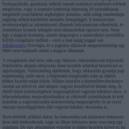
Nyíregyházán, gondozás nélküli maradt szabolcsi természeti értékek
megőrzése, vagy a szatmári kistérségi népesség 10 százalékának
megfelelő pszichiátriai segítséghez juttatása, akik eddig mindenfajta
segítség nélkül küzdöttek mentális betegséggel. A konzorcium
tevékenységét az adományozó államok folyamatosan ellenőrzik, és
semmilyen komoly kifogást nem támasztottak egyszer sem. Nem
úgy a magyar kormány, amely megszegve a nemzetközi szerződést,
KEHI-vizsgálatot indított – ezen a mai napig joggal van
felháborodva
Norvégia, és a jogtalan eljárások megszüntetéséig egy
fillért nem hajlandó utalni a magyar államnak.
A vizsgálatok első köre után egy fideszes önkormányzati képviselő
feljelentése alapján sikkasztás miatt kezdtek adatokat beszerezni az
ügyészségen. Valószínűleg rájöhettek, hogy sikkasztás gyanúja jogi
képtelenség, ezért most, a feljelentés-kiegészítés után az eljárás
hűtlen kezelés miatt folyik. Hűtlen kezelést a büntetőtörvénykönyv
szerint azt követ el, akit idegen vagyon kezelésével bíztak meg, és
ebből folyó kötelességének megszegésével vagyoni hátrányt okoz. A
bűncselekmény megvalósulásához az elkövető szándékának ki kell
terjednie a vagyonkezelési kötelezettség megszegésére és az ezzel
okozati összefüggésben álló vagyoni hátrány okozására is.
Ilyen történik például akkor, ha önkormányzati lakásokat tudatosan
áron alul értékesítenek, vagy az állam kétszeres áron vesz meg egy
ingatlant. De egy pénzintézet vezetője is hűtlen kezelést követ el, ha