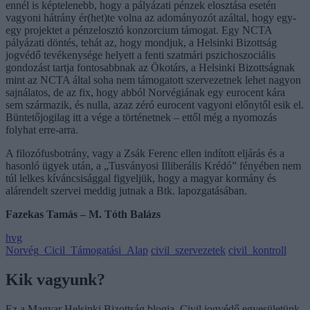
ennél is képtelenebb, hogy a pályázati pénzek elosztása esetén
vagyoni hátrány ér(het)te volna az adományozót azáltal, hogy egy-
egy projektet a pénzelosztó konzorcium támogat. Egy NCTA
pályázati döntés, tehát az, hogy mondjuk, a Helsinki Bizottság
jogvédő tevékenysége helyett a fenti szatmári pszichoszociális
gondozást tartja fontosabbnak az Ökotárs, a Helsinki Bizottságnak
mint az NCTA által soha nem támogatott szervezetnek lehet nagyon
sajnálatos, de az fix, hogy abból Norvégiának egy eurocent kára
sem származik, és nulla, azaz zéró eurocent vagyoni előnytől esik el.
Büntetőjogilag itt a vége a történetnek – ettől még a nyomozás
folyhat erre-arra.
A filozófusbotrány, vagy a Zsák Ferenc ellen indított eljárás és a
hasonló ügyek után, a „Tusványosi Illiberális Krédó” fényében nem
túl lelkes kíváncsisággal figyeljük, hogy a magyar kormány és
alárendelt szervei meddig jutnak a Btk. lapozgatásában.
Fazekas Tamás – M. Tóth Balázs
hvg
Norvég_Cicil_Támogatási_Alap
civil_szervezetek
civil_kontroll
Kik vagyunk?
Ez a Magyar Helsinki Bizottság blogja. Civil jogvédő egyesületünk