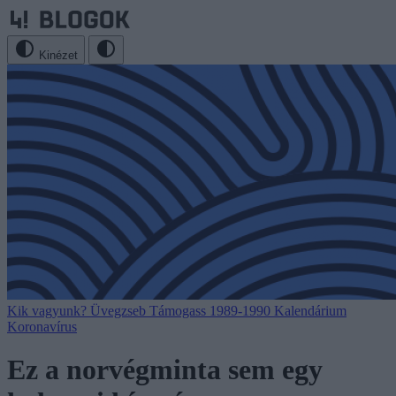
Kinézet
Kik vagyunk?
Üvegzseb
Támogass
1989-1990
Kalendárium
Koronavírus
Ez a norvégminta sem egy