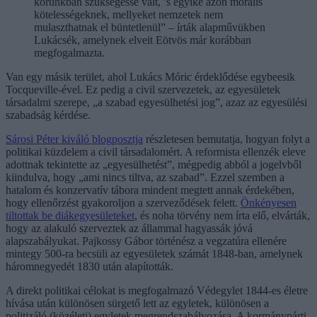
korunkban szükségessé vált, ’s egyike azon morális
kötelességeknek, mellyeket nemzetek nem
mulaszthatnak el büntetlenül” – írták alapművükben
Lukácsék, amelynek elveit Eötvös már korábban
megfogalmazta.
Van egy másik terület, ahol Lukács Móric érdeklődése egybeesik
Tocqueville-ével. Ez pedig a civil szervezetek, az egyesületek
társadalmi szerepe, „a szabad egyesülhetési jog”, azaz az egyesülési
szabadság kérdése.
Sárosi Péter kiváló blogposztja
részletesen bemutatja, hogyan folyt a
politikai küzdelem a civil társadalomért. A reformista ellenzék eleve
adottnak tekintette az „egyesülhetést”, mégpedig abból a jogelvből
kiindulva, hogy „ami nincs tiltva, az szabad”. Ezzel szemben a
hatalom és konzervatív tábora mindent megtett annak érdekében,
hogy ellenőrzést gyakoroljon a szerveződések felett.
Önkényesen
tiltottak be diákegyesületeket
, és noha törvény nem írta elő, elvárták,
hogy az alakuló szerveztek az állammal hagyassák jóvá
alapszabályukat. Pajkossy Gábor történész a vegzatúra ellenére
mintegy 500-ra becsüli az egyesületek számát 1848-ban, amelynek
háromnegyedét 1830 után alapították.
A direkt politikai célokat is megfogalmazó Védegylet 1844-es életre
hívása után különösen sürgető lett az egyletek, különösen a
politizáló (közéleti) egyletek megrendszabályozása. A kormánypárti