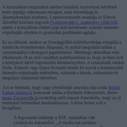
A korszakban megszokott módon irodalmi, nyelvészeti kérdések
terén éppúgy otthonosan mozgott, mint büntetőjogi és
államtudományi területen. Legnevezetesebb munkája az Eötvös
Józseffel közösen jegyzett
Fogházjavítás
c. szakkönyv 1842-ből,
amely a korszakban emberi jogi kulcskérdésnek számító büntetés-
végrehajtás elméleti és gyakorlati problémáit taglalta.
Ez az időszak, amikor az Országgyűlés különbizottsága vizsgálja a
tömlöcök elviselhetetlen állapotait, és próbál megoldást találni a
szisztematikus vármegyei jogsértésekre. Merthogy akkoriban erős
elhatározás élt az első vonalbeli politikusokban is, hogy javítani kell
a középkort idéző fogvatartási körülményeken. A centralisták mellett
Deák, Klauzál vagy éppen Kossuth emelte fel szavát a humánusabb
büntetés-végrehajtás érdekében, valamint a kínzás, embertelen és
megalázó bánásmód ellenében.
Azt se felejtsük, hogy nagy jelentőségű amerikai útja során
Bölöni
Farkas Sándor is
fontosnak találta a börtönök felkeresését, illetve
maga Tocqueville is
eredetileg azért utazott Amerikába, hogy az új
rendszerű börtönöket tanulmányozza. A téma benne volt a
levegőben.
A fogvatartás mikéntje a XIX. században vált
civilizációs fokmérővé. „A tömlöczök javítása