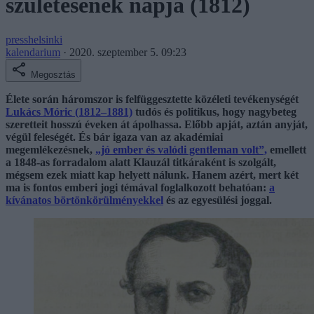
születésének napja (1812)
presshelsinki
kalendarium
·
2020. szeptember 5. 09:23
Megosztás
Élete során háromszor is felfüggesztette közéleti tevékenységét
Lukács Móric (1812–1881)
tudós és politikus, hogy nagybeteg
szeretteit hosszú éveken át ápolhassa. Előbb apját, aztán anyját,
végül feleségét. És bár igaza van az akadémiai
megemlékezésnek,
„jó ember és valódi gentleman volt”,
emellett
a 1848-as forradalom alatt Klauzál titkáraként is szolgált,
mégsem ezek miatt kap helyett nálunk. Hanem azért, mert két
ma is fontos emberi jogi témával foglalkozott behatóan:
a
kívánatos börtönkörülményekkel
és az egyesülési joggal.