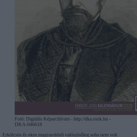
Fotó:
Digitális Képarchívum - http://dka.oszk.hu -
DKA-046618
Erkölcsös és okos magyarokból valószínűleg soha nem volt