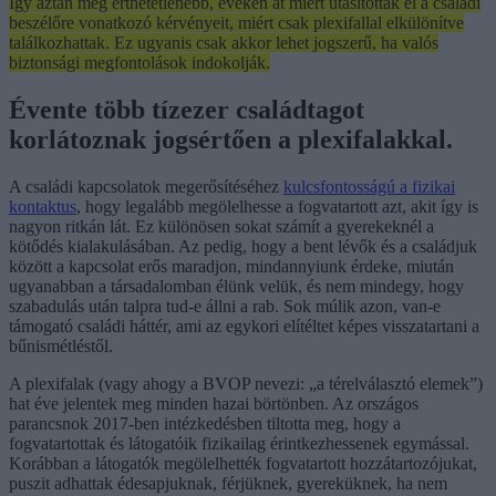
Így aztán még érthetetlenebb, éveken át miért utasították el a családi
beszélőre vonatkozó kérvényeit, miért csak plexifallal elkülönítve
találkozhattak. Ez ugyanis csak akkor lehet jogszerű, ha valós
biztonsági megfontolások indokolják.
Évente több tízezer családtagot
korlátoznak jogsértően a plexifalakkal.
A családi kapcsolatok megerősítéséhez
kulcsfontosságú a fizikai
kontaktus
, hogy legalább megölelhesse a fogvatartott azt, akit így is
nagyon ritkán lát. Ez különösen sokat számít a gyerekeknél a
kötődés kialakulásában. Az pedig, hogy a bent lévők és a családjuk
között a kapcsolat erős maradjon, mindannyiunk érdeke, miután
ugyanabban a társadalomban élünk velük, és nem mindegy, hogy
szabadulás után talpra tud-e állni a rab. Sok múlik azon, van-e
támogató családi háttér, ami az egykori elítéltet képes visszatartani a
bűnismétléstől.
A plexifalak (vagy ahogy a BVOP nevezi: „a térelválasztó elemek”)
hat éve jelentek meg minden hazai börtönben. Az országos
parancsnok 2017-ben intézkedésben tiltotta meg, hogy a
fogvatartottak és látogatóik fizikailag érintkezhessenek egymással.
Korábban a látogatók megölelhették fogvatartott hozzátartozójukat,
puszit adhattak édesapjuknak, férjüknek, gyereküknek, ha nem