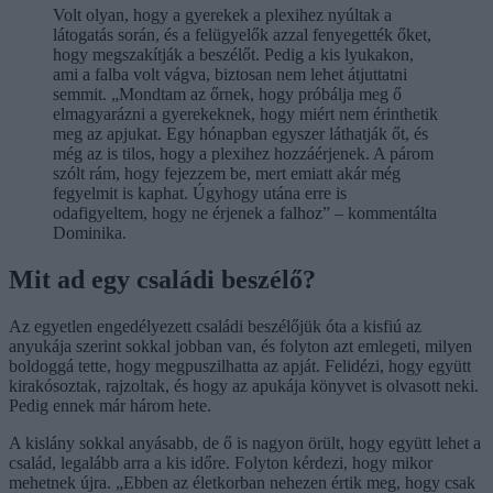
Volt olyan, hogy a gyerekek a plexihez nyúltak a
látogatás során, és a felügyelők azzal fenyegették őket,
hogy megszakítják a beszélőt. Pedig a kis lyukakon,
ami a falba volt vágva, biztosan nem lehet átjuttatni
semmit. „Mondtam az őrnek, hogy próbálja meg ő
elmagyarázni a gyerekeknek, hogy miért nem érinthetik
meg az apjukat. Egy hónapban egyszer láthatják őt, és
még az is tilos, hogy a plexihez hozzáérjenek. A párom
szólt rám, hogy fejezzem be, mert emiatt akár még
fegyelmit is kaphat. Úgyhogy utána erre is
odafigyeltem, hogy ne érjenek a falhoz” – kommentálta
Dominika.
Mit ad egy családi beszélő?
Az egyetlen engedélyezett családi beszélőjük óta a kisfiú az
anyukája szerint sokkal jobban van, és folyton azt emlegeti, milyen
boldoggá tette, hogy megpuszilhatta az apját. Felidézi, hogy együtt
kirakósoztak, rajzoltak, és hogy az apukája könyvet is olvasott neki.
Pedig ennek már három hete.
A kislány sokkal anyásabb, de ő is nagyon örült, hogy együtt lehet a
család, legalább arra a kis időre. Folyton kérdezi, hogy mikor
mehetnek újra. „Ebben az életkorban nehezen értik meg, hogy csak