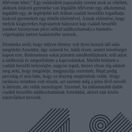
félévente lehet.” Egy módosított jogszabály szerint azok az elítéltek,
akiknek kiskorú gyermeke van legalább félévente egy alkalommal,
legalább egy, de legfeljebb két órában családi beszélőn fogadhatja
kiskorú gyermekeit egy felnőtt kíséretével. Annak eldöntése, hogy
melyik kisgyerekes fogvatartott hányszor kap családi beszélőt
(amikor bizonyosan plexi nélkül találkozhatnak) a büntetés-
végrehajtási intézet hatáskörébe tartozik.
Dominika arról, hogy milyen élmény volt ilyen hosszú idő után
megölelni Arnoldot, úgy számolt be, hálát érzett, amiért lehetőséget
kapott erre. Rettenetesen sokat jelentett mindkettőjüknek: erőt adott
a találkozás és megerősítette a kapcsolatukat. Mielőtt belépett a
családi beszélő helyiségbe, nagyon izgult, hiszen olyan rég adatott
meg neki, hogy megölelje, megpuszilja szerelmét. Majd pedig
percekig el sem hitte, hogy ez tényleg megtörténik velük. Hogy
mekkora örömben volt részük, azt szerinte még a jelen lévő nevelő
is átérezte, aki velük mosolygott. Szeretné, ha mihamarabb újabb
családi beszélőn találkozhatnának Arnolddal, akivel már közös
esküvőjüket tervezik.