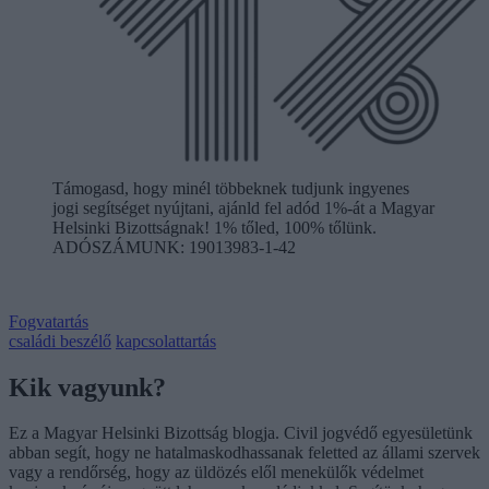
Támogasd, hogy minél többeknek tudjunk ingyenes
jogi segítséget nyújtani, ajánld fel adód 1%-át a Magyar
Helsinki Bizottságnak! 1% tőled, 100% tőlünk.
ADÓSZÁMUNK: 19013983-1-42
Fogvatartás
családi beszélő
kapcsolattartás
Kik vagyunk?
Ez a Magyar Helsinki Bizottság blogja. Civil jogvédő egyesületünk
abban segít, hogy ne hatalmaskodhassanak feletted az állami szervek
vagy a rendőrség, hogy az üldözés elől menekülők védelmet