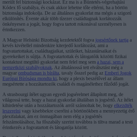
merült fel biztonsági kockázat. Ez ma is a Büntetés-végrehajtási
Kódex fő szabálya, és csak akkor lehetne tőle eltérni, ha a börtön
biztonsága indokolja. De az általános gyakorlat ma mégis a szigorú
elkülönítés. Évente akár több tízezer családtagnak korlátozzák
önkényesen a jogát, hogy fogva tartott rokonával személyesen is
érintkezzen.
A Magyar Helsinki Bizottság kezdetektől fogva
jogsértőnek tartja
a
kevés kivétellel mindenkire kiterjedő korlátozást, ami a
fogvatartottakat, családtagjaikat, szüleiket, házastársaikat és
gyerekeiket is sújtja. A fogvatartottak és látogatóik közötti fizikai
kontaktust megtiltó gyakorlat nem felel meg sem
a hazai, sem a
nemzetközi szabályoknak
. Az általánossá tett elválsztást még a
magyar
ombudsman is bírálta
, tavaly ősszel pedig az
Emberi Jogok
Európai Bírósága mondta ki
, hogy a plexis beszélővel az állam
megsértette a hozzátartozók családi és magánélethez fűződő jogát.
A strasbourgi ítélet ugyan egyedi jogsérelmet állapított meg, de
világossá tette, hogy a hazai gyakorlat általában is jogsértő. Az ítélet
kihirdetése után a hozzátartozók arról számoltak be, hogy
elkezdték
leszerelni
vagy kisebbekre cserélni a börtönökben a mennyezetig érő
plexifalakat, ám ez önmagában nem elég a jogsértés
felszámolásához, ha főszabály szerint továbbra is tiltva marad a testi
érintkezés a fogvatartott és látogatója között.