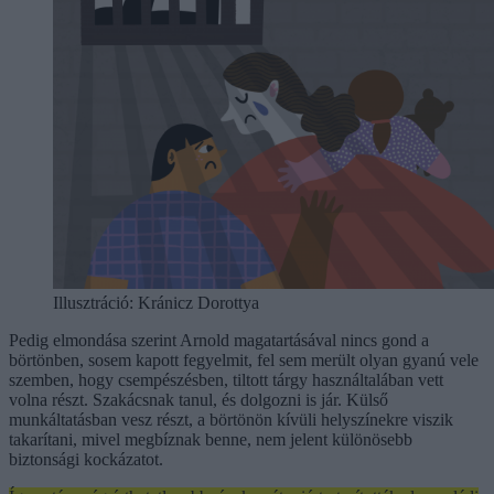
Illusztráció:
Kránicz Dorottya
Pedig elmondása szerint Arnold magatartásával nincs gond a
börtönben, sosem kapott fegyelmit, fel sem merült olyan gyanú vele
szemben, hogy csempészésben, tiltott tárgy használtalában vett
volna részt. Szakácsnak tanul, és dolgozni is jár. Külső
munkáltatásban vesz részt, a börtönön kívüli helyszínekre viszik
takarítani, mivel megbíznak benne, nem jelent különösebb
biztonsági kockázatot.