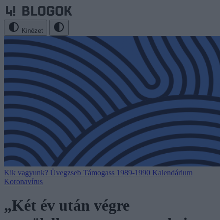
Kinézet
Kik vagyunk?
Üvegzseb
Támogass
1989-1990
Kalendárium
Koronavírus
„Két év után végre