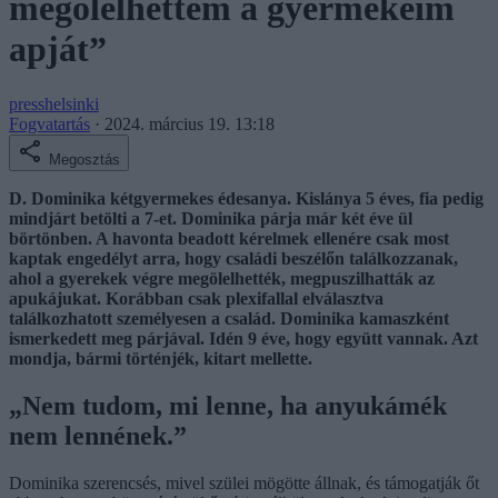
megölelhettem a gyermekeim
apját”
presshelsinki
Fogvatartás
·
2024. március 19. 13:18
Megosztás
D. Dominika kétgyermekes édesanya. Kislánya 5 éves, fia pedig
mindjárt betölti a 7-et. Dominika párja már két éve ül
börtönben. A havonta beadott kérelmek ellenére csak most
kaptak engedélyt arra, hogy családi beszélőn találkozzanak,
ahol a gyerekek végre megölelhették, megpuszilhatták az
apukájukat. Korábban csak plexifallal elválasztva
találkozhatott személyesen a család. Dominika kamaszként
ismerkedett meg párjával. Idén 9 éve, hogy együtt vannak. Azt
mondja, bármi történjék, kitart mellette.
„Nem tudom, mi lenne, ha anyukámék
nem lennének.”
Dominika szerencsés, mivel szülei mögötte állnak, és támogatják őt