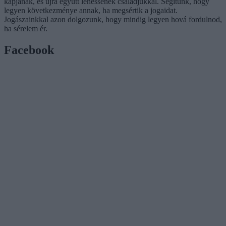
kapjanak, és újra együtt lehessenek családjukkal. Segítünk, hogy
legyen következménye annak, ha megsértik a jogaidat.
Jogászainkkal azon dolgozunk, hogy mindig legyen hová fordulnod,
ha sérelem ér.
Facebook