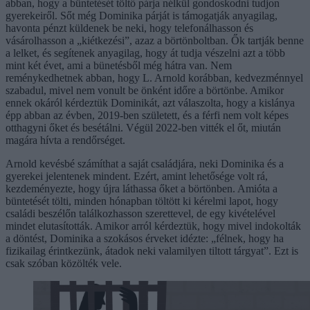
abban, hogy a büntetését töltő párja nélkül gondoskodni tudjon
gyerekeiről. Sőt még Dominika párját is támogatják anyagilag,
havonta pénzt küldenek be neki, hogy telefonálhasson és
vásárolhasson a „kiétkezési”, azaz a börtönboltban. Ők tartják benne
a lelket, és segítenek anyagilag, hogy át tudja vészelni azt a több
mint két évet, ami a bünetésből még hátra van. Nem
reménykedhetnek abban, hogy L. Arnold korábban, kedvezménnyel
szabadul, mivel nem vonult be önként időre a börtönbe. Amikor
ennek okáról kérdeztük Dominikát, azt válaszolta, hogy a kislánya
épp abban az évben, 2019-ben született, és a férfi nem volt képes
otthagyni őket és besétálni. Végül 2022-ben vitték el őt, miután
magára hívta a rendőrséget.
Arnold kevésbé számíthat a saját családjára, neki Dominika és a
gyerekei jelentenek mindent. Ezért, amint lehetősége volt rá,
kezdeményezte, hogy újra láthassa őket a börtönben. Amióta a
büntetését tölti, minden hónapban töltött ki kérelmi lapot, hogy
családi beszélőn találkozhasson szerettevel, de egy kivételével
mindet elutasították. Amikor arról kérdeztük, hogy mivel indokolták
a döntést, Dominika a szokásos érveket idézte: „félnek, hogy ha
fizikailag érintkezünk, átadok neki valamilyen tiltott tárgyat”. Ezt is
csak szóban közölték vele.