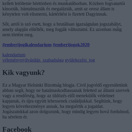
kellett letöltenie börtönben és munkatáborban. Közben fogvatartói
kínozták, bántalmazták és megalázták, amit az orosz állam is
kénytelen volt elismerni, kártérítést is fizetett Dagyinnak.
Sőt, arról is szó esett, hogy a brutálisan igazságtalan jogszabályt,
amely alapján elítélték, meg fogják változtatni. Ez azonban máig
nem történt meg.
#emberijogikalendarium
#emberijogok2020
kalendarium
véleménynyilvánítás_szabadsága
gyülekezési_jog
Kik vagyunk?
Ez a Magyar Helsinki Bizottság blogja. Civil jogvédő egyesületünk
abban segít, hogy ne hatalmaskodhassanak feletted az állami szervek
vagy a rendőrség, hogy az üldözés elől menekülők védelmet
kapjanak, és újra együtt lehessenek családjukkal. Segítünk, hogy
legyen következménye annak, ha megsértik a jogaidat.
Jogászainkkal azon dolgozunk, hogy mindig legyen hová fordulnod,
ha sérelem ér.
Facebook