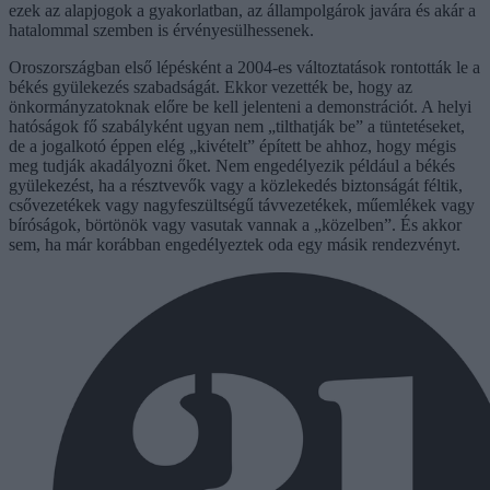
ezek az alapjogok a gyakorlatban, az állampolgárok javára és akár a
hatalommal szemben is érvényesülhessenek.
Oroszországban első lépésként a 2004-es változtatások rontották le a
békés gyülekezés szabadságát. Ekkor vezették be, hogy az
önkormányzatoknak előre be kell jelenteni a demonstrációt. A helyi
hatóságok fő szabályként ugyan nem „tilthatják be” a tüntetéseket,
de a jogalkotó éppen elég „kivételt” épített be ahhoz, hogy mégis
meg tudják akadályozni őket. Nem engedélyezik például a békés
gyülekezést, ha a résztvevők vagy a közlekedés biztonságát féltik,
csővezetékek vagy nagyfeszültségű távvezetékek, műemlékek vagy
bíróságok, börtönök vagy vasutak vannak a „közelben”. És akkor
sem, ha már korábban engedélyeztek oda egy másik rendezvényt.