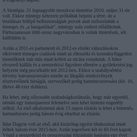
A Stratégia–31 legnagyobb moszkvai tüntetése 2010. május 31-én
volt. Ekkor mintegy kétezren próbáltak bejutni a térre, de a
brutálisan fellépő belbiztonságiak percek alatt szétoszlatták a
tömeget, és „a hangadókat”, mintegy száz embert előállítottak.
Párhuzamosan több orosz nagyvárosban is voltak tüntetések, sőt
külföldön is.
Aztán a 2011-es parlamenti és 2012-es elnöki választásokon
elkövetett tömeges csalások miatt az ellenzéki és kormányfüggetlen
tüntetőknek már más miatt kellett az utcára vonulniuk. A bátor
elvszerű kiállás és a nemzetközi figyelem ellenére a gyülekezési jog
helyzete még pocsékabb lett 2012-ben. Ekkor a szabálysértési
törvény hatvanszorosára emelte az illegális rendezvények
résztvevőinek bírságát, szervezőkét pedig harmincszorosára (kb. 10,
illetve 48 ezer dollárra).
Ha lehet, még súlyosabb szabadságkorlátozás, hogy már egyedül,
némán egy transzparenst felemelve sem lehet tüntetni engedély
nélkül. Az első alkalommal akár 15 napos elzárás is lehet a büntetés,
harmadszorra pedig három évig eltarthat az elzárás.
Ildar Dagyin volt az első, akit kizárólag egyéni tiltakozásai miatt
ítéltek három évre 2015-ben. Aztán jogerősen két és fél évet kapott.
Végül a nemzetközi és oroszországi fölzúdulás hatására egy évet