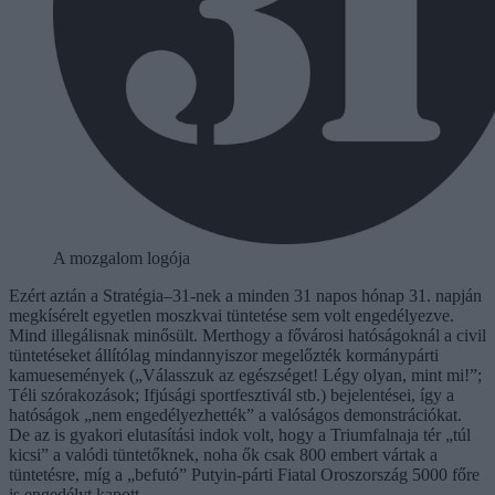
A mozgalom logója
Ezért aztán a Stratégia–31-nek a minden 31 napos hónap 31. napján
megkísérelt egyetlen moszkvai tüntetése sem volt engedélyezve.
Mind illegálisnak minősült. Merthogy a fővárosi hatóságoknál a civil
tüntetéseket állítólag mindannyiszor megelőzték kormánypárti
kamuesemények („Válasszuk az egészséget! Légy olyan, mint mi!”;
Téli szórakozások; Ifjúsági sportfesztivál stb.) bejelentései, így a
hatóságok „nem engedélyezhették” a valóságos demonstrációkat.
De az is gyakori elutasítási indok volt, hogy a Triumfalnaja tér „túl
kicsi” a valódi tüntetőknek, noha ők csak 800 embert vártak a
tüntetésre, míg a „befutó” Putyin-párti Fiatal Oroszország 5000 főre
is engedélyt kapott.