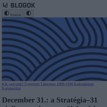
Kinézet
Kik vagyunk?
Üvegzseb
Támogass
1989-1990
Kalendárium
Koronavírus
December 31.: a Stratégia–31