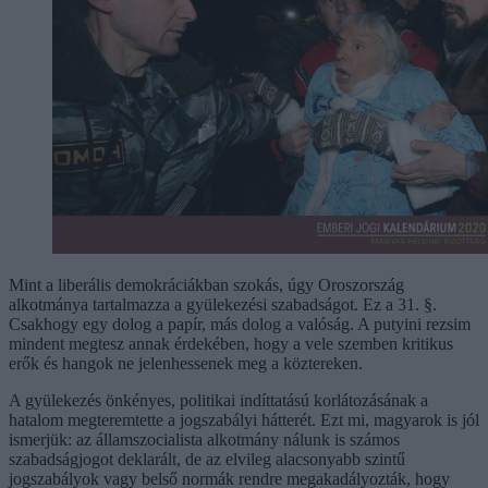
Mint a liberális demokráciákban szokás, úgy Oroszország
alkotmánya tartalmazza a gyülekezési szabadságot. Ez a 31. §.
Csakhogy egy dolog a papír, más dolog a valóság. A putyini rezsim
mindent megtesz annak érdekében, hogy a vele szemben kritikus
erők és hangok ne jelenhessenek meg a köztereken.
A gyülekezés önkényes, politikai indíttatású korlátozásának a
hatalom megteremtette a jogszabályi hátterét. Ezt mi, magyarok is jól
ismerjük: az államszocialista alkotmány nálunk is számos
szabadságjogot deklarált, de az elvileg alacsonyabb szintű
jogszabályok vagy belső normák rendre megakadályozták, hogy