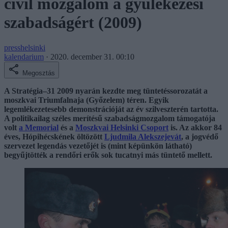
civil mozgalom a gyülekezési
szabadságért (2009)
presshelsinki
kalendarium
·
2020. december 31. 00:10
Megosztás
A Stratégia–31 2009 nyarán kezdte meg tüntetéssorozatát a
moszkvai Triumfalnaja (Győzelem) téren. Egyik
legemlékezetesebb demonstrációját az év szilveszterén tartotta.
A politikailag széles merítésű szabadságmozgalom támogatója
volt
a Memorial
és a
Moszkvai Helsinki Csoport
is. Az akkor 84
éves, Hópihécskének öltözött
Ljudmila Alekszejevát
, a jogvédő
szervezet legendás vezetőjét is (mint képünkön látható)
begyűjtötték a rendőri erők sok tucatnyi más tüntető mellett.