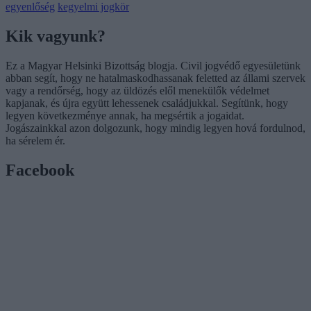
egyenlőség
kegyelmi jogkör
Kik vagyunk?
Ez a Magyar Helsinki Bizottság blogja. Civil jogvédő egyesületünk
abban segít, hogy ne hatalmaskodhassanak feletted az állami szervek
vagy a rendőrség, hogy az üldözés elől menekülők védelmet
kapjanak, és újra együtt lehessenek családjukkal. Segítünk, hogy
legyen következménye annak, ha megsértik a jogaidat.
Jogászainkkal azon dolgozunk, hogy mindig legyen hová fordulnod,
ha sérelem ér.
Facebook