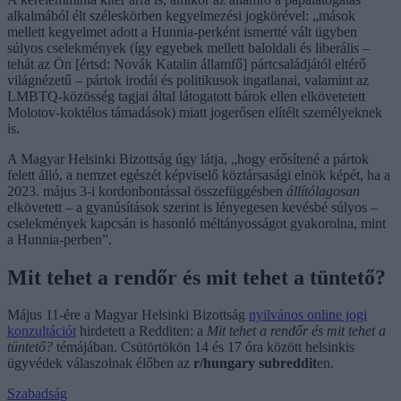
alkalmából élt széleskörben kegyelmezési jogkörével: „mások
mellett kegyelmet adott a Hunnia-perként ismertté vált ügyben
súlyos cselekmények (így egyebek mellett baloldali és liberális –
tehát az Ön [értsd: Novák Katalin államfő] pártcsaládjától eltérő
világnézetű – pártok irodái és politikusok ingatlanai, valamint az
LMBTQ-közösség tagjai által látogatott bárok ellen elkövetetett
Molotov-koktélos támadások) miatt jogerősen elítélt személyeknek
is.
A Magyar Helsinki Bizottság úgy látja, „hogy erősítené a pártok
felett álló, a nemzet egészét képviselő köztársasági elnök képét, ha a
2023. május 3-i kordonbontással összefüggésben
állítólagosan
elkövetett – a gyanúsítások szerint is lényegesen kevésbé súlyos –
cselekmények kapcsán is hasonló méltányosságot gyakorolna, mint
a Hunnia-perben”.
Mit tehet a rendőr és mit tehet a tüntető?
Május 11-ére a Magyar Helsinki Bizottság
nyilvános online jogi
konzultációt
hirdetett a Redditen: a
Mit tehet a rendőr és mit tehet a
tüntető?
témájában. Csütörtökön 14 és 17 óra között helsinkis
ügyvédek válaszolnak élőben az
r/hungary subreddit
en.
Szabadság