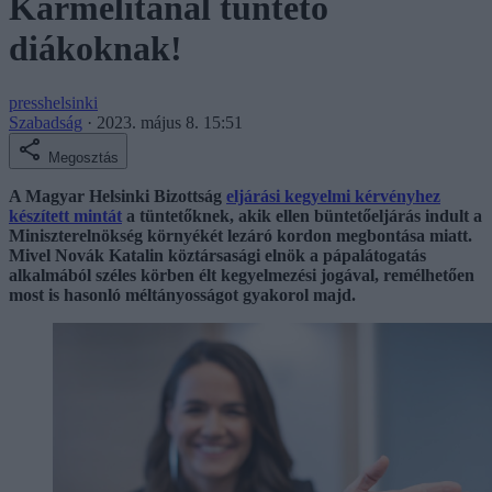
Karmelitánál tüntető
diákoknak!
presshelsinki
Szabadság
·
2023. május 8. 15:51
Megosztás
A Magyar Helsinki Bizottság
eljárási kegyelmi kérvényhez
készített mintát
a tüntetőknek, akik ellen büntetőeljárás indult a
Miniszterelnökség környékét lezáró kordon megbontása miatt.
Mivel Novák Katalin köztársasági elnök a pápalátogatás
alkalmából széles körben élt kegyelmezési jogával, remélhetően
most is hasonló méltányosságot gyakorol majd.