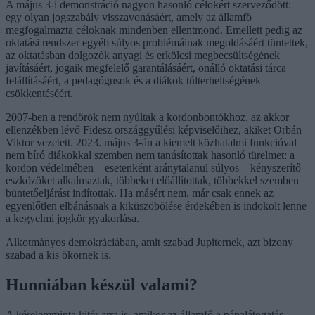
A május 3-i demonstráció nagyon hasonló célokért szerveződött:
egy olyan jogszabály visszavonásáért, amely az államfő
megfogalmazta céloknak mindenben ellentmond. Emellett pedig az
oktatási rendszer egyéb súlyos problémáinak megoldásáért tüntettek,
az oktatásban dolgozók anyagi és erkölcsi megbecsültségének
javításáért, jogaik megfelelő garantálásáért, önálló oktatási tárca
felállításáért, a pedagógusok és a diákok túlterheltségének
csökkentéséért.
2007-ben a rendőrök nem nyúltak a kordonbontókhoz, az akkor
ellenzékben lévő Fidesz országgyűlési képviselőihez, akiket Orbán
Viktor vezetett. 2023. május 3-án a kiemelt közhatalmi funkcióval
nem bíró diákokkal szemben nem tanúsítottak hasonló türelmet: a
kordon védelmében – esetenként aránytalanul súlyos – kényszerítő
eszközöket alkalmaztak, többeket előállítottak, többekkel szemben
büntetőeljárást indítottak. Ha másért nem, már csak ennek az
egyenlőtlen elbánásnak a kiküszöbölése érdekében is indokolt lenne
a kegyelmi jogkör gyakorlása.
Alkotmányos demokráciában, amit szabad Jupiternek, azt bizony
szabad a kis ökörnek is.
Hunniában készül valami?
A kérelemminta kitér arra is, amikor az államfő a pápalátogatás