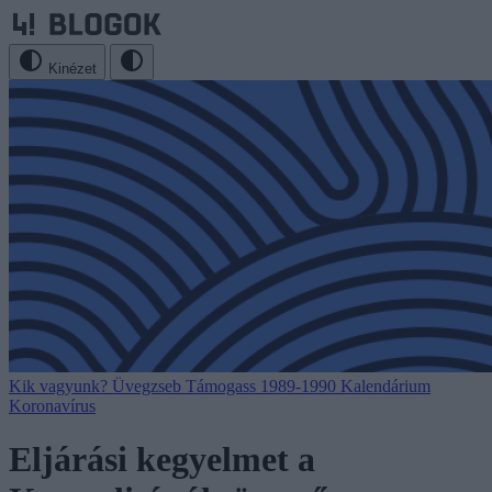
Kinézet
Kik vagyunk?
Üvegzseb
Támogass
1989-1990
Kalendárium
Koronavírus
Eljárási kegyelmet a