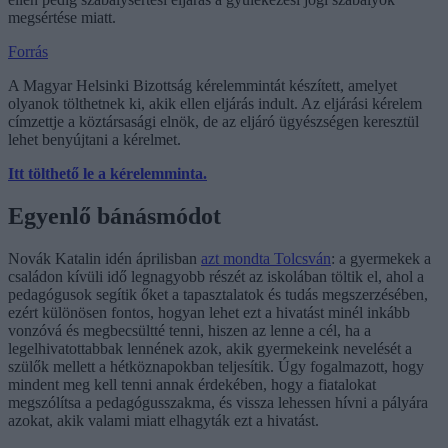
megsértése miatt.
Forrás
A Magyar Helsinki Bizottság kérelemmintát készített, amelyet
olyanok tölthetnek ki, akik ellen eljárás indult. Az eljárási kérelem
címzettje a köztársasági elnök, de az eljáró ügyészségen keresztül
lehet benyújtani a kérelmet.
Itt tölthető le a kérelemminta.
Egyenlő bánásmódot
Novák Katalin idén áprilisban
azt mondta Tolcsván
: a gyermekek a
családon kívüli idő legnagyobb részét az iskolában töltik el, ahol a
pedagógusok segítik őket a tapasztalatok és tudás megszerzésében,
ezért különösen fontos, hogyan lehet ezt a hivatást minél inkább
vonzóvá és megbecsültté tenni, hiszen az lenne a cél, ha a
legelhivatottabbak lennének azok, akik gyermekeink nevelését a
szülők mellett a hétköznapokban teljesítik. Úgy fogalmazott, hogy
mindent meg kell tenni annak érdekében, hogy a fiatalokat
megszólítsa a pedagógusszakma, és vissza lehessen hívni a pályára
azokat, akik valami miatt elhagyták ezt a hivatást.