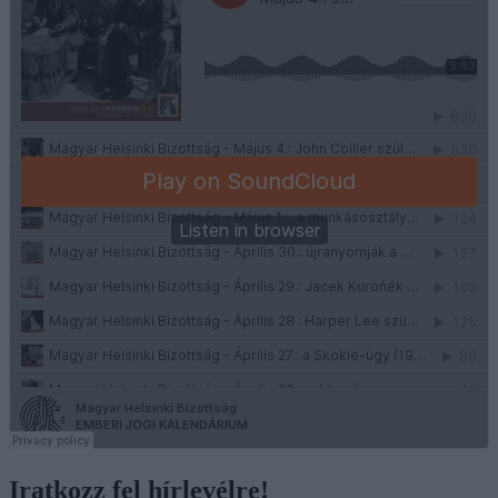
Iratkozz fel hírlevélre!