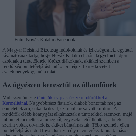
Fotó:
Novák Katalin /Facebook
A Magyar Helsinki Bizottság indokoltnak és lehetségesnek, egyúttal
kívánatosnak tartja, hogy Novák Katalin eljárási kegyelmet adjon
azoknak a tüntetőknek, jórészt diákoknak, akikkel szemben a
rendőrség büntetőeljárást indított a május 3-án elkövetett
cselekmények gyanúja miatt.
Az ügyészen keresztül az államfőnek
Múlt szerdán este
tüntetők csaptak össze rendőrökkel a
Karmelitánál
. Nagyobbrészt fiatalok, diákok bontották meg az
épületet elzáró, sokat kritizált, szimbolikussá vált kordont. A
rendőrök előbb könnygázt alkalmaztak a tüntetőkkel szemben, majd
többüket kiemelték a tömegből, egyeseket előállítottak, a hírek
szerint voltak olyanok is, akiket bántalmaztak. Több személy ellen
büntetőeljárás indult hivatalos személy elleni erőszak miatt, mások
ellen pedig szabálysértési eljárás a gyülekezési jogi szabályok