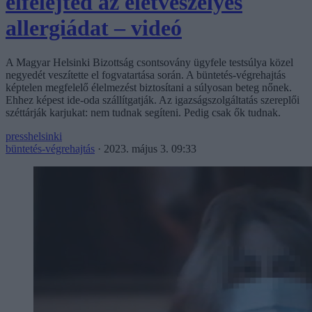
elfelejted az életveszélyes
allergiádat – videó
A Magyar Helsinki Bizottság csontsovány ügyfele testsúlya közel
negyedét veszítette el fogvatartása során. A büntetés-végrehajtás
képtelen megfelelő élelmezést biztosítani a súlyosan beteg nőnek.
Ehhez képest ide-oda szállítgatják. Az igazságszolgáltatás szereplői
széttárják karjukat: nem tudnak segíteni. Pedig csak ők tudnak.
presshelsinki
büntetés-végrehajtás
·
2023. május 3. 09:33