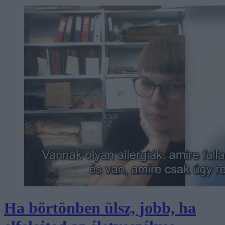
Ha börtönben ülsz, jobb, ha