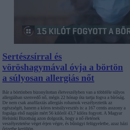
Sertészsírral és
vöröshagymával óvja a börtön
a súlyosan allergiás nőt
Bár a börtönben bizonyítottan életveszélyben van a többféle súlyos
allergiában szenvedő nő, mégis 22 hónap óta tartja fogva a bíróság.
De nem csak anafilaxiás allergiás rohamok veszélyeztetik az
egészségét, hanem a kóros testsúlyvesztés is: a 167 centis asszony a
fogsága első napján mért 56 kilóról 43,7 kilóra fogyott. A Magyar
Helsinki Bizottság azon dolgozik, hogy a nő életének
veszélyeztetése véget érjen végre, és bűnügyi felügyeletbe, azaz házi
őrizetbe kerüljön.