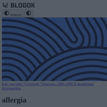
Kinézet
Kik vagyunk?
Üvegzseb
Támogass
1989-1990
Kalendárium
Koronavírus
allergia