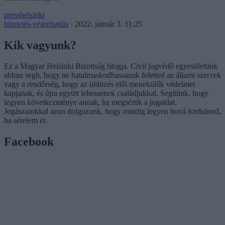
presshelsinki
büntetés-végrehajtás
·
2022. január 3. 11:25
Kik vagyunk?
Ez a Magyar Helsinki Bizottság blogja. Civil jogvédő egyesületünk
abban segít, hogy ne hatalmaskodhassanak feletted az állami szervek
vagy a rendőrség, hogy az üldözés elől menekülők védelmet
kapjanak, és újra együtt lehessenek családjukkal. Segítünk, hogy
legyen következménye annak, ha megsértik a jogaidat.
Jogászainkkal azon dolgozunk, hogy mindig legyen hová fordulnod,
ha sérelem ér.
Facebook