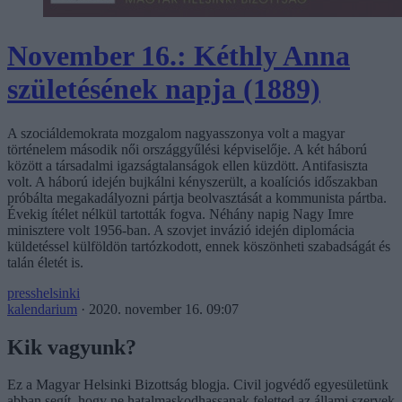
November 16.: Kéthly Anna
születésének napja (1889)
A szociáldemokrata mozgalom nagyasszonya volt a magyar
történelem második női országgyűlési képviselője. A két háború
között a társadalmi igazságtalanságok ellen küzdött. Antifasiszta
volt. A háború idején bujkálni kényszerült, a koalíciós időszakban
próbálta megakadályozni pártja beolvasztását a kommunista pártba.
Évekig ítélet nélkül tartották fogva. Néhány napig Nagy Imre
minisztere volt 1956-ban. A szovjet invázió idején diplomácia
küldetéssel külföldön tartózkodott, ennek köszönheti szabadságát és
talán életét is.
presshelsinki
kalendarium
·
2020. november 16. 09:07
Kik vagyunk?
Ez a Magyar Helsinki Bizottság blogja. Civil jogvédő egyesületünk
abban segít, hogy ne hatalmaskodhassanak feletted az állami szervek