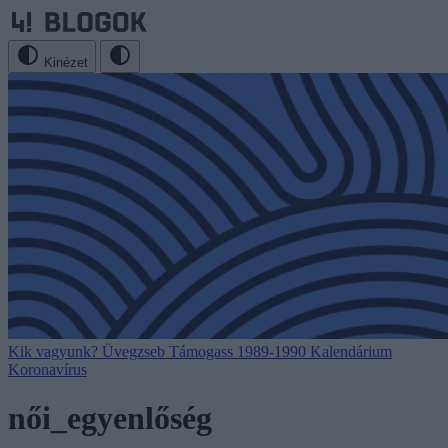
Kinézet
Kik vagyunk?
Üvegzseb
Támogass
1989-1990
Kalendárium
Koronavírus
női_egyenlőség