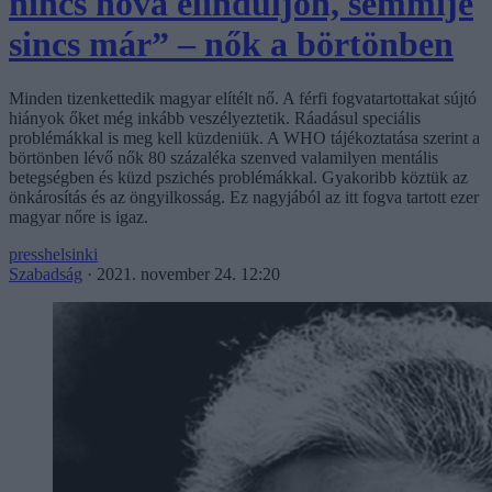
nincs hova elinduljon, semmije
sincs már” – nők a börtönben
Minden tizenkettedik magyar elítélt nő. A férfi fogvatartottakat sújtó
hiányok őket még inkább veszélyeztetik. Ráadásul speciális
problémákkal is meg kell küzdeniük. A WHO tájékoztatása szerint a
börtönben lévő nők 80 százaléka szenved valamilyen mentális
betegségben és küzd pszichés problémákkal. Gyakoribb köztük az
önkárosítás és az öngyilkosság. Ez nagyjából az itt fogva tartott ezer
magyar nőre is igaz.
presshelsinki
Szabadság
·
2021. november 24. 12:20