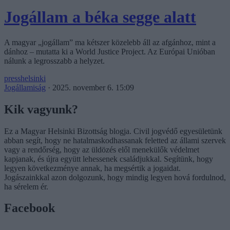
Jogállam a béka segge alatt
A magyar „jogállam” ma kétszer közelebb áll az afgánhoz, mint a
dánhoz – mutatta ki a World Justice Project. Az Európai Unióban
nálunk a legrosszabb a helyzet.
presshelsinki
Jogállamiság
·
2025. november 6. 15:09
Kik vagyunk?
Ez a Magyar Helsinki Bizottság blogja. Civil jogvédő egyesületünk
abban segít, hogy ne hatalmaskodhassanak feletted az állami szervek
vagy a rendőrség, hogy az üldözés elől menekülők védelmet
kapjanak, és újra együtt lehessenek családjukkal. Segítünk, hogy
legyen következménye annak, ha megsértik a jogaidat.
Jogászainkkal azon dolgozunk, hogy mindig legyen hová fordulnod,
ha sérelem ér.
Facebook