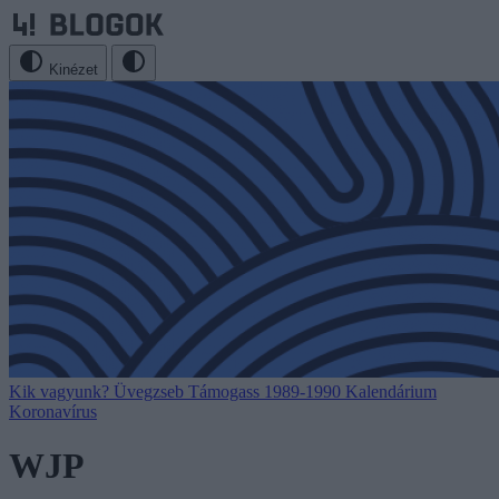
Kinézet
Kik vagyunk?
Üvegzseb
Támogass
1989-1990
Kalendárium
Koronavírus
WJP