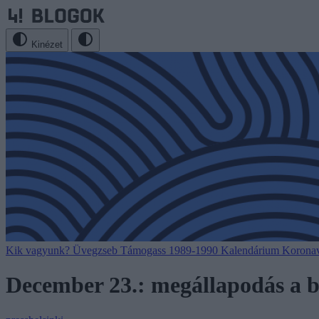
Kinézet
Kik vagyunk?
Üvegzseb
Támogass
1989-1990
Kalendárium
Koronav
December 23.: megállapodás a bü