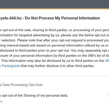
 hogy civileket (akár külföldeket is!) magától értetődően engedték be a 
tesnek tekintette, hogy a börtönügy nem a büntetés-végrehajtás vagy a
gyelo.444.hu -
Do Not Process My Personal Information
észben éppen a bűnözéssel szembeni fellépése igazolja. Ha sikerül kord
to opt-out of the sale, sharing to third parties, or processing of your per
ény. Márpedig büntetés-végrehajtásnak mindig is fontos szerepet tulajdo
formation for targeted advertising by us, please use the below opt-out s
trópok is bejárhattak a börtönökbe, mégpedig rendszeresen. A börtönök
r selection. Please note that after your opt-out request is processed y
kre maga az intézet már nem volt képes. A többnyire vallásos közösségek,
eing interest-based ads based on personal information utilized by us or
et, akik az állammal is vitatkozva segítettek:
disclosed to third parties prior to your opt-out. You may separately opt-
losure of your personal information by third parties on the IAB’s list of
 a fogházak és foglyokkal, a temérdek költség el nem lankasztotta a fil
. This information may also be disclosed by us to third parties on the
IA
Participants
that may further disclose it to other third parties.
zolgáltatás nem lehet a fogvatartottak sanyargatása. Felismerték azt is
ült ki.
bb izolálni a fogvatartottakat, elzárni őket a társadalomtól. Auschwitz
l Data Processing Opt Outs
k. Szolzsenyicin ír arról, hogyha a sztálini Szovjetunióban egy hozzátar
a vehette, hogy az elítélt már nem él.
o opt-out of the Sharing of my personal data.
n takargatnivalója. A civilek beengedése pedig azt, hogy az állam elfoga
In
fogdák monitorozását, majd rövid távú vagy egyedi engedélyekkel a bö