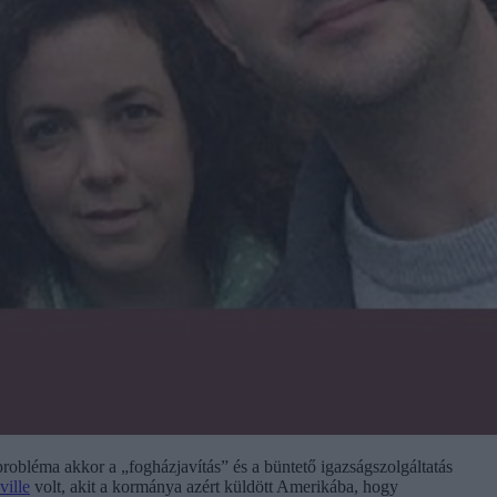
robléma akkor a „fogházjavítás” és a büntető igazságszolgáltatás
ville
volt, akit a kormánya azért küldött Amerikába, hogy