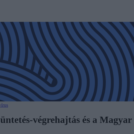
írus
ntetés-végrehajtás és a Magyar H