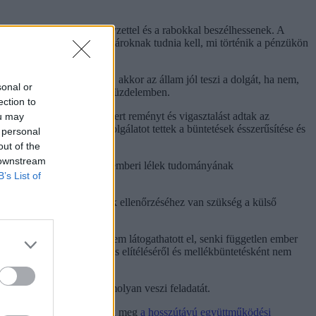
börtönökbe, hogy a személyzettel és a rabokkal beszélhessenek. A
z állam magánügye. A polgároknak tudnia kell, mi történik a pénzükön
ában tartani a bűnözést, akkor az állam jól teszi a dolgát, ha nem,
sonal or
nítottak a bűnözés elleni küzdelemben.
ection to
 hálásak voltak nekik, mert reményt és vigasztalást adtak az
ou may
 börtönmissziók nagy szolgálatot tettek a büntetések ésszerűsítése és
 personal
out of the
 downstream
antropikus társaságokat. Az emberi lélek tudományának
B’s List of
, hogy nem csak az elítéltek ellenőrzéséhez van szükség a külső
ba vagy a Gulagra senki nem látogathatott el, senki független ember
tozó értesült rokona tízéves elítéléséről és mellékbüntetésként nem
dja a segítséget, mert komolyan veszi feladatát.
rtönökét. 1999-ben kötöttük meg
a hosszútávú együttműködési