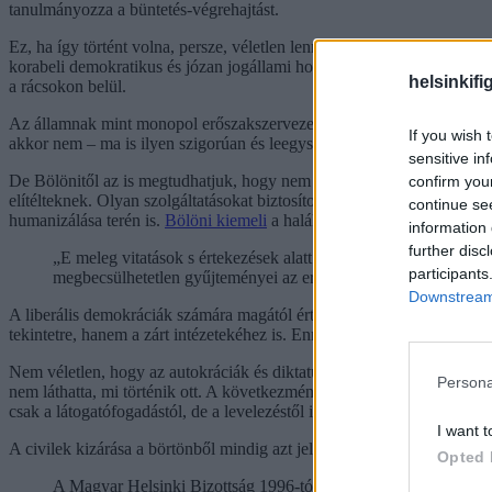
tanulmányozza a büntetés-végrehajtást.
Ez, ha így történt volna, persze, véletlen lenne. Az viszont már nem,
korabeli demokratikus és józan jogállami hozzáállás ugyanis természe
helsinkifi
a rácsokon belül.
Az államnak mint monopol erőszakszervezetnek a fenntartását ugyanis r
If you wish 
akkor nem – ma is ilyen szigorúan és leegyszerűsítve ítél a közvélem
sensitive in
De Bölönitől az is megtudhatjuk, hogy nem csak ők, hanem derék filan
confirm you
elítélteknek. Olyan szolgáltatásokat biztosítottak a raboknak, amelye
continue se
humanizálása terén is.
Bölöni kiemeli
a halálbüntetést ellenző kvékerek
information 
further disc
„E meleg vitatások s értekezések alatt többféle próbák tétettek
participants
megbecsülhetetlen gyűjteményei az erről megjelent munkák.”
Downstream 
A liberális demokráciák számára magától értetődő, hogy az állami közs
tekintetre, hanem a zárt intézetekéhez is. Ennek hatékony rendszere ép
Nem véletlen, hogy az autokráciák és diktatúrák igyekeznek minél inká
Persona
nem láthatta, mi történik ott. A következmények katasztrofálisak volta
csak a látogatófogadástól, de a levelezéstől is eltiltották, akkor biztosr
I want t
A civilek kizárása a börtönből mindig azt jelenti, hogy az államnak va
Opted 
A Magyar Helsinki Bizottság 1996-tól kezdte el a rendőrségi 