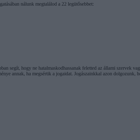
ogatásában nálunk megtalálod a 22 legütősebbet:
bban segít, hogy ne hatalmaskodhassanak feletted az állami szervek va
ménye annak, ha megsértik a jogaidat. Jogászainkkal azon dolgozunk, h