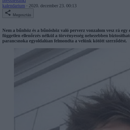
presshelsinki
kalendarium
·
2020. december 23. 00:13
Megosztás
Nem a bűnhöz és a bűnöshöz való perverz vonzalom vesz rá egy civ
független ellenőrzés nélkül a törvényesség nehezebben biztosítható
parancsnoka egyoldalúan felmondta a velünk kötött szerződést.