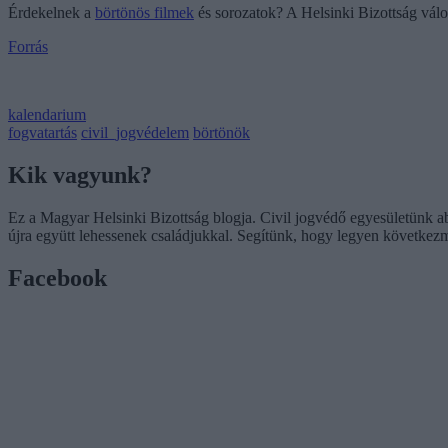
Érdekelnek a
börtönös filmek
és sorozatok? A Helsinki Bizottság vál
Forrás
kalendarium
fogvatartás
civil_jogvédelem
börtönök
Kik vagyunk?
Ez a Magyar Helsinki Bizottság blogja. Civil jogvédő egyesületünk a
újra együtt lehessenek családjukkal. Segítünk, hogy legyen következ
Facebook