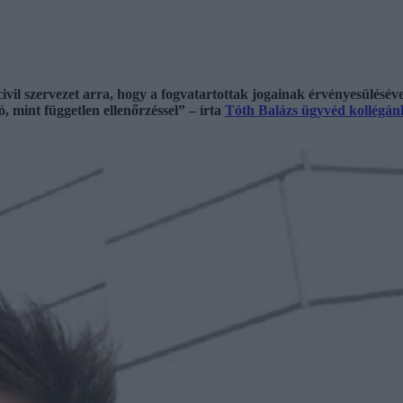
il szervezet arra, hogy a fogvatartottak jogainak érvényesülésével
, mint független ellenőrzéssel” – írta
Tóth Balázs ügyvéd kollégán