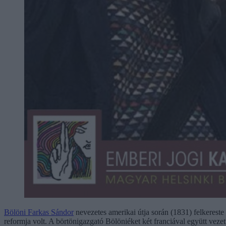
Bölöni Farkas Sándor
nevezetes amerikai útja során (1831) felkereste
reformja volt. A börtönigazgató Bölöniéket két franciával együtt ve