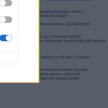
rabokkal. A látogatásokról
jelentések készültek
, azokat a
eg levélben is a Magyar Helsinki Bizottságot.
ndszer- és egyedi hibákat, hiányosságokat. Eljártunk egyedi
n, sajnos, egyáltalán nincsen így. A nemzeti megelőző
őrzési mechanizmusok nem helyettesítik, hanem kiegészítik egymást.
udtak felkeresni börtönt, addig mi ez idő alatt 13 büntetés-
t esélyt arra, hogy a fogvatartottak jobb emberek legyenek
 kb. 17 500 szabadul valamikor, bizony, a jogkövető
a humánus fogvatartást segítő civil kontroll mellett.