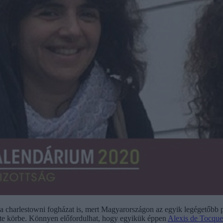
 a charlestowni fogházat is, mert Magyarországon az egyik legégetőbb p
zette körbe. Könnyen előfordulhat, hogy egyikük éppen
Alexis de Tocque