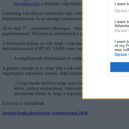
megállapodást
a Büntetés-végrehajtás Országos Parancsnoksá
I want t
Opted 
Lehetőség volt előzetes bejelentés után a helyszínen tájékozódni a fo
börtönparancsnok és az országos parancsnokság véleményezte, kiegészí
I want 
Advertis
18 év alatt 77 – esetenként többnapos – börtönmegfigyelést végeztünk
Opted 
jogsérelmeknél. Monitorozó jelentéseinket publikáltuk. 18 év alatt pé
I want t
A felmondás indoka az volt, hogy a fogvatartottak jogainak érvényesül
of my P
mechanizmusnak (OPCAT NMM) nem csupán az ombudsmani vizsgálatok l
was col
Opted 
A megállapodás felmondásával csökkentek a fogvatartotti jogvé
A gondot mutatja az is, hogy míg a sok teendő miatt az ombudsman mun
végrehajtási intézetben jártunk. (Mai képünk kollégáinkkal az utolsó, 
„A fogvatartás törvényessége nem csak azért elvárás, mert jogál
akkor, amikor szabadulnak, mint amikor bekerültek. Vagy legal
társadalom érdeke is, hogy a fogvatartás végén ne elvadult embe
Érvei ma is helytállóak.
#emberijogikalendarium
#emberijogok2020