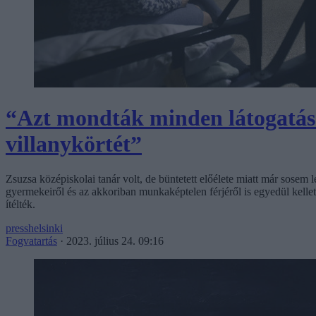
“Azt mondták minden látogatás 
villanykörtét”
Zsuzsa középiskolai tanár volt, de büntetett előélete miatt már sosem 
gyermekeiről és az akkoriban munkaképtelen férjéről is egyedül kelle
ítélték.
presshelsinki
Fogvatartás
·
2023. július 24. 09:16