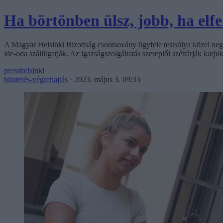
Ha börtönben ülsz, jobb, ha elfel
A Magyar Helsinki Bizottság csontsovány ügyfele testsúlya közel negye
ide-oda szállítgatják. Az igazságszolgáltatás szereplői széttárják karj
presshelsinki
büntetés-végrehajtás
·
2023. május 3. 09:33