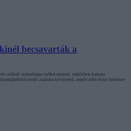
kinél becsavarták a
izetés nélküli szabadságra kellett mennie, miközben kamasz
ramisjátékból eredő csalásba keveredett, amiért több évnyi börtönre