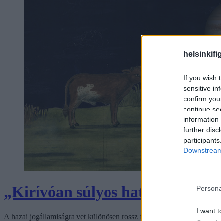
helsinkifi
If you wish 
sensitive in
confirm you
continue se
information 
further disc
participants
Downstream 
„Kirívóan súlyos hatósági vissza
Persona
I want t
A hazai jogállamiságra vet különösen rossz fényt az a tehetetlenkedés,