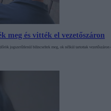
ék meg és vitték el vezetőszáron
őrök jogszerűtlenül bilincseltek meg, ok nélkül tartottak vezetőszáron