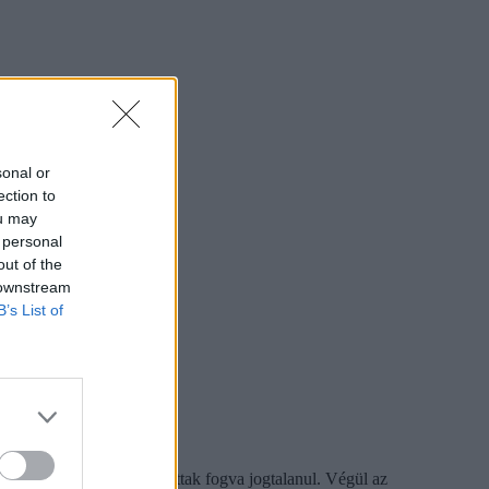
sonal or
ection to
ou may
 personal
out of the
 downstream
B’s List of
s
ismerten 12 napon át tartottak fogva jogtalanul. Végül az