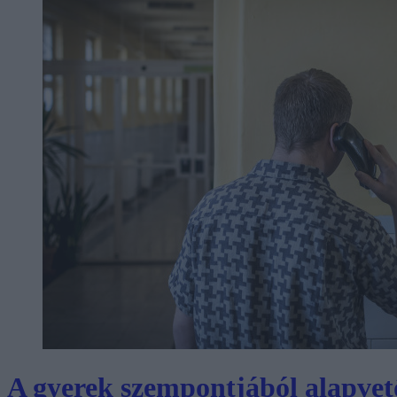
A gyerek szempontjából alapvetőe