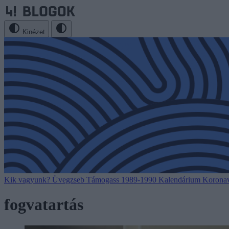
Kinézet
Kik vagyunk?
Üvegzseb
Támogass
1989-1990
Kalendárium
Koronav
fogvatartás