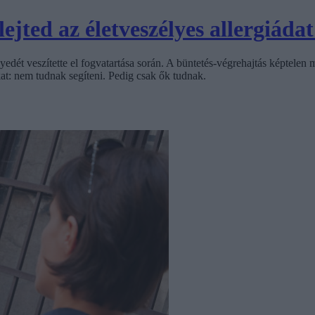
ejted az életveszélyes allergiádat
dét veszítette el fogvatartása során. A büntetés-végrehajtás képtelen 
ukat: nem tudnak segíteni. Pedig csak ők tudnak.