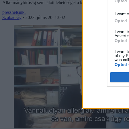
Opted 
Alkotmánybíróság sem látott lehetőséget a kártalanítására.
presshelsinki
I want t
Szabadság
·
2023. július 20. 13:02
Opted 
I want 
Advertis
Opted 
I want t
of my P
was col
Opted 