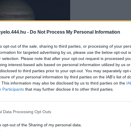
gyelo.444.hu -
Do Not Process My Personal Information
to opt-out of the sale, sharing to third parties, or processing of your per
formation for targeted advertising by us, please use the below opt-out s
r selection. Please note that after your opt-out request is processed y
eing interest-based ads based on personal information utilized by us or
disclosed to third parties prior to your opt-out. You may separately opt-
losure of your personal information by third parties on the IAB’s list of
. This information may also be disclosed by us to third parties on the
IA
Participants
that may further disclose it to other third parties.
élés” ellenére sem jár kártalanítá
l Data Processing Opt Outs
o opt-out of the Sharing of my personal data.
 ahogyan egy olyan ember ügyében jártak el, akit a bíróságok által is el