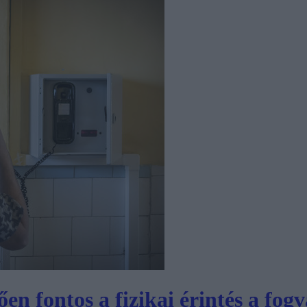
n fontos a fizikai érintés a fogva