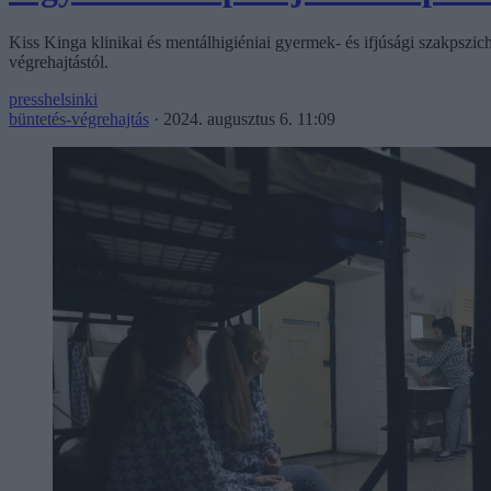
Kiss Kinga klinikai és mentálhigiéniai gyermek- és ifjúsági szakpszic
végrehajtástól.
presshelsinki
büntetés-végrehajtás
·
2024. augusztus 6. 11:09