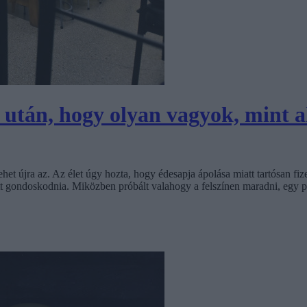
után, hogy olyan vagyok, mint a
lehet újra az. Az élet úgy hozta, hogy édesapja ápolása miatt tartósan f
tt gondoskodnia. Miközben próbált valahogy a felszínen maradni, egy pi