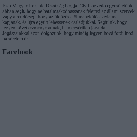
Ez a Magyar Helsinki Bizottság blogja. Civil jogvédő egyesületünk
abban segít, hogy ne hatalmaskodhassanak feletted az állami szervek
vagy a rendőrség, hogy az üldözés elől menekülők védelmet
kapjanak, és újra együtt lehessenek családjukkal. Segítünk, hogy
legyen következménye annak, ha megsértik a jogaidat.
Jogászainkkal azon dolgozunk, hogy mindig legyen hová fordulnod,
ha sérelem ér.
Facebook