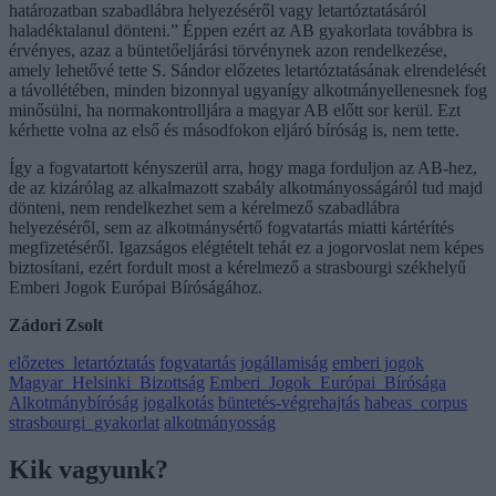
határozatban szabadlábra helyezéséről vagy letartóztatásáról
haladéktalanul dönteni.” Éppen ezért az AB gyakorlata továbbra is
érvényes, azaz a büntetőeljárási törvénynek azon rendelkezése,
amely lehetővé tette S. Sándor előzetes letartóztatásának elrendelését
a távollétében, minden bizonnyal ugyanígy alkotmányellenesnek fog
minősülni, ha normakontrolljára a magyar AB előtt sor kerül. Ezt
kérhette volna az első és másodfokon eljáró bíróság is, nem tette.
Így a fogvatartott kényszerül arra, hogy maga forduljon az AB-hez,
de az kizárólag az alkalmazott szabály alkotmányosságáról tud majd
dönteni, nem rendelkezhet sem a kérelmező szabadlábra
helyezéséről, sem az alkotmánysértő fogvatartás miatti kártérítés
megfizetéséről. Igazságos elégtételt tehát ez a jogorvoslat nem képes
biztosítani, ezért fordult most a kérelmező a strasbourgi székhelyű
Emberi Jogok Európai Bíróságához.
Zádori Zsolt
előzetes_letartóztatás
fogvatartás
jogállamiság
emberi jogok
Magyar_Helsinki_Bizottság
Emberi_Jogok_Európai_Bírósága
Alkotmánybíróság
jogalkotás
büntetés-végrehajtás
habeas_corpus
strasbourgi_gyakorlat
alkotmányosság
Kik vagyunk?