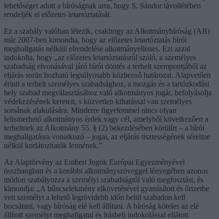
lehetőséget adott a bíróságnak arra, hogy S. Sándor távollétében
rendeljék el előzetes letartóztatását.
Ez a szabály valóban létezik, csakhogy az Alkotmánybíróság (AB)
már 2007-ben kimondta, hogy az előzetes letartóztatás bírói
meghallgatás nélküli elrendelése alkotmányellenes. Ezt azzal
indokolta, hogy „az előzetes letartóztatásról szóló, a személyes
szabadság elvonásával járó bírói döntés a terhelt szempontjából az
eljárás során hozható legsúlyosabb közbenső határozat. Alapvetően
érinti a terhelt személyes szabadsághoz, a mozgás és a tartózkodási
hely szabad megválasztásához való alkotmányos jogát, befolyásolja
védekezésének kereteit, s közvetlen kihatással van személyes
sorsának alakulására. Minderre figyelemmel nincs olyan
felismerhető alkotmányos érdek vagy cél, amelyből következően a
terheltnek az Alkotmány 55. § (2) bekezdésében körülírt – a bírói
meghallgatásra vonatkozó – jogai, az eljárás tisztességének sérelme
nélkül korlátozhatók lennének.”
Az Alaptörvény az Emberi Jogok Európai Egyezményével
összhangban és a korábbi alkotmányszöveggel lényegében azonos
módon szabályozza a személyi szabadságtól való megfosztást, és
kimondja: „A bűncselekmény elkövetésével gyanúsított és őrizetbe
vett személyt a lehető legrövidebb időn belül szabadon kell
bocsátani, vagy bíróság elé kell állítani. A bíróság köteles az elé
állított személyt meghallgatni és írásbeli indokolással ellátott