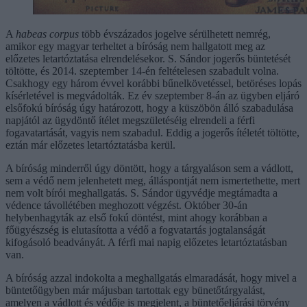
A
habeas corpus
több évszázados jogelve sérülhetett nemrég,
amikor egy magyar terheltet a bíróság nem hallgatott meg az
előzetes letartóztatása elrendelésekor. S. Sándor jogerős büntetését
töltötte, és 2014. szeptember 14-én feltételesen szabadult volna.
Csakhogy egy három évvel korábbi bűnelkövetéssel, betöréses lopás
kísérletével is megvádolták. Ez év szeptember 8-án az ügyben eljáró
elsőfokú bíróság úgy határozott, hogy a küszöbön álló szabadulása
napjától az ügydöntő ítélet megszületéséig elrendeli a férfi
fogavatartását, vagyis nem szabadul. Eddig a jogerős ítéletét töltötte,
eztán már előzetes letartóztatásba kerül.
A bíróság minderről úgy döntött, hogy a tárgyaláson sem a vádlott,
sem a védő nem jelenhetett meg, álláspontját nem ismertethette, mert
nem volt bírói meghallgatás. S. Sándor ügyvédje megtámadta a
védence távollétében meghozott végzést. Október 30-án
helybenhagyták az első fokú döntést, mint ahogy korábban a
főügyészség is elutasította a védő a fogvatartás jogtalanságát
kifogásoló beadványát. A férfi mai napig előzetes letartóztatásban
van.
A bíróság azzal indokolta a meghallgatás elmaradását, hogy mivel a
büntetőügyben már májusban tartottak egy bünetőtárgyalást,
amelyen a vádlott és védője is megjelent, a büntetőeljárási törvény