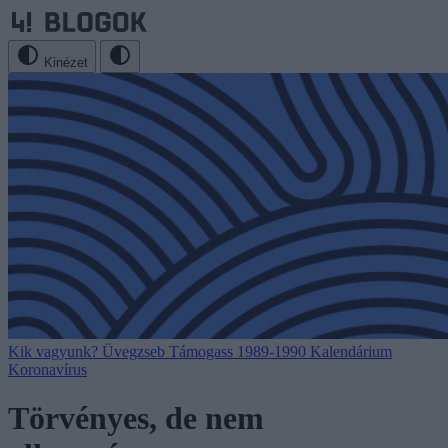
Kinézet
Kik vagyunk?
Üvegzseb
Támogass
1989-1990
Kalendárium
Koronavírus
Törvényes, de nem