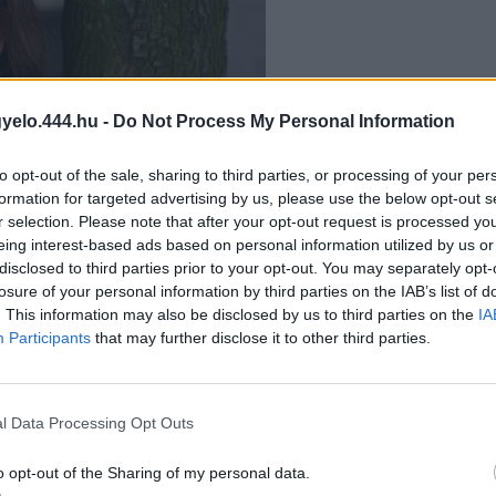
gyelo.444.hu -
Do Not Process My Personal Information
to opt-out of the sale, sharing to third parties, or processing of your per
formation for targeted advertising by us, please use the below opt-out s
r selection. Please note that after your opt-out request is processed y
eing interest-based ads based on personal information utilized by us or
disclosed to third parties prior to your opt-out. You may separately opt-
losure of your personal information by third parties on the IAB’s list of
. This information may also be disclosed by us to third parties on the
IA
Participants
that may further disclose it to other third parties.
ogaik vannak…!”
? Milyen súlyos jogsértés esetében érdemes panaszolni a rendőri intéz
l Data Processing Opt Outs
ára megrázó élmény után, nem hagyja magát.
o opt-out of the Sharing of my personal data.