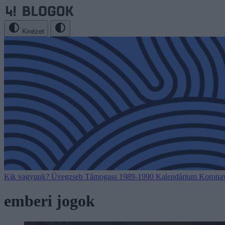
Kinézet
Kik vagyunk?
Üvegzseb
Támogass
1989-1990
Kalendárium
Koronav
emberi jogok