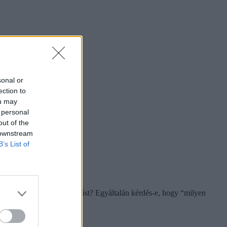
sonal or
ection to
ou may
 personal
out of the
 downstream
B’s List of
kedést vagy hatósági eljárást? Egyáltalán kérdés-e, hogy “milyen