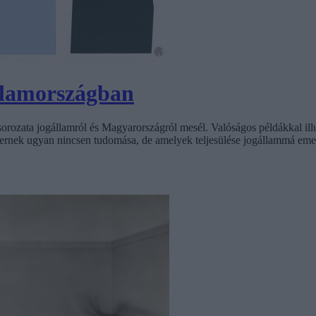
llamországban
orozata jogállamról és Magyarországról mesél. Valóságos példákkal ill
ternek ugyan nincsen tudomása, de amelyek teljesülése jogállammá eme