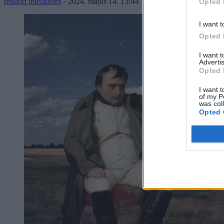
rendőri intézkedés
·
2024. május 14. 13:44
Opted 
I want t
Opted 
I want 
Advertis
Opted 
I want t
of my P
was col
Opted 