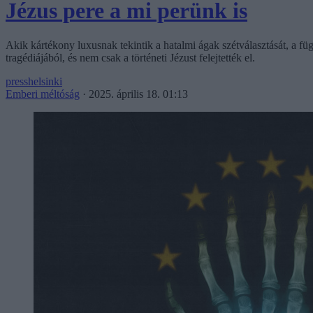
Jézus pere a mi perünk is
Akik kártékony luxusnak tekintik a hatalmi ágak szétválasztását, a füg
tragédiájából, és nem csak a történeti Jézust felejtették el.
presshelsinki
Emberi méltóság
·
2025. április 18. 01:13