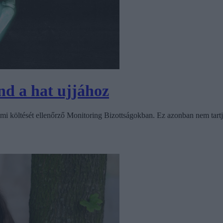
d a hat ujjához
lami költését ellenőrző Monitoring Bizottságokban. Ez azonban nem tartj