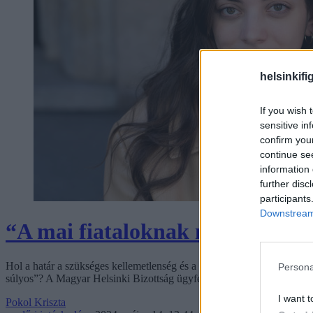
helsinkifi
If you wish 
sensitive in
confirm you
continue se
information 
further disc
participants
Downstream 
“A mai fiataloknak már csak j
Hol a határ a szükséges kellemetlenség és a megalázó bánásmód között
Persona
súlyos”? A Magyar Helsinki Bizottság ügyfele úgy döntött egy szám
I want t
Pokol Kriszta