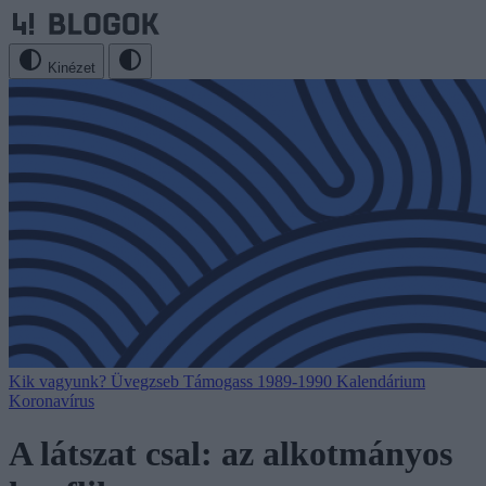
Kinézet
Kik vagyunk?
Üvegzseb
Támogass
1989-1990
Kalendárium
Koronavírus
A látszat csal: az alkotmányos