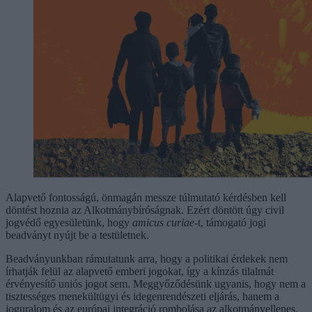
Alapvető fontosságú, önmagán messze túlmutató kérdésben kell
döntést hoznia az Alkotmánybíróságnak. Ezért döntött úgy civil
jogvédő egyesületünk, hogy
amicus curiae
-t, támogató jogi
beadványt nyújt be a testületnek.
Beadványunkban rámutatunk arra, hogy a politikai érdekek nem
írhatják felül az alapvető emberi jogokat, így a kínzás tilalmát
érvényesítő uniós jogot sem. Meggyőződésünk ugyanis, hogy nem a
tisztességes menekültügyi és idegenrendészeti eljárás, hanem a
joguralom és az európai integráció rombolása az alkotmányellenes.