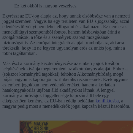
Ez két okból is nagyon veszélyes.
Egyrészt az EU-jog alapja az, hogy annak elsőbbsége van a nemzeti
joggal szemben. Vagyis ha egy területen van EU-s jogszabály, azzal
ellentétes törvényt nem lehet elfogadni és alkalmazni. Ez nem csak
menekültügyi szempontból fontos, hanem húsbavágóan érinti a
szolgáltatások, a tőke és a személyek szabad mozgásának
biztonságát is. Az európai integráció alapjait rombolja az, aki arra
törekszik, hogy itt ne legyen ugyanolyan erős az uniós jog, mint a
többi tagállamban.
Másrészt a kormány kezdeményezése az emberi jogok további
leépítésének kívánja megteremteni az alkotmányos alapját. Ehhez a
(sokszor kormányhű tagokkal) feltöltött Alkotmánybíróság mögé
bújás nagyon is kapóra jön az illiberális rezsimeknek. Ezek ugyanis
az emberi jogokban nem védendő értéket, hanem a korlátlan
hatalomgyakorlás útjában álló akadályokat látnak. A lengyel
kormány a bíróságok függetlensége kapcsán állt bele egy
elképesztően kemény, az EU-ban eddig példátlan
konfliktusba
, a
magyar pedig most a menedékkérők jogai kapcsán készül hasonlóra.