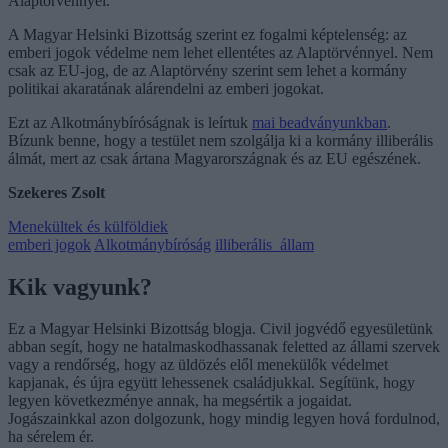
Alaptörvénnyel.
A Magyar Helsinki Bizottság szerint ez fogalmi képtelenség: az
emberi jogok védelme nem lehet ellentétes az Alaptörvénnyel. Nem
csak az EU-jog, de az Alaptörvény szerint sem lehet a kormány
politikai akaratának alárendelni az emberi jogokat.
Ezt az Alkotmánybíróságnak is leírtuk
mai beadványunkban
.
Bízunk benne, hogy a testület nem szolgálja ki a kormány illiberális
álmát, mert az csak ártana Magyarországnak és az EU egészének.
Szekeres Zsolt
Menekültek és külföldiek
emberi jogok
Alkotmánybíróság
illiberális_állam
Kik vagyunk?
Ez a Magyar Helsinki Bizottság blogja. Civil jogvédő egyesületünk
abban segít, hogy ne hatalmaskodhassanak feletted az állami szervek
vagy a rendőrség, hogy az üldözés elől menekülők védelmet
kapjanak, és újra együtt lehessenek családjukkal. Segítünk, hogy
legyen következménye annak, ha megsértik a jogaidat.
Jogászainkkal azon dolgozunk, hogy mindig legyen hová fordulnod,
ha sérelem ér.