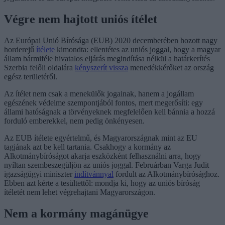
Végre nem hajtott uniós ítélet
Az Európai Unió Bírósága (EUB) 2020 decemberében hozott nagy
horderejű
ítélete
kimondta: ellentétes az uniós joggal, hogy a magyar
állam bármiféle hivatalos eljárás megindítása nélkül a határkerítés
Szerbia felőli oldalára
kényszerít vissza
menedékkérőket az ország
egész területéről.
Az ítélet nem csak a menekülők jogainak, hanem a jogállam
egészének védelme szempontjából fontos, mert megerősíti: egy
állami hatóságnak a törvényeknek megfelelően kell bánnia a hozzá
forduló emberekkel, nem pedig önkényesen.
Az EUB ítélete egyértelmű, és Magyarországnak mint az EU
tagjának azt be kell tartania. Csakhogy a kormány az
Alkotmánybíróságot akarja eszközként felhasználni arra, hogy
nyíltan szembeszegüljön az uniós joggal. Februárban Varga Judit
igazságügyi miniszter
indítvánnyal
fordult az Alkotmánybírósághoz.
Ebben azt kérte a tesültettől: mondja ki, hogy az uniós bíróság
ítéletét nem lehet végrehajtani Magyarországon.
Nem a kormány magánügye