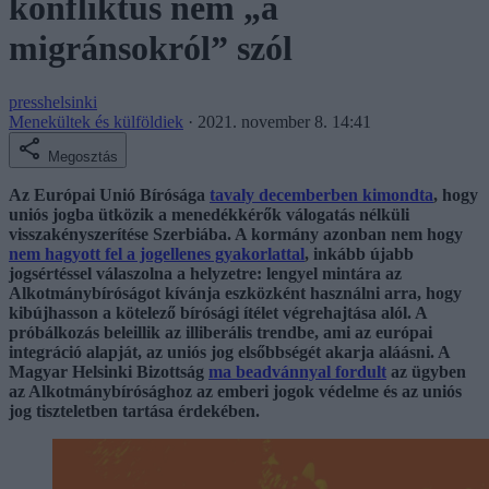
konfliktus nem „a
migránsokról” szól
presshelsinki
Menekültek és külföldiek
·
2021. november 8. 14:41
Megosztás
Az Európai Unió Bírósága
tavaly decemberben kimondta
, hogy
uniós jogba ütközik a menedékkérők válogatás nélküli
visszakényszerítése Szerbiába. A kormány azonban nem hogy
nem hagyott fel a jogellenes gyakorlattal
, inkább újabb
jogsértéssel válaszolna a helyzetre: lengyel mintára az
Alkotmánybíróságot kívánja eszközként használni arra, hogy
kibújhasson a kötelező bírósági ítélet végrehajtása alól. A
próbálkozás beleillik az illiberális trendbe, ami az európai
integráció alapját, az uniós jog elsőbbségét akarja aláásni. A
Magyar Helsinki Bizottság
ma beadvánnyal fordult
az ügyben
az Alkotmánybírósághoz az emberi jogok védelme és az uniós
jog tiszteletben tartása érdekében.