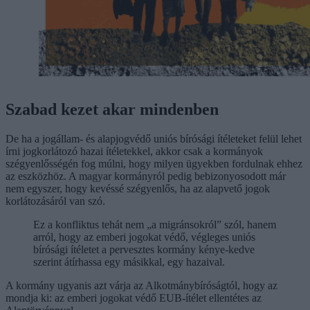
Szabad kezet akar mindenben
De ha a jogállam- és alapjogvédő uniós bírósági ítéleteket felül lehet
írni jogkorlátozó hazai ítéletekkel, akkor csak a kormányok
szégyenlősségén fog múlni, hogy milyen ügyekben fordulnak ehhez
az eszközhöz. A magyar kormányról pedig bebizonyosodott már
nem egyszer, hogy kevéssé szégyenlős, ha az alapvető jogok
korlátozásáról van szó.
Ez a konfliktus tehát nem „a migránsokról” szól, hanem
arról, hogy az emberi jogokat védő, végleges uniós
bírósági ítéletet a pervesztes kormány kénye-kedve
szerint átírhassa egy másikkal, egy hazaival.
A kormány ugyanis azt várja az Alkotmánybíróságtól, hogy az
mondja ki: az emberi jogokat védő EUB-ítélet ellentétes az