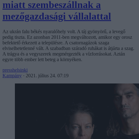
miatt szembeszállnak a
mezőgazdasági vállalattal
Az ukrán falu békés nyaralóhely volt. A táj gyönyörű, a levegő
pedig tiszta. Ez azonban 2011-ben megváltozott, amikor egy orosz
befektető érkezett a településre. A csatornagázok szaga
elviselhetetlenné vált. A szabadban száradó ruhákat is átjárta a szag.
A trágya és a vegyszerek megmérgezték a vízforrásokat. Aztán
egyre több ember lett beteg a környéken.
presshelsinki
Kampány
·
2021. július 24. 07:19