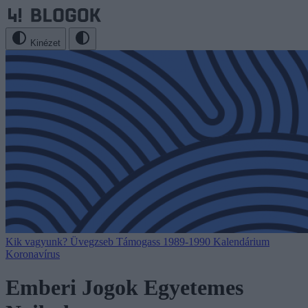
Kinézet
Kik vagyunk?
Üvegzseb
Támogass
1989-1990
Kalendárium
Koronavírus
Emberi Jogok Egyetemes