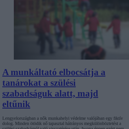
A munkáltató elbocsátja a
tanárokat a szülési
szabadságuk alatt, majd
eltűnik
Lengyelországban a nők munkahelyi védelme valójában egy fiktív
dolog. Minden ötödik nő tapasztal hátrányos megkülönböztetést a
szülési szabadságról való visszatérése után. Iwona éppen ezért nem