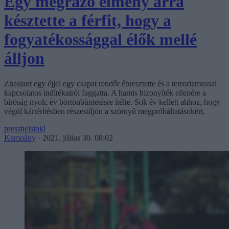
Egy megrázó élmény arra
késztette a férfit, hogy a
fogyatékossággal élők mellé
álljon
Zhaslant egy éjjel egy csapat rendőr ébresztette és a terrorizmussal
kapcsolatos indítékairól faggatta. A hamis bizonyíték ellenére a
bíróság nyolc év börtönbüntetésre ítélte. Sok év kellett ahhoz, hogy
végül kártérítésben részesüljön a szörnyű megpróbáltatásokért.
presshelsinki
Kampány
·
2021. július 30. 08:02