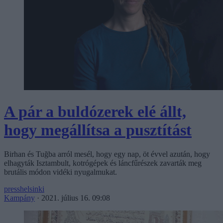
A pár a buldózerek elé állt,
hogy megállítsa a pusztítást
Birhan és Tuğba arról mesél, hogy egy nap, öt évvel azután, hogy
elhagyták Isztambult, kotrógépek és láncfűrészek zavarták meg
brutális módon vidéki nyugalmukat.
presshelsinki
Kampány
·
2021. július 16. 09:08