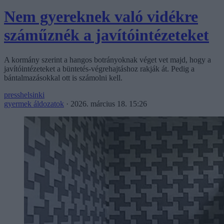
Nem gyereknek való vidékre
száműznék a javítóintézeteket
A kormány szerint a hangos botrányoknak véget vet majd, hogy a
javítóintézeteket a büntetés-végrehajtáshoz rakják át. Pedig a
bántalmazásokkal ott is számolni kell.
presshelsinki
gyermek áldozatok
·
2026. március 18. 15:26