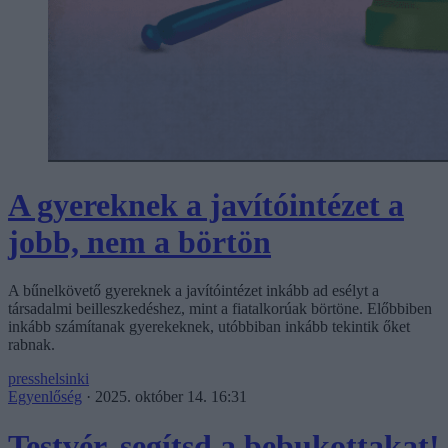
A gyereknek a javítóintézet a
jobb, nem a börtön
A bűnelkövető gyereknek a javítóintézet inkább ad esélyt a
társadalmi beilleszkedéshez, mint a fiatalkorúak börtöne. Előbbiben
inkább számítanak gyerekeknek, utóbbiban inkább tekintik őket
rabnak.
presshelsinki
Egyenlőség
·
2025. október 14. 16:31
Testvér, segítsd a bebukottakat!