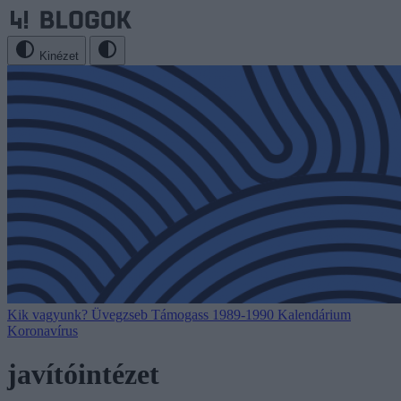
Kinézet
Kik vagyunk?
Üvegzseb
Támogass
1989-1990
Kalendárium
Koronavírus
javítóintézet