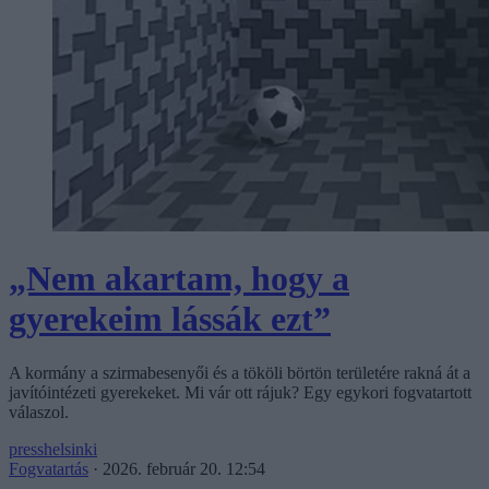
„Nem akartam, hogy a
gyerekeim lássák ezt”
A kormány a szirmabesenyői és a tököli börtön területére rakná át a
javítóintézeti gyerekeket. Mi vár ott rájuk? Egy egykori fogvatartott
válaszol.
presshelsinki
Fogvatartás
·
2026. február 20. 12:54