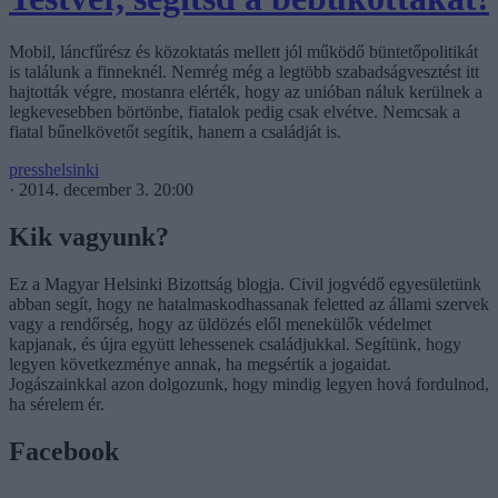
Mobil, láncfűrész és közoktatás mellett jól működő büntetőpolitikát
is találunk a finneknél. Nemrég még a legtöbb szabadságvesztést itt
hajtották végre, mostanra elérték, hogy az unióban náluk kerülnek a
legkevesebben börtönbe, fiatalok pedig csak elvétve. Nemcsak a
fiatal bűnelkövetőt segítik, hanem a családját is.
presshelsinki
·
2014. december 3. 20:00
Kik vagyunk?
Ez a Magyar Helsinki Bizottság blogja. Civil jogvédő egyesületünk
abban segít, hogy ne hatalmaskodhassanak feletted az állami szervek
vagy a rendőrség, hogy az üldözés elől menekülők védelmet
kapjanak, és újra együtt lehessenek családjukkal. Segítünk, hogy
legyen következménye annak, ha megsértik a jogaidat.
Jogászainkkal azon dolgozunk, hogy mindig legyen hová fordulnod,
ha sérelem ér.
Facebook